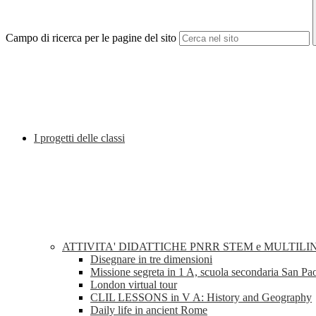
Campo di ricerca per le pagine del sito
I progetti delle classi
ATTIVITA' DIDATTICHE PNRR STEM e MULTILI
Disegnare in tre dimensioni
Missione segreta in 1 A, scuola secondaria San Pa
London virtual tour
CLIL LESSONS in V A: History and Geography
Daily life in ancient Rome