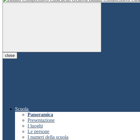
close
Scuola
Panoramica
Presentazione
I luoghi
Le persone
I numeri della scuola