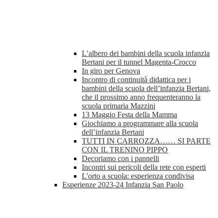
L’albero dei bambini della scuola infanzia
Bertani per il tunnel Magenta-Crocco
In giro per Genova
Incontro di continuità didattica per i
bambini della scuola dell’infanzia Bertani,
che il prossimo anno frequenteranno la
scuola primaria Mazzini
13 Maggio Festa della Mamma
Giochiamo a programmare alla scuola
dell’infanzia Bertani
TUTTI IN CARROZZA…… SI PARTE
CON IL TRENINO PIPPO
Decoriamo con i pannelli
Incontri sui pericoli della rete con esperti
L'orto a scuola: esperienza condivisa
Esperienze 2023-24 Infanzia San Paolo