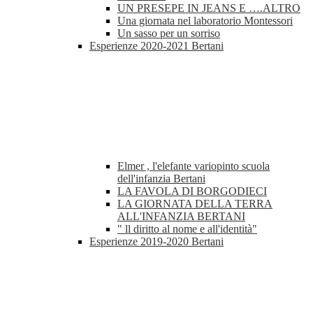
UN PRESEPE IN JEANS E ….ALTRO
Una giornata nel laboratorio Montessori
Un sasso per un sorriso
Esperienze 2020-2021 Bertani
Elmer , l'elefante variopinto scuola
dell'infanzia Bertani
LA FAVOLA DI BORGODIECI
LA GIORNATA DELLA TERRA
ALL'INFANZIA BERTANI
" ll diritto al nome e all'identità"
Esperienze 2019-2020 Bertani