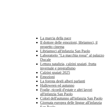
La marcia della pace
Il dottore delle emozioni, libriamoci, il
progetto cinema
Libriamoci all'infanzia San Paolo
Laboratorio "La macchia rossa" al palazzo
Ducale
Lettura natalizia, calzini spaiati, frutta
invernale e pregrafismo
Calzini spaiati 2025
Emozioni
La foresta degli alberi parlanti
Halloween ed autunno
Foglie, ricordi d'estate e altri lavori
all'infanzia San Paolo
Colori dell'autunno all'infanzia San Paolo
Giornata europea delle lingue all'infanzia
San Paolo