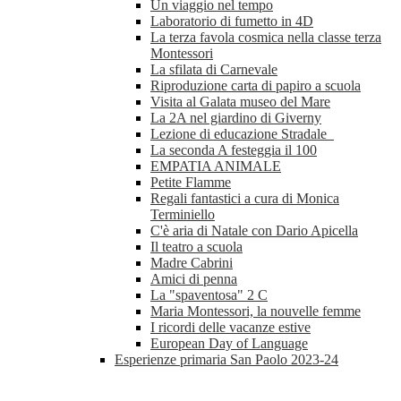
Un viaggio nel tempo
Laboratorio di fumetto in 4D
La terza favola cosmica nella classe terza
Montessori
La sfilata di Carnevale
Riproduzione carta di papiro a scuola
Visita al Galata museo del Mare
La 2A nel giardino di Giverny
Lezione di educazione Stradale
La seconda A festeggia il 100
EMPATIA ANIMALE
Petite Flamme
Regali fantastici a cura di Monica
Terminiello
C'è aria di Natale con Dario Apicella
Il teatro a scuola
Madre Cabrini
Amici di penna
La "spaventosa" 2 C
Maria Montessori, la nouvelle femme
I ricordi delle vacanze estive
European Day of Language
Esperienze primaria San Paolo 2023-24