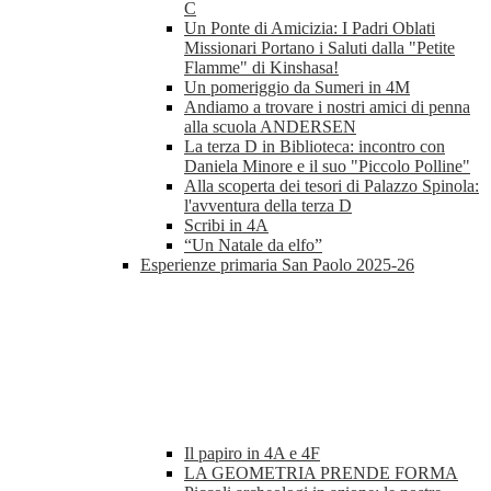
C
Un Ponte di Amicizia: I Padri Oblati
Missionari Portano i Saluti dalla "Petite
Flamme" di Kinshasa!
Un pomeriggio da Sumeri in 4M
Andiamo a trovare i nostri amici di penna
alla scuola ANDERSEN
La terza D in Biblioteca: incontro con
Daniela Minore e il suo "Piccolo Polline"
Alla scoperta dei tesori di Palazzo Spinola:
l'avventura della terza D
Scribi in 4A
“Un Natale da elfo”
Esperienze primaria San Paolo 2025-26
Il papiro in 4A e 4F
LA GEOMETRIA PRENDE FORMA