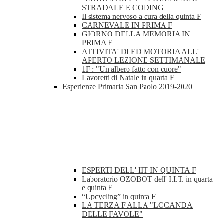
STRADALE E CODING
Il sistema nervoso a cura della quinta F
CARNEVALE IN PRIMA F
GIORNO DELLA MEMORIA IN
PRIMA F
ATTIVITA' DI ED MOTORIA ALL'
APERTO LEZIONE SETTIMANALE
1F : "Un albero fatto con cuore"
Lavoretti di Natale in quarta F
Esperienze Primaria San Paolo 2019-2020
ESPERTI DELL' IIT IN QUINTA F
Laboratorio OZOBOT dell' I.I.T. in quarta
e quinta F
“Upcycling” in quinta F
LA TERZA F ALLA "LOCANDA
DELLE FAVOLE"