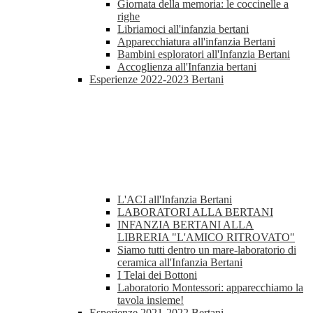
Giornata della memoria: le coccinelle a
righe
Libriamoci all'infanzia bertani
Apparecchiatura all'infanzia Bertani
Bambini esploratori all'Infanzia Bertani
Accoglienza all'Infanzia bertani
Esperienze 2022-2023 Bertani
L'ACI all'Infanzia Bertani
LABORATORI ALLA BERTANI
INFANZIA BERTANI ALLA
LIBRERIA "L'AMICO RITROVATO"
Siamo tutti dentro un mare-laboratorio di
ceramica all'Infanzia Bertani
I Telai dei Bottoni
Laboratorio Montessori: apparecchiamo la
tavola insieme!
Esperienze 2021-2022 Bertani