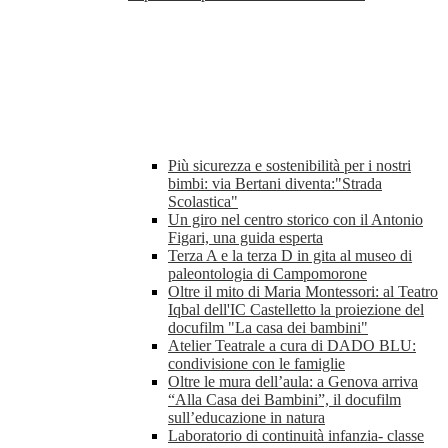
Più sicurezza e sostenibilità per i nostri
bimbi: via Bertani diventa:"Strada
Scolastica"
Un giro nel centro storico con il Antonio
Figari, una guida esperta
Terza A e la terza D in gita al museo di
paleontologia di Campomorone
Oltre il mito di Maria Montessori: al Teatro
Iqbal dell'IC Castelletto la proiezione del
docufilm "La casa dei bambini"
Atelier Teatrale a cura di DADO BLU:
condivisione con le famiglie
Oltre le mura dell’aula: a Genova arriva
“Alla Casa dei Bambini”, il docufilm
sull’educazione in natura
Laboratorio di continuità infanzia- classe