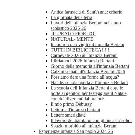
Antica farmacia di Sant'Anna: erbario
La giornata della terra
Lavori dell'infanzia Bertani nell'anno
scolastico 2025-26
“IL PRATO FIORITO”
NATURAL- MENTE
Incontro con i vigili urbani alla Bertani
TUTTI IN BIBLIOTECA!!!!!
Carnevale 2026 all'infanzia Bertani
Libriamoci 2026 Infanzia Bertani
Giorno della memoria all'infanzia Bertani
Calzini spaiati all'infanzia Bertani 2026
Possiamo dare una forma all’acqua?
Natale: scuola aperta all’Infanzia Bertani
La scuola dell’Infanzia Bertani apre le
porte ai genitori per festeggiare il Natale
con dei divertenti laboratori:
Il mio primo Debussy
Letture all'infanzia bertani
Lettere smerigliate
Il lavoro del bambino con gli incastri solidi
Spazio morbido all'infanzia Bertani
Esperienze infanzia San paolo 2024-25