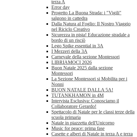
terza A
Error day
Progetto La Buona Strada: i "Vigili"
salgono in cattedra
Dalla Natura al Foglio: Il Nostro Viaggio
nel Riciclo Creativo
Sicurezza in pista! Educazione stradale a
bordo di un risciò
Lego Spike essential in 3A
I Mezzeri della 3A
Carnevale della sezione Montessori
LIBRIAMOCI 2026
Buon Natale 2025 dalla sezione
Montessori
La Sezione Montessori si Mobilita per i
Nonni
BUON NATALE DALLA 5A!
TUTANKHAMON in 4M
Intervista Esclusiva: Conosciamo il
Collaboratore Gerardo!
Spettacolo di Natale per le classi terze della
scuola primaria
Natale in piazzetta dell'Unicorno
Music for peace: prima fase
Casette e alberi di Natale in terza A e terza