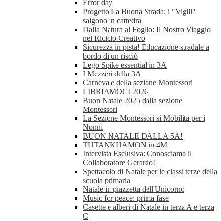
Error day
Progetto La Buona Strada: i "Vigili"
salgono in cattedra
Dalla Natura al Foglio: Il Nostro Viaggio
nel Riciclo Creativo
Sicurezza in pista! Educazione stradale a
bordo di un risciò
Lego Spike essential in 3A
I Mezzeri della 3A
Carnevale della sezione Montessori
LIBRIAMOCI 2026
Buon Natale 2025 dalla sezione
Montessori
La Sezione Montessori si Mobilita per i
Nonni
BUON NATALE DALLA 5A!
TUTANKHAMON in 4M
Intervista Esclusiva: Conosciamo il
Collaboratore Gerardo!
Spettacolo di Natale per le classi terze della
scuola primaria
Natale in piazzetta dell'Unicorno
Music for peace: prima fase
Casette e alberi di Natale in terza A e terza
C