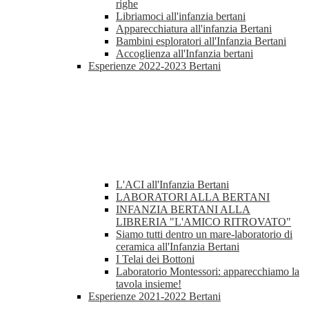
righe
Libriamoci all'infanzia bertani
Apparecchiatura all'infanzia Bertani
Bambini esploratori all'Infanzia Bertani
Accoglienza all'Infanzia bertani
Esperienze 2022-2023 Bertani
L'ACI all'Infanzia Bertani
LABORATORI ALLA BERTANI
INFANZIA BERTANI ALLA
LIBRERIA "L'AMICO RITROVATO"
Siamo tutti dentro un mare-laboratorio di
ceramica all'Infanzia Bertani
I Telai dei Bottoni
Laboratorio Montessori: apparecchiamo la
tavola insieme!
Esperienze 2021-2022 Bertani