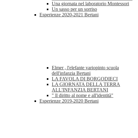
Una giornata nel laboratorio Montessori
Un sasso per un sorriso
Esperienze 2020-2021 Bertani
Elmer , l'elefante variopinto scuola
dell'infanzia Bertani
LA FAVOLA DI BORGODIECI
LA GIORNATA DELLA TERRA
ALL'INFANZIA BERTANI
" ll diritto al nome e all'identità"
Esperienze 2019-2020 Bertani