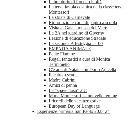
Laboratorio di fumetto in 4D
La terza favola cosmica nella classe terza
Montessori
La sfilata di Carnevale
Riproduzione carta di papiro a scuola
Visita al Galata museo del Mare
La 2A nel giardino di Giverny
Lezione di educazione Stradale
La seconda A festeggia il 100
EMPATIA ANIMALE
Petite Flamme
Regali fantastici a cura di Monica
Terminiello
C'è aria di Natale con Dario Apicella
Il teatro a scuola
Madre Cabrini
Amici di penna
La "spaventosa" 2 C
Maria Montessori, la nouvelle femme
I ricordi delle vacanze estive
European Day of Language
Esperienze primaria San Paolo 2023-24