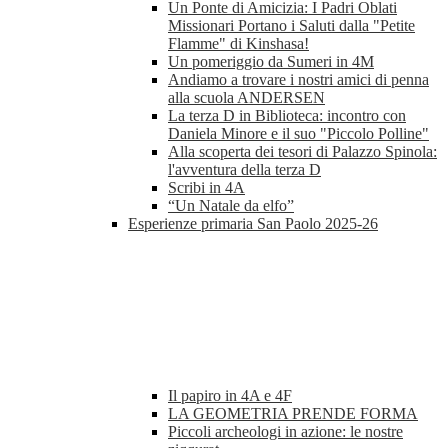
Un Ponte di Amicizia: I Padri Oblati
Missionari Portano i Saluti dalla "Petite
Flamme" di Kinshasa!
Un pomeriggio da Sumeri in 4M
Andiamo a trovare i nostri amici di penna
alla scuola ANDERSEN
La terza D in Biblioteca: incontro con
Daniela Minore e il suo "Piccolo Polline"
Alla scoperta dei tesori di Palazzo Spinola:
l'avventura della terza D
Scribi in 4A
“Un Natale da elfo”
Esperienze primaria San Paolo 2025-26
Il papiro in 4A e 4F
LA GEOMETRIA PRENDE FORMA
Piccoli archeologi in azione: le nostre