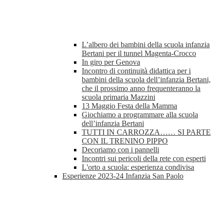
L’albero dei bambini della scuola infanzia
Bertani per il tunnel Magenta-Crocco
In giro per Genova
Incontro di continuità didattica per i
bambini della scuola dell’infanzia Bertani,
che il prossimo anno frequenteranno la
scuola primaria Mazzini
13 Maggio Festa della Mamma
Giochiamo a programmare alla scuola
dell’infanzia Bertani
TUTTI IN CARROZZA…… SI PARTE
CON IL TRENINO PIPPO
Decoriamo con i pannelli
Incontri sui pericoli della rete con esperti
L'orto a scuola: esperienza condivisa
Esperienze 2023-24 Infanzia San Paolo