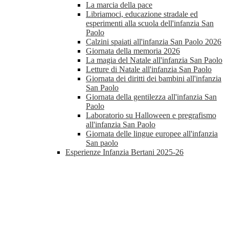
La marcia della pace
Libriamoci, educazione stradale ed
esperimenti alla scuola dell'infanzia San
Paolo
Calzini spaiati all'infanzia San Paolo 2026
Giornata della memoria 2026
La magia del Natale all'infanzia San Paolo
Letture di Natale all'infanzia San Paolo
Giornata dei diritti dei bambini all'infanzia
San Paolo
Giornata della gentilezza all'infanzia San
Paolo
Laboratorio su Halloween e pregrafismo
all'infanzia San Paolo
Giornata delle lingue europee all'infanzia
San paolo
Esperienze Infanzia Bertani 2025-26