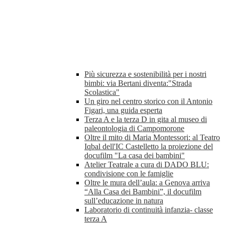
Più sicurezza e sostenibilità per i nostri
bimbi: via Bertani diventa:"Strada
Scolastica"
Un giro nel centro storico con il Antonio
Figari, una guida esperta
Terza A e la terza D in gita al museo di
paleontologia di Campomorone
Oltre il mito di Maria Montessori: al Teatro
Iqbal dell'IC Castelletto la proiezione del
docufilm "La casa dei bambini"
Atelier Teatrale a cura di DADO BLU:
condivisione con le famiglie
Oltre le mura dell’aula: a Genova arriva
“Alla Casa dei Bambini”, il docufilm
sull’educazione in natura
Laboratorio di continuità infanzia- classe
terza A