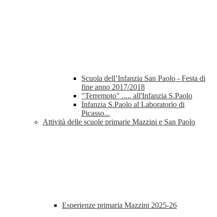
Scuola dell’Infanzia San Paolo - Festa di
fine anno 2017/2018
"Terremoto" ..... all'Infanzia S.Paolo
Infanzia S.Paolo al Laboratorio di
Picasso...
Attività delle scuole primarie Mazzini e San Paolo
Esperienze primaria Mazzini 2025-26