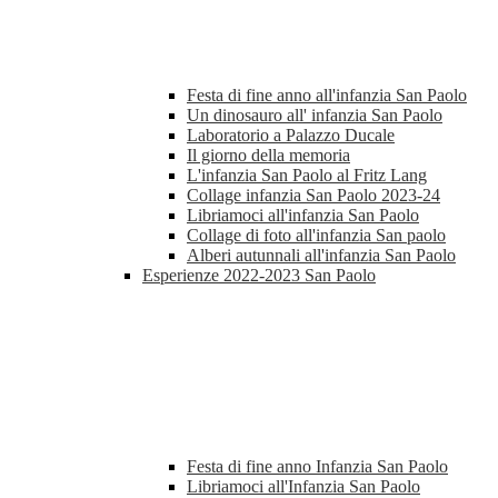
Festa di fine anno all'infanzia San Paolo
Un dinosauro all' infanzia San Paolo
Laboratorio a Palazzo Ducale
Il giorno della memoria
L'infanzia San Paolo al Fritz Lang
Collage infanzia San Paolo 2023-24
Libriamoci all'infanzia San Paolo
Collage di foto all'infanzia San paolo
Alberi autunnali all'infanzia San Paolo
Esperienze 2022-2023 San Paolo
Festa di fine anno Infanzia San Paolo
Libriamoci all'Infanzia San Paolo