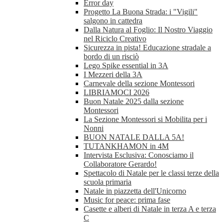
Error day
Progetto La Buona Strada: i "Vigili"
salgono in cattedra
Dalla Natura al Foglio: Il Nostro Viaggio
nel Riciclo Creativo
Sicurezza in pista! Educazione stradale a
bordo di un risciò
Lego Spike essential in 3A
I Mezzeri della 3A
Carnevale della sezione Montessori
LIBRIAMOCI 2026
Buon Natale 2025 dalla sezione
Montessori
La Sezione Montessori si Mobilita per i
Nonni
BUON NATALE DALLA 5A!
TUTANKHAMON in 4M
Intervista Esclusiva: Conosciamo il
Collaboratore Gerardo!
Spettacolo di Natale per le classi terze della
scuola primaria
Natale in piazzetta dell'Unicorno
Music for peace: prima fase
Casette e alberi di Natale in terza A e terza
C