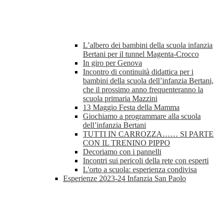
L’albero dei bambini della scuola infanzia
Bertani per il tunnel Magenta-Crocco
In giro per Genova
Incontro di continuità didattica per i
bambini della scuola dell’infanzia Bertani,
che il prossimo anno frequenteranno la
scuola primaria Mazzini
13 Maggio Festa della Mamma
Giochiamo a programmare alla scuola
dell’infanzia Bertani
TUTTI IN CARROZZA…… SI PARTE
CON IL TRENINO PIPPO
Decoriamo con i pannelli
Incontri sui pericoli della rete con esperti
L'orto a scuola: esperienza condivisa
Esperienze 2023-24 Infanzia San Paolo