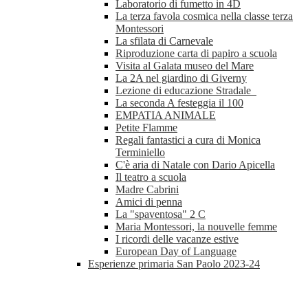
Laboratorio di fumetto in 4D
La terza favola cosmica nella classe terza
Montessori
La sfilata di Carnevale
Riproduzione carta di papiro a scuola
Visita al Galata museo del Mare
La 2A nel giardino di Giverny
Lezione di educazione Stradale
La seconda A festeggia il 100
EMPATIA ANIMALE
Petite Flamme
Regali fantastici a cura di Monica
Terminiello
C'è aria di Natale con Dario Apicella
Il teatro a scuola
Madre Cabrini
Amici di penna
La "spaventosa" 2 C
Maria Montessori, la nouvelle femme
I ricordi delle vacanze estive
European Day of Language
Esperienze primaria San Paolo 2023-24