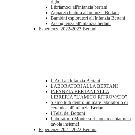
righe
Libriamoci all'infanzia bertani
Apparecchiatura all'infanzia Bertani
Bambini esploratori all'Infanzia Bertani
Accoglienza all'Infanzia bertani
Esperienze 2022-2023 Bertani
L'ACI all'Infanzia Bertani
LABORATORI ALLA BERTANI
INFANZIA BERTANI ALLA
LIBRERIA "L'AMICO RITROVATO"
Siamo tutti dentro un mare-laboratorio di
ceramica all'Infanzia Bertani
I Telai dei Bottoni
Laboratorio Montessori: apparecchiamo la
tavola insieme!
Esperienze 2021-2022 Bertani