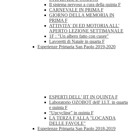
Il sistema nervoso a cura della quinta F
CARNEVALE IN PRIMA F
GIORNO DELLA MEMORIA IN
PRIMA F
ATTIVITA' DI ED MOTORIA ALL'
APERTO LEZIONE SETTIMANALE
1F : "Un albero fatto con cuore"
Lavoretti di Natale in quarta F
Esperienze Primaria San Paolo 2019-2020
ESPERTI DELL' IIT IN QUINTA F
Laboratorio OZOBOT dell' I.I.T. in quarta
e quinta F
“Upcycling” in quinta F
LA TERZA F ALLA "LOCANDA
DELLE FAVOLE"
Esperienze Primaria San Paolo 2018-2019