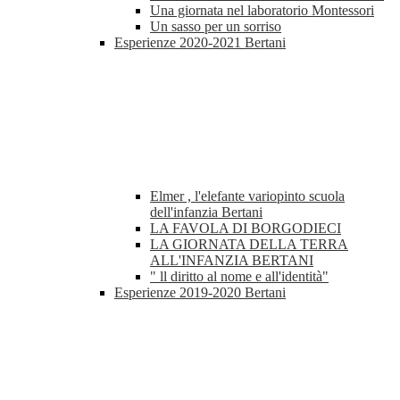
Una giornata nel laboratorio Montessori
Un sasso per un sorriso
Esperienze 2020-2021 Bertani
Elmer , l'elefante variopinto scuola
dell'infanzia Bertani
LA FAVOLA DI BORGODIECI
LA GIORNATA DELLA TERRA
ALL'INFANZIA BERTANI
" ll diritto al nome e all'identità"
Esperienze 2019-2020 Bertani