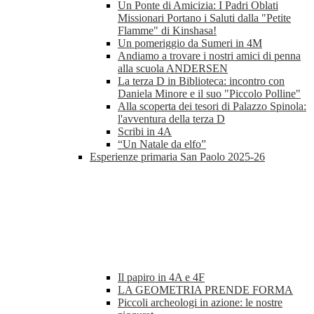
Un Ponte di Amicizia: I Padri Oblati
Missionari Portano i Saluti dalla "Petite
Flamme" di Kinshasa!
Un pomeriggio da Sumeri in 4M
Andiamo a trovare i nostri amici di penna
alla scuola ANDERSEN
La terza D in Biblioteca: incontro con
Daniela Minore e il suo "Piccolo Polline"
Alla scoperta dei tesori di Palazzo Spinola:
l'avventura della terza D
Scribi in 4A
“Un Natale da elfo”
Esperienze primaria San Paolo 2025-26
Il papiro in 4A e 4F
LA GEOMETRIA PRENDE FORMA
Piccoli archeologi in azione: le nostre