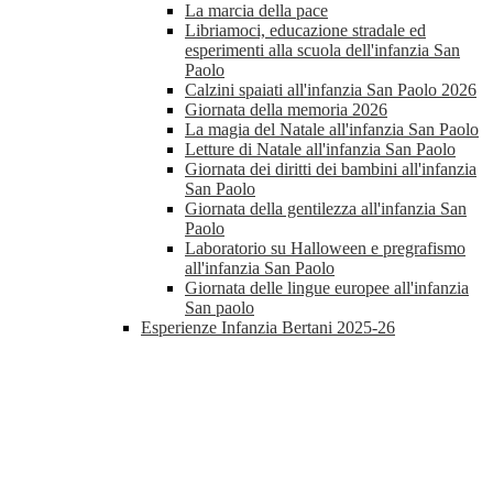
La marcia della pace
Libriamoci, educazione stradale ed
esperimenti alla scuola dell'infanzia San
Paolo
Calzini spaiati all'infanzia San Paolo 2026
Giornata della memoria 2026
La magia del Natale all'infanzia San Paolo
Letture di Natale all'infanzia San Paolo
Giornata dei diritti dei bambini all'infanzia
San Paolo
Giornata della gentilezza all'infanzia San
Paolo
Laboratorio su Halloween e pregrafismo
all'infanzia San Paolo
Giornata delle lingue europee all'infanzia
San paolo
Esperienze Infanzia Bertani 2025-26