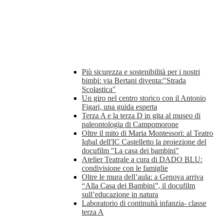
Più sicurezza e sostenibilità per i nostri
bimbi: via Bertani diventa:"Strada
Scolastica"
Un giro nel centro storico con il Antonio
Figari, una guida esperta
Terza A e la terza D in gita al museo di
paleontologia di Campomorone
Oltre il mito di Maria Montessori: al Teatro
Iqbal dell'IC Castelletto la proiezione del
docufilm "La casa dei bambini"
Atelier Teatrale a cura di DADO BLU:
condivisione con le famiglie
Oltre le mura dell’aula: a Genova arriva
“Alla Casa dei Bambini”, il docufilm
sull’educazione in natura
Laboratorio di continuità infanzia- classe
terza A