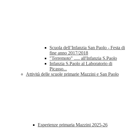
Scuola dell’Infanzia San Paolo - Festa di
fine anno 2017/2018
"Terremoto" ..... all'Infanzia S.Paolo
Infanzia S.Paolo al Laboratorio di
Picasso...
Attività delle scuole primarie Mazzini e San Paolo
Esperienze primaria Mazzini 2025-26