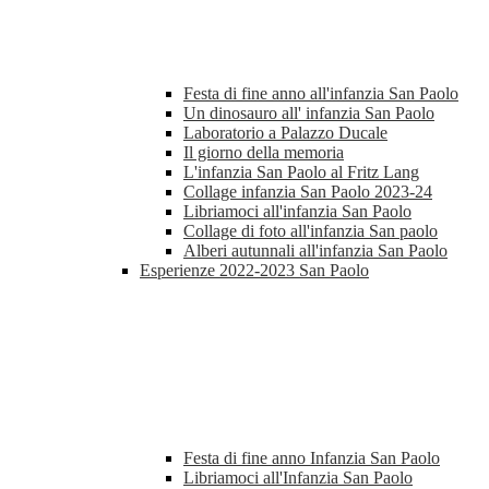
Festa di fine anno all'infanzia San Paolo
Un dinosauro all' infanzia San Paolo
Laboratorio a Palazzo Ducale
Il giorno della memoria
L'infanzia San Paolo al Fritz Lang
Collage infanzia San Paolo 2023-24
Libriamoci all'infanzia San Paolo
Collage di foto all'infanzia San paolo
Alberi autunnali all'infanzia San Paolo
Esperienze 2022-2023 San Paolo
Festa di fine anno Infanzia San Paolo
Libriamoci all'Infanzia San Paolo