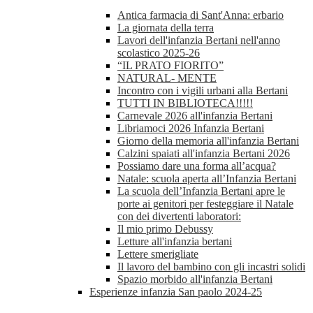
Antica farmacia di Sant'Anna: erbario
La giornata della terra
Lavori dell'infanzia Bertani nell'anno
scolastico 2025-26
“IL PRATO FIORITO”
NATURAL- MENTE
Incontro con i vigili urbani alla Bertani
TUTTI IN BIBLIOTECA!!!!!
Carnevale 2026 all'infanzia Bertani
Libriamoci 2026 Infanzia Bertani
Giorno della memoria all'infanzia Bertani
Calzini spaiati all'infanzia Bertani 2026
Possiamo dare una forma all’acqua?
Natale: scuola aperta all’Infanzia Bertani
La scuola dell’Infanzia Bertani apre le
porte ai genitori per festeggiare il Natale
con dei divertenti laboratori:
Il mio primo Debussy
Letture all'infanzia bertani
Lettere smerigliate
Il lavoro del bambino con gli incastri solidi
Spazio morbido all'infanzia Bertani
Esperienze infanzia San paolo 2024-25