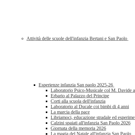
Attività delle scuole dell'infanzia Bertani e San Paolo
Esperienze infanzia San paolo 2025-26
Laboratorio Psico-Musicale col M. Davide al
Erbario al Palazzo del Principe
Corti alla scuola dell'infanzia
Laboratorio al Ducale coi bimbi di 4 anni
La marcia della pace
Libriamoci, educazione stradale ed esperimen
Calzini spaiati all'infanzia San Paolo 2026
Giornata della memoria 2026
La magia del Natale all'infanzia San Paolo