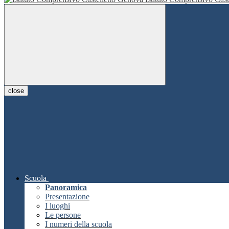
close
Scuola
Panoramica
Presentazione
I luoghi
Le persone
I numeri della scuola