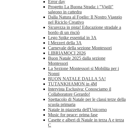
Error day
Progetto La Buona Strada: i "Vigili"
salgono in cattedra
Dalla Natura al Foglio: Il Nostro Viaggio
nel Riciclo Creativo
Sicurezza in pista! Educazione stradale a
bordo di un risciò
Lego Spike essential in 3A
I Mezzeri della 3A
Carnevale della sezione Montessori
LIBRIAMOCI 2026
Buon Natale 2025 dalla sezione
Montessori
La Sezione Montessori si Mobilita per i
Nonni
BUON NATALE DALLA 5A!
TUTANKHAMON in 4M
Intervista Esclusiva: Conosciamo il
Collaboratore Gerardo!
Spettacolo di Natale per le classi terze della
scuola primaria
Natale in piazzetta dell'Unicorno
Music for peace: prima fase
Casette e alberi di Natale in terza A e terza
C