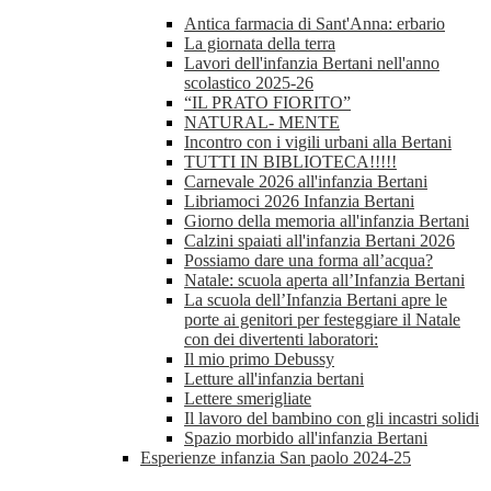
Antica farmacia di Sant'Anna: erbario
La giornata della terra
Lavori dell'infanzia Bertani nell'anno
scolastico 2025-26
“IL PRATO FIORITO”
NATURAL- MENTE
Incontro con i vigili urbani alla Bertani
TUTTI IN BIBLIOTECA!!!!!
Carnevale 2026 all'infanzia Bertani
Libriamoci 2026 Infanzia Bertani
Giorno della memoria all'infanzia Bertani
Calzini spaiati all'infanzia Bertani 2026
Possiamo dare una forma all’acqua?
Natale: scuola aperta all’Infanzia Bertani
La scuola dell’Infanzia Bertani apre le
porte ai genitori per festeggiare il Natale
con dei divertenti laboratori:
Il mio primo Debussy
Letture all'infanzia bertani
Lettere smerigliate
Il lavoro del bambino con gli incastri solidi
Spazio morbido all'infanzia Bertani
Esperienze infanzia San paolo 2024-25