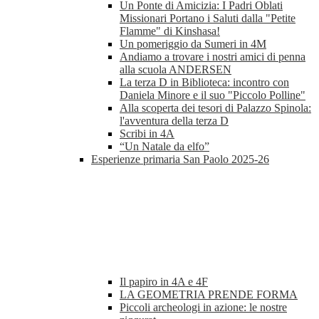
Un Ponte di Amicizia: I Padri Oblati
Missionari Portano i Saluti dalla "Petite
Flamme" di Kinshasa!
Un pomeriggio da Sumeri in 4M
Andiamo a trovare i nostri amici di penna
alla scuola ANDERSEN
La terza D in Biblioteca: incontro con
Daniela Minore e il suo "Piccolo Polline"
Alla scoperta dei tesori di Palazzo Spinola:
l'avventura della terza D
Scribi in 4A
“Un Natale da elfo”
Esperienze primaria San Paolo 2025-26
Il papiro in 4A e 4F
LA GEOMETRIA PRENDE FORMA
Piccoli archeologi in azione: le nostre