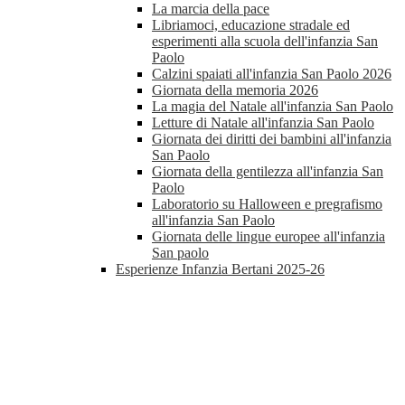
La marcia della pace
Libriamoci, educazione stradale ed
esperimenti alla scuola dell'infanzia San
Paolo
Calzini spaiati all'infanzia San Paolo 2026
Giornata della memoria 2026
La magia del Natale all'infanzia San Paolo
Letture di Natale all'infanzia San Paolo
Giornata dei diritti dei bambini all'infanzia
San Paolo
Giornata della gentilezza all'infanzia San
Paolo
Laboratorio su Halloween e pregrafismo
all'infanzia San Paolo
Giornata delle lingue europee all'infanzia
San paolo
Esperienze Infanzia Bertani 2025-26