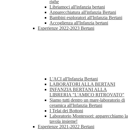
righe
Libriamoci all'infanzia bertani
Apparecchiatura all'infanzia Bertani
Bambini esploratori all'Infanzia Bertani
Accoglienza all'Infanzia bertani
Esperienze 2022-2023 Bertani
L'ACI all'Infanzia Bertani
LABORATORI ALLA BERTANI
INFANZIA BERTANI ALLA
LIBRERIA "L'AMICO RITROVATO"
Siamo tutti dentro un mare-laboratorio di
ceramica all'Infanzia Bertani
I Telai dei Bottoni
Laboratorio Montessori: apparecchiamo la
tavola insieme!
Esperienze 2021-2022 Bertani