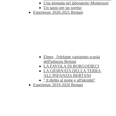
Una giornata nel laboratorio Montessori
Un sasso per un sorriso
Esperienze 2020-2021 Bertani
Elmer , l'elefante variopinto scuola
dell'infanzia Bertani
LA FAVOLA DI BORGODIECI
LA GIORNATA DELLA TERRA
ALL'INFANZIA BERTANI
" ll diritto al nome e all'identità"
Esperienze 2019-2020 Bertani