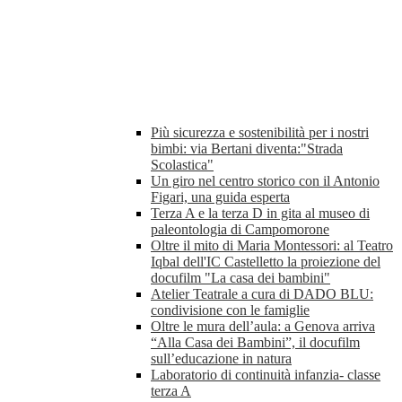
Più sicurezza e sostenibilità per i nostri
bimbi: via Bertani diventa:"Strada
Scolastica"
Un giro nel centro storico con il Antonio
Figari, una guida esperta
Terza A e la terza D in gita al museo di
paleontologia di Campomorone
Oltre il mito di Maria Montessori: al Teatro
Iqbal dell'IC Castelletto la proiezione del
docufilm "La casa dei bambini"
Atelier Teatrale a cura di DADO BLU:
condivisione con le famiglie
Oltre le mura dell’aula: a Genova arriva
“Alla Casa dei Bambini”, il docufilm
sull’educazione in natura
Laboratorio di continuità infanzia- classe
terza A