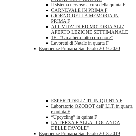
Il sistema nervoso a cura della quinta F
CARNEVALE IN PRIMA F
GIORNO DELLA MEMORIA IN
PRIMA F
ATTIVITA' DI ED MOTORIA ALL'
APERTO LEZIONE SETTIMANALE
1F : "Un albero fatto con cuore"
Lavoretti di Natale in quarta F
Esperienze Primaria San Paolo 2019-2020
ESPERTI DELL' IIT IN QUINTA F
Laboratorio OZOBOT dell' I.I.T. in quarta
e quinta F
“Upcycling” in quinta F
LA TERZA F ALLA "LOCANDA
DELLE FAVOLE"
Esperienze Primaria San Paolo 2018-2019