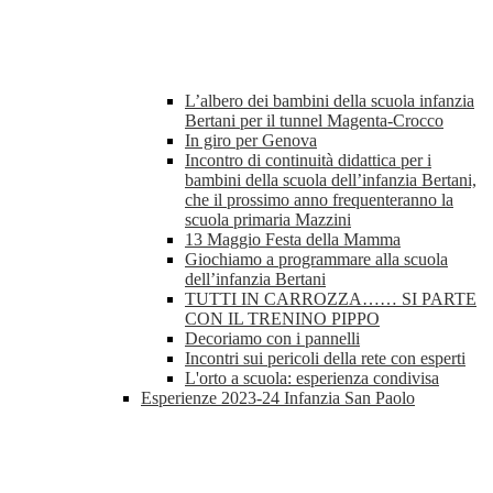
L’albero dei bambini della scuola infanzia
Bertani per il tunnel Magenta-Crocco
In giro per Genova
Incontro di continuità didattica per i
bambini della scuola dell’infanzia Bertani,
che il prossimo anno frequenteranno la
scuola primaria Mazzini
13 Maggio Festa della Mamma
Giochiamo a programmare alla scuola
dell’infanzia Bertani
TUTTI IN CARROZZA…… SI PARTE
CON IL TRENINO PIPPO
Decoriamo con i pannelli
Incontri sui pericoli della rete con esperti
L'orto a scuola: esperienza condivisa
Esperienze 2023-24 Infanzia San Paolo