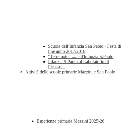
Scuola dell’Infanzia San Paolo - Festa di
fine anno 2017/2018
"Terremoto" ..... all'Infanzia S.Paolo
Infanzia S.Paolo al Laboratorio di
Picasso...
Attività delle scuole primarie Mazzini e San Paolo
Esperienze primaria Mazzini 2025-26