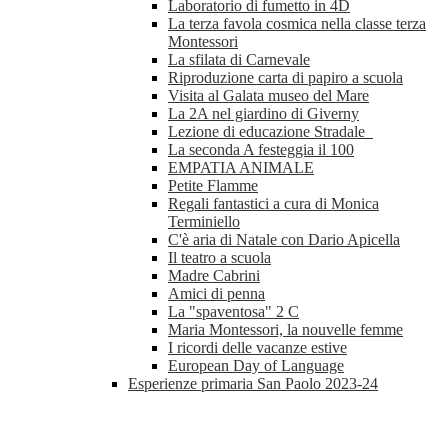
Laboratorio di fumetto in 4D
La terza favola cosmica nella classe terza
Montessori
La sfilata di Carnevale
Riproduzione carta di papiro a scuola
Visita al Galata museo del Mare
La 2A nel giardino di Giverny
Lezione di educazione Stradale
La seconda A festeggia il 100
EMPATIA ANIMALE
Petite Flamme
Regali fantastici a cura di Monica
Terminiello
C'è aria di Natale con Dario Apicella
Il teatro a scuola
Madre Cabrini
Amici di penna
La "spaventosa" 2 C
Maria Montessori, la nouvelle femme
I ricordi delle vacanze estive
European Day of Language
Esperienze primaria San Paolo 2023-24