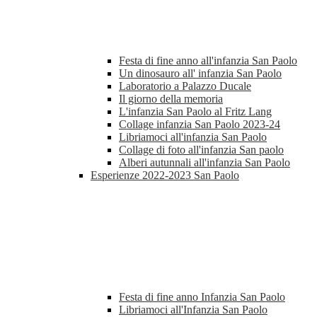
Festa di fine anno all'infanzia San Paolo
Un dinosauro all' infanzia San Paolo
Laboratorio a Palazzo Ducale
Il giorno della memoria
L'infanzia San Paolo al Fritz Lang
Collage infanzia San Paolo 2023-24
Libriamoci all'infanzia San Paolo
Collage di foto all'infanzia San paolo
Alberi autunnali all'infanzia San Paolo
Esperienze 2022-2023 San Paolo
Festa di fine anno Infanzia San Paolo
Libriamoci all'Infanzia San Paolo