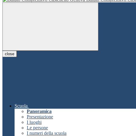
close
Scuola
Panoramica
Presentazione
I luoghi
Le persone
I numeri della scuola