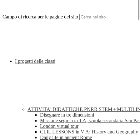
Campo di ricerca per le pagine del sito
I progetti delle classi
ATTIVITA' DIDATTICHE PNRR STEM e MULTILI
Disegnare in tre dimensioni
Missione segreta in 1 A, scuola secondaria San Pa
London virtual tour
CLIL LESSONS in V A: History and Geography
Daily life in ancient Rome