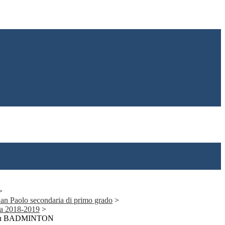
>
 San Paolo secondaria di primo grado
>
ia 2018-2019
>
entù BADMINTON