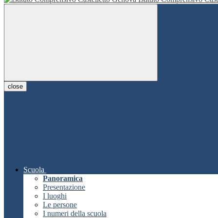
close
Scuola
Panoramica
Presentazione
I luoghi
Le persone
I numeri della scuola