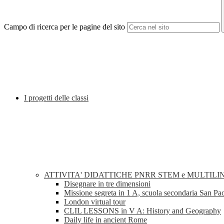
Campo di ricerca per le pagine del sito
I progetti delle classi
ATTIVITA' DIDATTICHE PNRR STEM e MULTILI
Disegnare in tre dimensioni
Missione segreta in 1 A, scuola secondaria San Pa
London virtual tour
CLIL LESSONS in V A: History and Geography
Daily life in ancient Rome