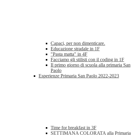
Capaci, per non dimenticare.
Educazione stradale in 1F
"Pasta matta" in 4F
Facciamo gli stilisti con il coding in 1F
Il primo giorno di scuola alla primaria San
Paolo
Esperienze Primaria San Paolo 2022-2023
Time for breakfast in 3F
SETTIMANA COLORATA alla Primaria