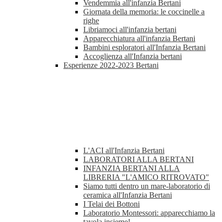
Vendemmia all'infanzia Bertani
Giornata della memoria: le coccinelle a
righe
Libriamoci all'infanzia bertani
Apparecchiatura all'infanzia Bertani
Bambini esploratori all'Infanzia Bertani
Accoglienza all'Infanzia bertani
Esperienze 2022-2023 Bertani
L'ACI all'Infanzia Bertani
LABORATORI ALLA BERTANI
INFANZIA BERTANI ALLA
LIBRERIA "L'AMICO RITROVATO"
Siamo tutti dentro un mare-laboratorio di
ceramica all'Infanzia Bertani
I Telai dei Bottoni
Laboratorio Montessori: apparecchiamo la
tavola insieme!