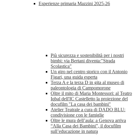
Esperienze primaria Mazzini 2025-26
Più sicurezza e sostenibilità per i nostri
bimbi: via Bertani diventa:"Strada
Scolastica"
Un giro nel centro storico con il Antonio
Figari, una guida esperta
Terza A e la terza D in gita al museo di
paleontologia di Campomorone
Oltre il mito di Maria Montessori: al Teatro
Iqbal dell'IC Castelletto la proiezione del
docufilm "La casa dei bambini"
Atelier Teatrale a cura di DADO BLU:
condivisione con le famiglie
Oltre le mura dell’aula: a Genova arriva
“Alla Casa dei Bambini”, il docufilm
sull’educazione in natura