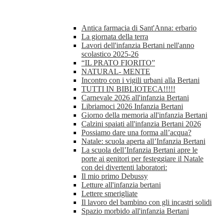
Antica farmacia di Sant'Anna: erbario
La giornata della terra
Lavori dell'infanzia Bertani nell'anno
scolastico 2025-26
“IL PRATO FIORITO”
NATURAL- MENTE
Incontro con i vigili urbani alla Bertani
TUTTI IN BIBLIOTECA!!!!!
Carnevale 2026 all'infanzia Bertani
Libriamoci 2026 Infanzia Bertani
Giorno della memoria all'infanzia Bertani
Calzini spaiati all'infanzia Bertani 2026
Possiamo dare una forma all’acqua?
Natale: scuola aperta all’Infanzia Bertani
La scuola dell’Infanzia Bertani apre le
porte ai genitori per festeggiare il Natale
con dei divertenti laboratori:
Il mio primo Debussy
Letture all'infanzia bertani
Lettere smerigliate
Il lavoro del bambino con gli incastri solidi
Spazio morbido all'infanzia Bertani