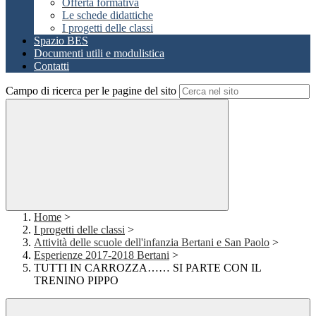
Offerta formativa
Le schede didattiche
I progetti delle classi
Spazio BES
Documenti utili e modulistica
Contatti
Campo di ricerca per le pagine del sito
Home
>
I progetti delle classi
>
Attività delle scuole dell'infanzia Bertani e San Paolo
>
Esperienze 2017-2018 Bertani
>
TUTTI IN CARROZZA…… SI PARTE CON IL
TRENINO PIPPO