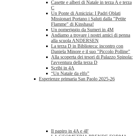
Casette e alberi di Natale in terza A e terza
C
Un Ponte di Amicizia: I Padri Oblati
Missionari Portano i Saluti dalla "Petite
Flamme" di Kinshasa!
Un pomeriggio da Sumeri in 4M
Andiamo a trovare i nostri amici di penna
alla scuola ANDERSEN
La terza D in Biblioteca: incontro con
Daniela Minore e il suo "Piccolo Polline"
Alla scoperta dei tesori di Palazzo Spinola:
l'avventura della terza D
Scribi in 4A
“Un Natale da elfo”
Esperienze primaria San Paolo 2025-26
Il papiro in 4A e 4F