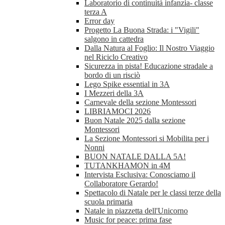
Laboratorio di continuità infanzia- classe
terza A
Error day
Progetto La Buona Strada: i "Vigili"
salgono in cattedra
Dalla Natura al Foglio: Il Nostro Viaggio
nel Riciclo Creativo
Sicurezza in pista! Educazione stradale a
bordo di un risciò
Lego Spike essential in 3A
I Mezzeri della 3A
Carnevale della sezione Montessori
LIBRIAMOCI 2026
Buon Natale 2025 dalla sezione
Montessori
La Sezione Montessori si Mobilita per i
Nonni
BUON NATALE DALLA 5A!
TUTANKHAMON in 4M
Intervista Esclusiva: Conosciamo il
Collaboratore Gerardo!
Spettacolo di Natale per le classi terze della
scuola primaria
Natale in piazzetta dell'Unicorno
Music for peace: prima fase