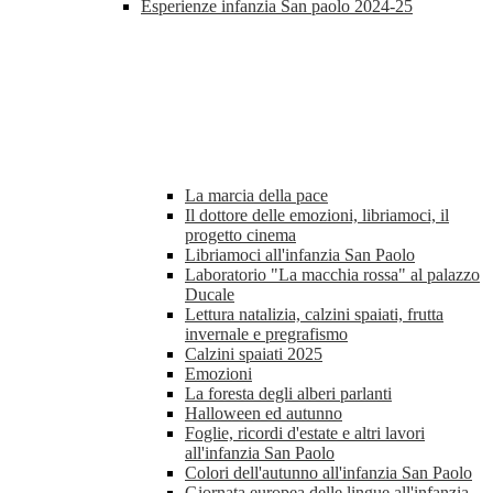
Esperienze infanzia San paolo 2024-25
La marcia della pace
Il dottore delle emozioni, libriamoci, il
progetto cinema
Libriamoci all'infanzia San Paolo
Laboratorio "La macchia rossa" al palazzo
Ducale
Lettura natalizia, calzini spaiati, frutta
invernale e pregrafismo
Calzini spaiati 2025
Emozioni
La foresta degli alberi parlanti
Halloween ed autunno
Foglie, ricordi d'estate e altri lavori
all'infanzia San Paolo
Colori dell'autunno all'infanzia San Paolo
Giornata europea delle lingue all'infanzia