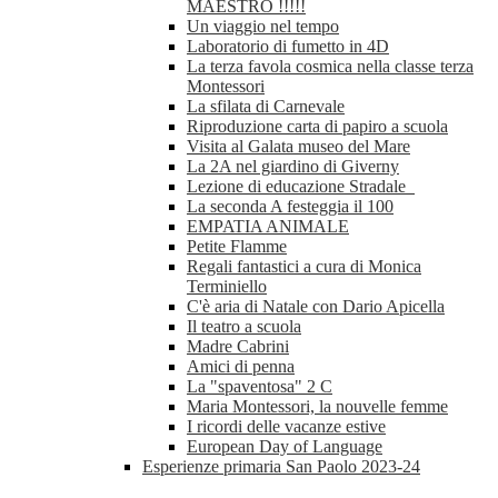
MAESTRO !!!!!
Un viaggio nel tempo
Laboratorio di fumetto in 4D
La terza favola cosmica nella classe terza
Montessori
La sfilata di Carnevale
Riproduzione carta di papiro a scuola
Visita al Galata museo del Mare
La 2A nel giardino di Giverny
Lezione di educazione Stradale
La seconda A festeggia il 100
EMPATIA ANIMALE
Petite Flamme
Regali fantastici a cura di Monica
Terminiello
C'è aria di Natale con Dario Apicella
Il teatro a scuola
Madre Cabrini
Amici di penna
La "spaventosa" 2 C
Maria Montessori, la nouvelle femme
I ricordi delle vacanze estive
European Day of Language
Esperienze primaria San Paolo 2023-24