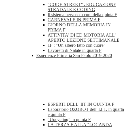
“CODE-STREET” : EDUCAZIONE
STRADALE E CODING
Il sistema nervoso a cura della quinta F
CARNEVALE IN PRIMA F
GIORNO DELLA MEMORIA IN
PRIMA F
ATTIVITA' DI ED MOTORIA ALL'
APERTO LEZIONE SETTIMANALE
1F : "Un albero fatto con cuore"
Lavoretti di Natale in quarta F
Esperienze Primaria San Paolo 2019-2020
ESPERTI DELL' IIT IN QUINTA F
Laboratorio OZOBOT dell' I.I.T. in quarta
e quinta F
“Upcycling” in quinta F
LA TERZA F ALLA "LOCANDA