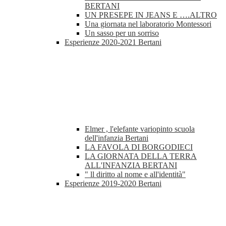
BERTANI
UN PRESEPE IN JEANS E ….ALTRO
Una giornata nel laboratorio Montessori
Un sasso per un sorriso
Esperienze 2020-2021 Bertani
Elmer , l'elefante variopinto scuola
dell'infanzia Bertani
LA FAVOLA DI BORGODIECI
LA GIORNATA DELLA TERRA
ALL'INFANZIA BERTANI
" ll diritto al nome e all'identità"
Esperienze 2019-2020 Bertani