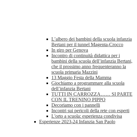
L’albero dei bambini della scuola infanzia
Bertani per il tunnel Magenta-Crocco
In giro per Genova
Incontro di continuità didattica per i
bambini della scuola dell’infanzia Bertani,
che il prossimo anno frequenteranno la
scuola primaria Mazzini
13 Maggio Festa della Mamma
Giochiamo a programmare alla scuola
dell’infanzia Bertani
TUTTI IN CARROZZA…… SI PARTE
CON IL TRENINO PIPPO
Decoriamo con i pannelli
Incontri sui pericoli della rete con esperti
L'orto a scuola: esperienza condivisa
Esperienze 2023-24 Infanzia San Paolo