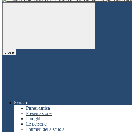
close
Scuola
Panoramica
Presentazione
I luoghi
Le persone
I numeri della scuola