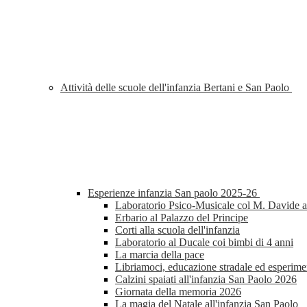
Attività delle scuole dell'infanzia Bertani e San Paolo
Esperienze infanzia San paolo 2025-26
Laboratorio Psico-Musicale col M. Davide al
Erbario al Palazzo del Principe
Corti alla scuola dell'infanzia
Laboratorio al Ducale coi bimbi di 4 anni
La marcia della pace
Libriamoci, educazione stradale ed esperimen
Calzini spaiati all'infanzia San Paolo 2026
Giornata della memoria 2026
La magia del Natale all'infanzia San Paolo