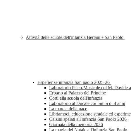
Attività delle scuole dell'infanzia Bertani e San Paolo
Esperienze infanzia San paolo 2025-26
Laboratorio Psico-Musicale col M. Davide al
Erbario al Palazzo del Principe
Corti alla scuola dell'infanzia
Laboratorio al Ducale coi bimbi di 4 anni
La marcia della pace
Libriamoci, educazione stradale ed esperimen
Calzini spaiati all'infanzia San Paolo 2026
Giornata della memoria 2026
La magia del Natale all'infanzia San Paolo