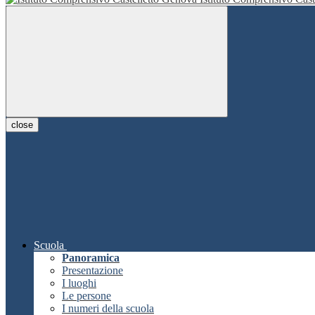
close
Scuola
Panoramica
Presentazione
I luoghi
Le persone
I numeri della scuola