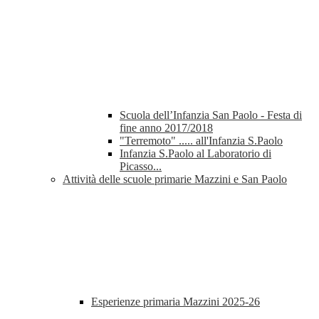
Scuola dell’Infanzia San Paolo - Festa di
fine anno 2017/2018
"Terremoto" ..... all'Infanzia S.Paolo
Infanzia S.Paolo al Laboratorio di
Picasso...
Attività delle scuole primarie Mazzini e San Paolo
Esperienze primaria Mazzini 2025-26