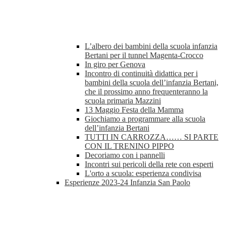
L’albero dei bambini della scuola infanzia
Bertani per il tunnel Magenta-Crocco
In giro per Genova
Incontro di continuità didattica per i
bambini della scuola dell’infanzia Bertani,
che il prossimo anno frequenteranno la
scuola primaria Mazzini
13 Maggio Festa della Mamma
Giochiamo a programmare alla scuola
dell’infanzia Bertani
TUTTI IN CARROZZA…… SI PARTE
CON IL TRENINO PIPPO
Decoriamo con i pannelli
Incontri sui pericoli della rete con esperti
L'orto a scuola: esperienza condivisa
Esperienze 2023-24 Infanzia San Paolo