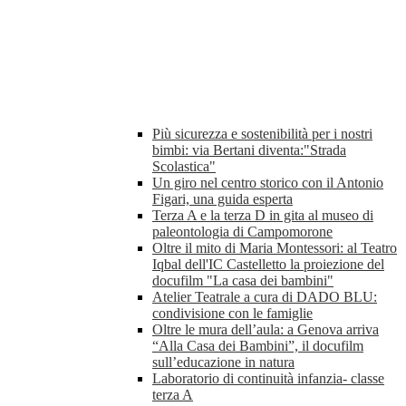
Più sicurezza e sostenibilità per i nostri
bimbi: via Bertani diventa:"Strada
Scolastica"
Un giro nel centro storico con il Antonio
Figari, una guida esperta
Terza A e la terza D in gita al museo di
paleontologia di Campomorone
Oltre il mito di Maria Montessori: al Teatro
Iqbal dell'IC Castelletto la proiezione del
docufilm "La casa dei bambini"
Atelier Teatrale a cura di DADO BLU:
condivisione con le famiglie
Oltre le mura dell’aula: a Genova arriva
“Alla Casa dei Bambini”, il docufilm
sull’educazione in natura
Laboratorio di continuità infanzia- classe
terza A