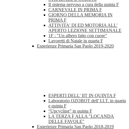
Il sistema nervoso a cura della quinta F
CARNEVALE IN PRIMA F
GIORNO DELLA MEMORIA IN
PRIMA F
ATTIVITA' DI ED MOTORIA ALL'
APERTO LEZIONE SETTIMANALE
1F : "Un albero fatto con cuore"
Lavoretti di Natale in quarta F
Esperienze Primaria San Paolo 2019-2020
ESPERTI DELL' IIT IN QUINTA F
Laboratorio OZOBOT dell' I.I.T. in quarta
e quinta F
“Upcycling” in quinta F
LA TERZA F ALLA "LOCANDA
DELLE FAVOLE"
Esperienze Primaria San Paolo 2018-2019