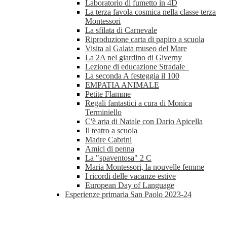
Laboratorio di fumetto in 4D
La terza favola cosmica nella classe terza
Montessori
La sfilata di Carnevale
Riproduzione carta di papiro a scuola
Visita al Galata museo del Mare
La 2A nel giardino di Giverny
Lezione di educazione Stradale
La seconda A festeggia il 100
EMPATIA ANIMALE
Petite Flamme
Regali fantastici a cura di Monica
Terminiello
C'è aria di Natale con Dario Apicella
Il teatro a scuola
Madre Cabrini
Amici di penna
La "spaventosa" 2 C
Maria Montessori, la nouvelle femme
I ricordi delle vacanze estive
European Day of Language
Esperienze primaria San Paolo 2023-24