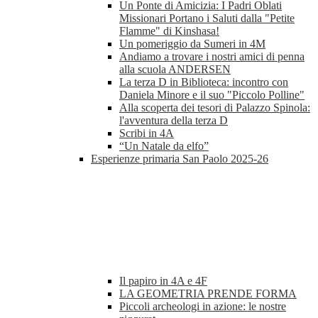
Un Ponte di Amicizia: I Padri Oblati
Missionari Portano i Saluti dalla "Petite
Flamme" di Kinshasa!
Un pomeriggio da Sumeri in 4M
Andiamo a trovare i nostri amici di penna
alla scuola ANDERSEN
La terza D in Biblioteca: incontro con
Daniela Minore e il suo "Piccolo Polline"
Alla scoperta dei tesori di Palazzo Spinola:
l'avventura della terza D
Scribi in 4A
“Un Natale da elfo”
Esperienze primaria San Paolo 2025-26
Il papiro in 4A e 4F
LA GEOMETRIA PRENDE FORMA
Piccoli archeologi in azione: le nostre