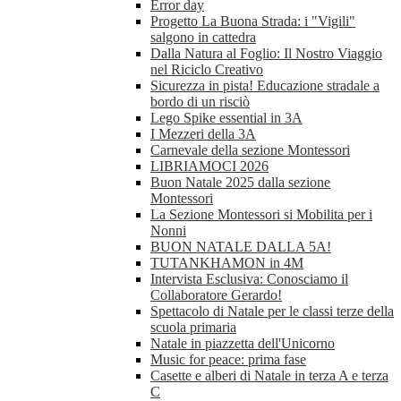
Error day
Progetto La Buona Strada: i "Vigili"
salgono in cattedra
Dalla Natura al Foglio: Il Nostro Viaggio
nel Riciclo Creativo
Sicurezza in pista! Educazione stradale a
bordo di un risciò
Lego Spike essential in 3A
I Mezzeri della 3A
Carnevale della sezione Montessori
LIBRIAMOCI 2026
Buon Natale 2025 dalla sezione
Montessori
La Sezione Montessori si Mobilita per i
Nonni
BUON NATALE DALLA 5A!
TUTANKHAMON in 4M
Intervista Esclusiva: Conosciamo il
Collaboratore Gerardo!
Spettacolo di Natale per le classi terze della
scuola primaria
Natale in piazzetta dell'Unicorno
Music for peace: prima fase
Casette e alberi di Natale in terza A e terza
C