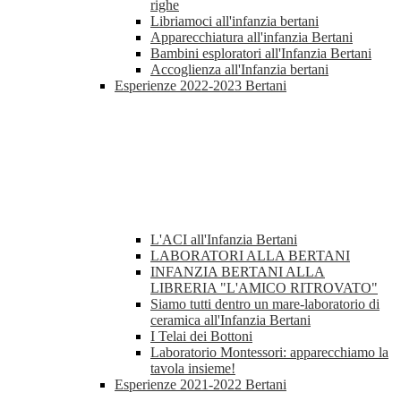
righe
Libriamoci all'infanzia bertani
Apparecchiatura all'infanzia Bertani
Bambini esploratori all'Infanzia Bertani
Accoglienza all'Infanzia bertani
Esperienze 2022-2023 Bertani
L'ACI all'Infanzia Bertani
LABORATORI ALLA BERTANI
INFANZIA BERTANI ALLA
LIBRERIA "L'AMICO RITROVATO"
Siamo tutti dentro un mare-laboratorio di
ceramica all'Infanzia Bertani
I Telai dei Bottoni
Laboratorio Montessori: apparecchiamo la
tavola insieme!
Esperienze 2021-2022 Bertani