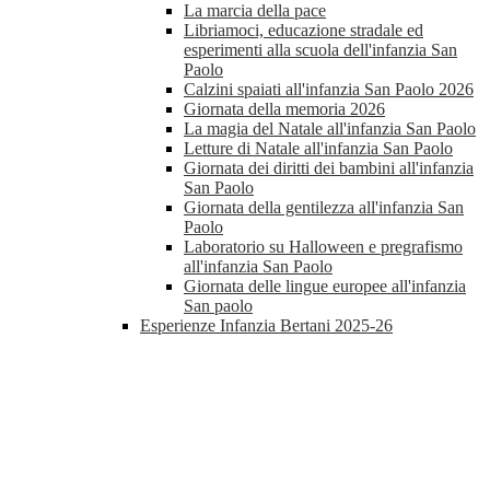
La marcia della pace
Libriamoci, educazione stradale ed
esperimenti alla scuola dell'infanzia San
Paolo
Calzini spaiati all'infanzia San Paolo 2026
Giornata della memoria 2026
La magia del Natale all'infanzia San Paolo
Letture di Natale all'infanzia San Paolo
Giornata dei diritti dei bambini all'infanzia
San Paolo
Giornata della gentilezza all'infanzia San
Paolo
Laboratorio su Halloween e pregrafismo
all'infanzia San Paolo
Giornata delle lingue europee all'infanzia
San paolo
Esperienze Infanzia Bertani 2025-26