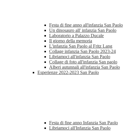
Festa di fine anno all'infanzia San Paolo
Un dinosauro all' infanzia San Paolo
Laboratorio a Palazzo Ducale
Il giorno della memoria
L'infanzia San Paolo al Fritz Lang
Collage infanzia San Paolo 2023-24
Libriamoci all'infanzia San Paolo
Collage di foto all'infanzia San paolo
Alberi autunnali all'infanzia San Paolo
Esperienze 2022-2023 San Paolo
Festa di fine anno Infanzia San Paolo
Libriamoci all'Infanzia San Paolo