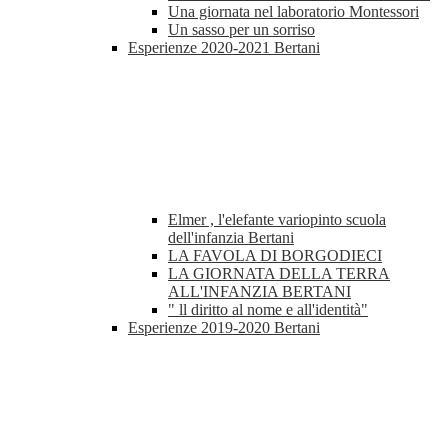
Una giornata nel laboratorio Montessori
Un sasso per un sorriso
Esperienze 2020-2021 Bertani
Elmer , l'elefante variopinto scuola
dell'infanzia Bertani
LA FAVOLA DI BORGODIECI
LA GIORNATA DELLA TERRA
ALL'INFANZIA BERTANI
" ll diritto al nome e all'identità"
Esperienze 2019-2020 Bertani