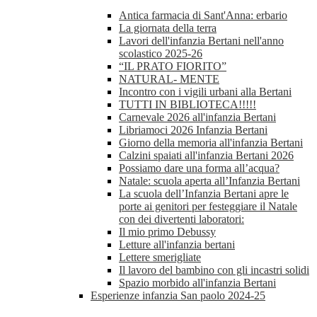
Antica farmacia di Sant'Anna: erbario
La giornata della terra
Lavori dell'infanzia Bertani nell'anno
scolastico 2025-26
“IL PRATO FIORITO”
NATURAL- MENTE
Incontro con i vigili urbani alla Bertani
TUTTI IN BIBLIOTECA!!!!!
Carnevale 2026 all'infanzia Bertani
Libriamoci 2026 Infanzia Bertani
Giorno della memoria all'infanzia Bertani
Calzini spaiati all'infanzia Bertani 2026
Possiamo dare una forma all’acqua?
Natale: scuola aperta all’Infanzia Bertani
La scuola dell’Infanzia Bertani apre le
porte ai genitori per festeggiare il Natale
con dei divertenti laboratori:
Il mio primo Debussy
Letture all'infanzia bertani
Lettere smerigliate
Il lavoro del bambino con gli incastri solidi
Spazio morbido all'infanzia Bertani
Esperienze infanzia San paolo 2024-25