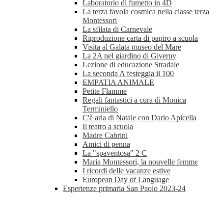
Laboratorio di fumetto in 4D
La terza favola cosmica nella classe terza
Montessori
La sfilata di Carnevale
Riproduzione carta di papiro a scuola
Visita al Galata museo del Mare
La 2A nel giardino di Giverny
Lezione di educazione Stradale
La seconda A festeggia il 100
EMPATIA ANIMALE
Petite Flamme
Regali fantastici a cura di Monica
Terminiello
C'è aria di Natale con Dario Apicella
Il teatro a scuola
Madre Cabrini
Amici di penna
La "spaventosa" 2 C
Maria Montessori, la nouvelle femme
I ricordi delle vacanze estive
European Day of Language
Esperienze primaria San Paolo 2023-24