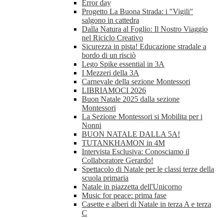
Error day
Progetto La Buona Strada: i "Vigili"
salgono in cattedra
Dalla Natura al Foglio: Il Nostro Viaggio
nel Riciclo Creativo
Sicurezza in pista! Educazione stradale a
bordo di un risciò
Lego Spike essential in 3A
I Mezzeri della 3A
Carnevale della sezione Montessori
LIBRIAMOCI 2026
Buon Natale 2025 dalla sezione
Montessori
La Sezione Montessori si Mobilita per i
Nonni
BUON NATALE DALLA 5A!
TUTANKHAMON in 4M
Intervista Esclusiva: Conosciamo il
Collaboratore Gerardo!
Spettacolo di Natale per le classi terze della
scuola primaria
Natale in piazzetta dell'Unicorno
Music for peace: prima fase
Casette e alberi di Natale in terza A e terza
C