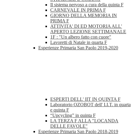
Il sistema nervoso a cura della quinta F
CARNEVALE IN PRIMA F
GIORNO DELLA MEMORIA IN
PRIMA F
ATTIVITA' DI ED MOTORIA ALL'
APERTO LEZIONE SETTIMANALE
1F : "Un albero fatto con cuore"
Lavoretti di Natale in quarta F
Esperienze Primaria San Paolo 2019-2020
ESPERTI DELL' IIT IN QUINTA F
Laboratorio OZOBOT dell' I.I.T. in quarta
e quinta F
“Upcycling” in quinta F
LA TERZA F ALLA "LOCANDA
DELLE FAVOLE"
Esperienze Primaria San Paolo 2018-2019