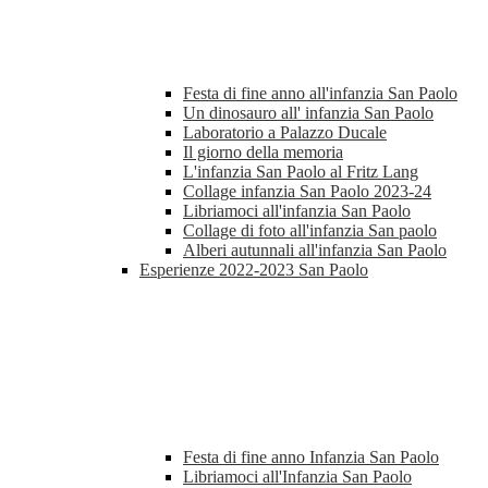
Festa di fine anno all'infanzia San Paolo
Un dinosauro all' infanzia San Paolo
Laboratorio a Palazzo Ducale
Il giorno della memoria
L'infanzia San Paolo al Fritz Lang
Collage infanzia San Paolo 2023-24
Libriamoci all'infanzia San Paolo
Collage di foto all'infanzia San paolo
Alberi autunnali all'infanzia San Paolo
Esperienze 2022-2023 San Paolo
Festa di fine anno Infanzia San Paolo
Libriamoci all'Infanzia San Paolo