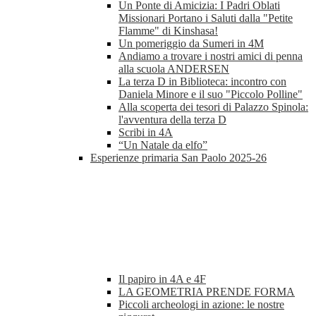
Un Ponte di Amicizia: I Padri Oblati
Missionari Portano i Saluti dalla "Petite
Flamme" di Kinshasa!
Un pomeriggio da Sumeri in 4M
Andiamo a trovare i nostri amici di penna
alla scuola ANDERSEN
La terza D in Biblioteca: incontro con
Daniela Minore e il suo "Piccolo Polline"
Alla scoperta dei tesori di Palazzo Spinola:
l'avventura della terza D
Scribi in 4A
“Un Natale da elfo”
Esperienze primaria San Paolo 2025-26
Il papiro in 4A e 4F
LA GEOMETRIA PRENDE FORMA
Piccoli archeologi in azione: le nostre