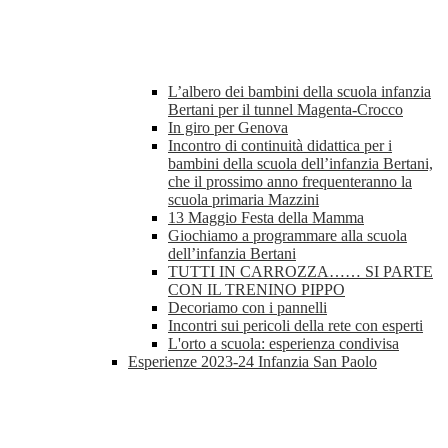
L’albero dei bambini della scuola infanzia
Bertani per il tunnel Magenta-Crocco
In giro per Genova
Incontro di continuità didattica per i
bambini della scuola dell’infanzia Bertani,
che il prossimo anno frequenteranno la
scuola primaria Mazzini
13 Maggio Festa della Mamma
Giochiamo a programmare alla scuola
dell’infanzia Bertani
TUTTI IN CARROZZA…… SI PARTE
CON IL TRENINO PIPPO
Decoriamo con i pannelli
Incontri sui pericoli della rete con esperti
L'orto a scuola: esperienza condivisa
Esperienze 2023-24 Infanzia San Paolo