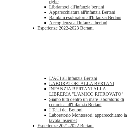
righe
Libriamoci all'infanzia bertani
Apparecchiatura all'infanzia Bertani
Bambini esploratori all'Infanzia Bertani
Accoglienza all'Infanzia bertani
Esperienze 2022-2023 Bertani
L'ACI all'Infanzia Bertani
LABORATORI ALLA BERTANI
INFANZIA BERTANI ALLA
LIBRERIA "L'AMICO RITROVATO"
Siamo tutti dentro un mare-laboratorio di
ceramica all'Infanzia Bertani
I Telai dei Bottoni
Laboratorio Montessori: apparecchiamo la
tavola insieme!
Esperienze 2021-2022 Bertani