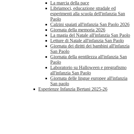
La marcia della pace
Libriamoci, educazione stradale ed
esperimenti alla scuola dell'infanzia San
Paolo
Calzini spaiati all'infanzia San Paolo 2026
Giornata della memoria 2026
La magia del Natale all'infanzia San Paolo
Letture di Natale all'infanzia San Paolo
Giornata dei diritti dei bambini all'infanzia
San Paolo
Giornata della gentilezza all'infanzia San
Paolo
Laboratorio su Halloween e pregrafismo
all'infanzia San Paolo
Giornata delle lingue europee all'infanzia
San paolo
Esperienze Infanzia Bertani 2025-26