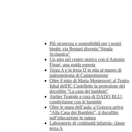
Più sicurezza e sostenibilità per i nostri
bimbi: via Bertani diventa:"Strada
Scolastica"
Un giro nel centro storico con il Antonio
Figari, una guida esperta
Terza A e la terza D in gita al museo di
paleontologia di Campomorone
Oltre il mito di Maria Montessori: al Teatro
Iqbal dell'IC Castelletto la proiezione del
docufilm "La casa dei bambini"
Atelier Teatrale a cura di DADO BLU:
condivisione con le famiglie
Oltre le mura dell’aula: a Genova arriva
“Alla Casa dei Bambini”, il docufilm
sull’educazione in natura
Laboratorio di continuità infanzia- classe
terza A