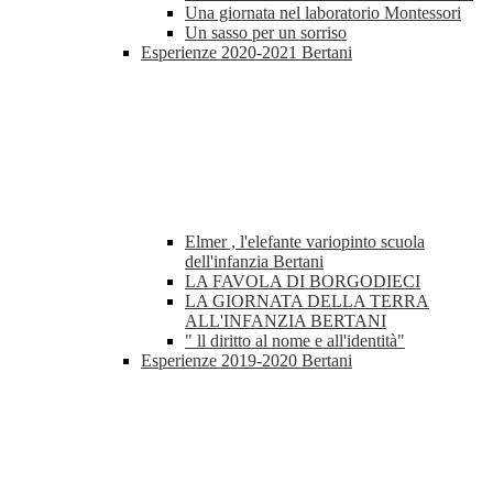
Una giornata nel laboratorio Montessori
Un sasso per un sorriso
Esperienze 2020-2021 Bertani
Elmer , l'elefante variopinto scuola
dell'infanzia Bertani
LA FAVOLA DI BORGODIECI
LA GIORNATA DELLA TERRA
ALL'INFANZIA BERTANI
" ll diritto al nome e all'identità"
Esperienze 2019-2020 Bertani