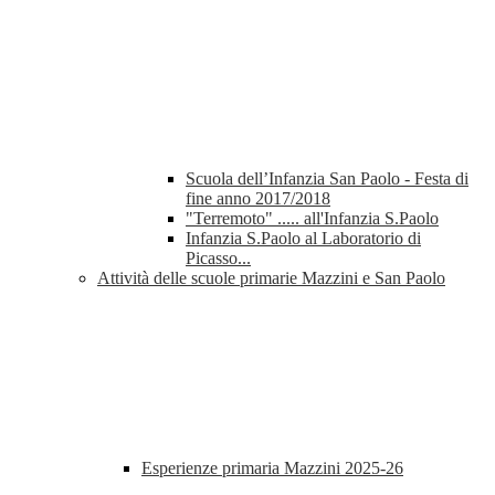
Scuola dell’Infanzia San Paolo - Festa di
fine anno 2017/2018
"Terremoto" ..... all'Infanzia S.Paolo
Infanzia S.Paolo al Laboratorio di
Picasso...
Attività delle scuole primarie Mazzini e San Paolo
Esperienze primaria Mazzini 2025-26