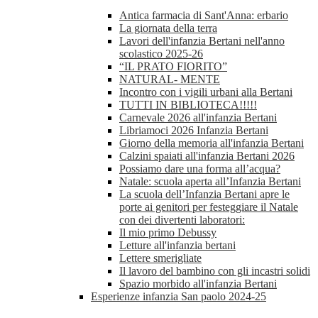
Antica farmacia di Sant'Anna: erbario
La giornata della terra
Lavori dell'infanzia Bertani nell'anno
scolastico 2025-26
“IL PRATO FIORITO”
NATURAL- MENTE
Incontro con i vigili urbani alla Bertani
TUTTI IN BIBLIOTECA!!!!!
Carnevale 2026 all'infanzia Bertani
Libriamoci 2026 Infanzia Bertani
Giorno della memoria all'infanzia Bertani
Calzini spaiati all'infanzia Bertani 2026
Possiamo dare una forma all’acqua?
Natale: scuola aperta all’Infanzia Bertani
La scuola dell’Infanzia Bertani apre le
porte ai genitori per festeggiare il Natale
con dei divertenti laboratori:
Il mio primo Debussy
Letture all'infanzia bertani
Lettere smerigliate
Il lavoro del bambino con gli incastri solidi
Spazio morbido all'infanzia Bertani
Esperienze infanzia San paolo 2024-25