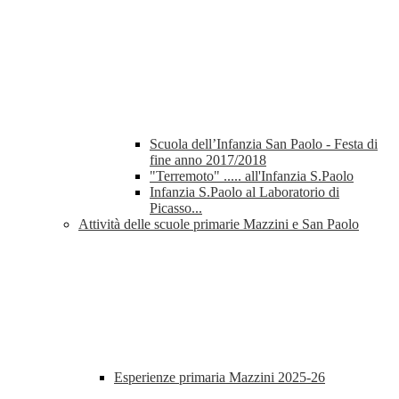
Scuola dell’Infanzia San Paolo - Festa di
fine anno 2017/2018
"Terremoto" ..... all'Infanzia S.Paolo
Infanzia S.Paolo al Laboratorio di
Picasso...
Attività delle scuole primarie Mazzini e San Paolo
Esperienze primaria Mazzini 2025-26