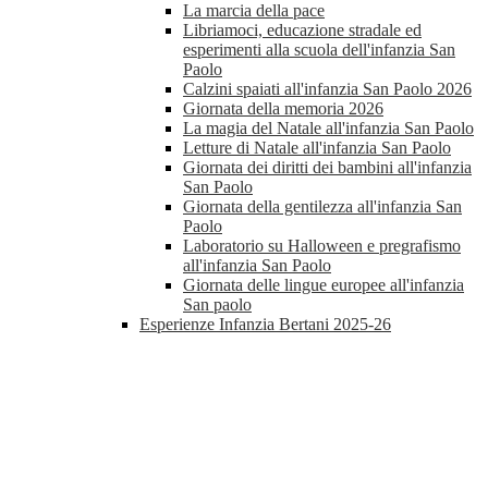
La marcia della pace
Libriamoci, educazione stradale ed
esperimenti alla scuola dell'infanzia San
Paolo
Calzini spaiati all'infanzia San Paolo 2026
Giornata della memoria 2026
La magia del Natale all'infanzia San Paolo
Letture di Natale all'infanzia San Paolo
Giornata dei diritti dei bambini all'infanzia
San Paolo
Giornata della gentilezza all'infanzia San
Paolo
Laboratorio su Halloween e pregrafismo
all'infanzia San Paolo
Giornata delle lingue europee all'infanzia
San paolo
Esperienze Infanzia Bertani 2025-26