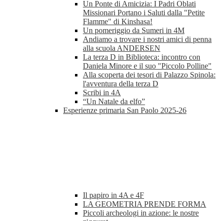
Un Ponte di Amicizia: I Padri Oblati
Missionari Portano i Saluti dalla "Petite
Flamme" di Kinshasa!
Un pomeriggio da Sumeri in 4M
Andiamo a trovare i nostri amici di penna
alla scuola ANDERSEN
La terza D in Biblioteca: incontro con
Daniela Minore e il suo "Piccolo Polline"
Alla scoperta dei tesori di Palazzo Spinola:
l'avventura della terza D
Scribi in 4A
“Un Natale da elfo”
Esperienze primaria San Paolo 2025-26
Il papiro in 4A e 4F
LA GEOMETRIA PRENDE FORMA
Piccoli archeologi in azione: le nostre