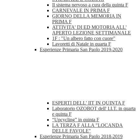
Il sistema nervoso a cura della quinta F
CARNEVALE IN PRIMA F
GIORNO DELLA MEMORIA IN
PRIMA F
ATTIVITA' DI ED MOTORIA ALL'
APERTO LEZIONE SETTIMANALE
1F : "Un albero fatto con cuore"
Lavoretti di Natale in quarta F
Esperienze Primaria San Paolo 2019-2020
ESPERTI DELL' IIT IN QUINTA F
Laboratorio OZOBOT dell' I.I.T. in quarta
e quinta F
“Upcycling” in quinta F
LA TERZA F ALLA "LOCANDA
DELLE FAVOLE"
Esperienze Primaria San Paolo 2018-2019