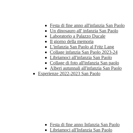
Festa di fine anno all'infanzia San Paolo
Un dinosauro all' infanzia San Paolo
Laboratorio a Palazzo Ducale
Il giorno della memoria
L'infanzia San Paolo al Fritz Lang
Collage infanzia San Paolo 2023-24
Libriamoci all'infanzia San Paolo
Collage di foto all'infanzia San paolo
Alberi autunnali all'infanzia San Paolo
Esperienze 2022-2023 San Paolo
Festa di fine anno Infanzia San Paolo
Libriamoci all'Infanzia San Paolo