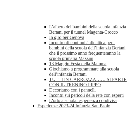
L’albero dei bambini della scuola infanzia
Bertani per il tunnel Magenta-Crocco
In giro per Genova
Incontro di continuità didattica per i
bambini della scuola dell’infanzia Bertani,
che il prossimo anno frequenteranno la
scuola primaria Mazzini
13 Maggio Festa della Mamma
Giochiamo a programmare alla scuola
dell’infanzia Bertani
TUTTI IN CARROZZA…… SI PARTE
CON IL TRENINO PIPPO
Decoriamo con i pannelli
Incontri sui pericoli della rete con esperti
L'orto a scuola: esperienza condivisa
Esperienze 2023-24 Infanzia San Paolo