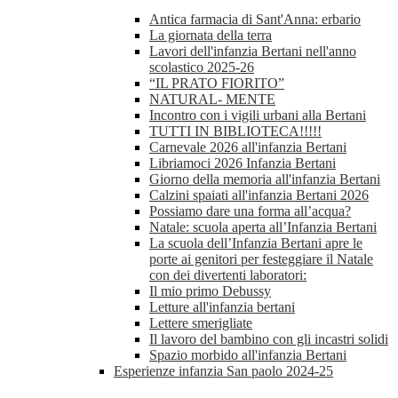
Antica farmacia di Sant'Anna: erbario
La giornata della terra
Lavori dell'infanzia Bertani nell'anno
scolastico 2025-26
“IL PRATO FIORITO”
NATURAL- MENTE
Incontro con i vigili urbani alla Bertani
TUTTI IN BIBLIOTECA!!!!!
Carnevale 2026 all'infanzia Bertani
Libriamoci 2026 Infanzia Bertani
Giorno della memoria all'infanzia Bertani
Calzini spaiati all'infanzia Bertani 2026
Possiamo dare una forma all’acqua?
Natale: scuola aperta all’Infanzia Bertani
La scuola dell’Infanzia Bertani apre le
porte ai genitori per festeggiare il Natale
con dei divertenti laboratori:
Il mio primo Debussy
Letture all'infanzia bertani
Lettere smerigliate
Il lavoro del bambino con gli incastri solidi
Spazio morbido all'infanzia Bertani
Esperienze infanzia San paolo 2024-25