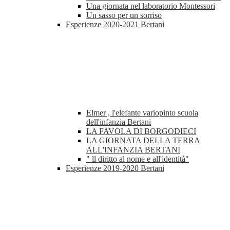
Una giornata nel laboratorio Montessori
Un sasso per un sorriso
Esperienze 2020-2021 Bertani
Elmer , l'elefante variopinto scuola
dell'infanzia Bertani
LA FAVOLA DI BORGODIECI
LA GIORNATA DELLA TERRA
ALL'INFANZIA BERTANI
" ll diritto al nome e all'identità"
Esperienze 2019-2020 Bertani