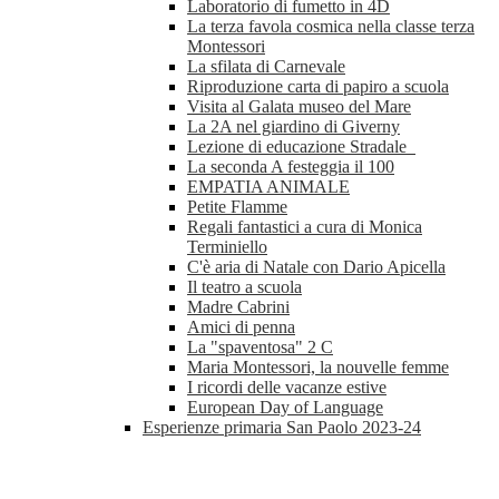
Laboratorio di fumetto in 4D
La terza favola cosmica nella classe terza
Montessori
La sfilata di Carnevale
Riproduzione carta di papiro a scuola
Visita al Galata museo del Mare
La 2A nel giardino di Giverny
Lezione di educazione Stradale
La seconda A festeggia il 100
EMPATIA ANIMALE
Petite Flamme
Regali fantastici a cura di Monica
Terminiello
C'è aria di Natale con Dario Apicella
Il teatro a scuola
Madre Cabrini
Amici di penna
La "spaventosa" 2 C
Maria Montessori, la nouvelle femme
I ricordi delle vacanze estive
European Day of Language
Esperienze primaria San Paolo 2023-24