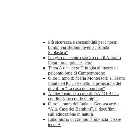
Più sicurezza e sostenibilità per i nostri
bimbi: via Bertani diventa:"Strada
Scolastica"
Un giro nel centro storico con il Antonio
Figari, una guida esperta
Terza A e la terza D in gita al museo di
paleontologia di Campomorone
Oltre il mito di Maria Montessori: al Teatro
Iqbal dell'IC Castelletto la proiezione del
docufilm "La casa dei bambini"
Atelier Teatrale a cura di DADO BLU:
condivisione con le famiglie
Oltre le mura dell’aula: a Genova arriva
“Alla Casa dei Bambini”, il docufilm
sull’educazione in natura
Laboratorio di continuità infanzia- classe
terza A