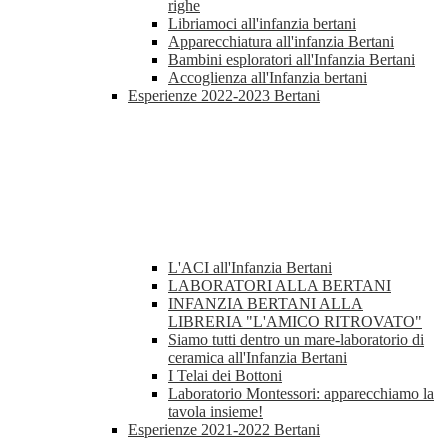
righe
Libriamoci all'infanzia bertani
Apparecchiatura all'infanzia Bertani
Bambini esploratori all'Infanzia Bertani
Accoglienza all'Infanzia bertani
Esperienze 2022-2023 Bertani
L'ACI all'Infanzia Bertani
LABORATORI ALLA BERTANI
INFANZIA BERTANI ALLA
LIBRERIA "L'AMICO RITROVATO"
Siamo tutti dentro un mare-laboratorio di
ceramica all'Infanzia Bertani
I Telai dei Bottoni
Laboratorio Montessori: apparecchiamo la
tavola insieme!
Esperienze 2021-2022 Bertani