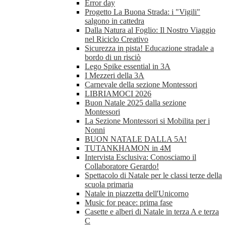
Error day
Progetto La Buona Strada: i "Vigili"
salgono in cattedra
Dalla Natura al Foglio: Il Nostro Viaggio
nel Riciclo Creativo
Sicurezza in pista! Educazione stradale a
bordo di un risciò
Lego Spike essential in 3A
I Mezzeri della 3A
Carnevale della sezione Montessori
LIBRIAMOCI 2026
Buon Natale 2025 dalla sezione
Montessori
La Sezione Montessori si Mobilita per i
Nonni
BUON NATALE DALLA 5A!
TUTANKHAMON in 4M
Intervista Esclusiva: Conosciamo il
Collaboratore Gerardo!
Spettacolo di Natale per le classi terze della
scuola primaria
Natale in piazzetta dell'Unicorno
Music for peace: prima fase
Casette e alberi di Natale in terza A e terza
C