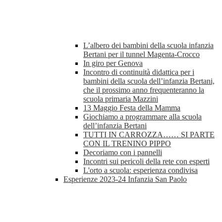
L’albero dei bambini della scuola infanzia
Bertani per il tunnel Magenta-Crocco
In giro per Genova
Incontro di continuità didattica per i
bambini della scuola dell’infanzia Bertani,
che il prossimo anno frequenteranno la
scuola primaria Mazzini
13 Maggio Festa della Mamma
Giochiamo a programmare alla scuola
dell’infanzia Bertani
TUTTI IN CARROZZA…… SI PARTE
CON IL TRENINO PIPPO
Decoriamo con i pannelli
Incontri sui pericoli della rete con esperti
L'orto a scuola: esperienza condivisa
Esperienze 2023-24 Infanzia San Paolo