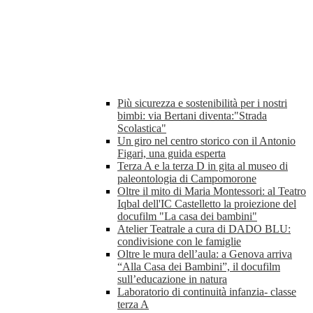
Più sicurezza e sostenibilità per i nostri
bimbi: via Bertani diventa:"Strada
Scolastica"
Un giro nel centro storico con il Antonio
Figari, una guida esperta
Terza A e la terza D in gita al museo di
paleontologia di Campomorone
Oltre il mito di Maria Montessori: al Teatro
Iqbal dell'IC Castelletto la proiezione del
docufilm "La casa dei bambini"
Atelier Teatrale a cura di DADO BLU:
condivisione con le famiglie
Oltre le mura dell’aula: a Genova arriva
“Alla Casa dei Bambini”, il docufilm
sull’educazione in natura
Laboratorio di continuità infanzia- classe
terza A