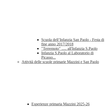
Scuola dell’Infanzia San Paolo - Festa di
fine anno 2017/2018
"Terremoto" ..... all'Infanzia S.Paolo
Infanzia S.Paolo al Laboratorio di
Picasso...
Attività delle scuole primarie Mazzini e San Paolo
Esperienze primaria Mazzini 2025-26