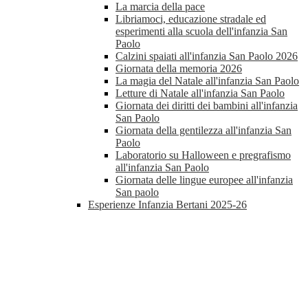
La marcia della pace
Libriamoci, educazione stradale ed
esperimenti alla scuola dell'infanzia San
Paolo
Calzini spaiati all'infanzia San Paolo 2026
Giornata della memoria 2026
La magia del Natale all'infanzia San Paolo
Letture di Natale all'infanzia San Paolo
Giornata dei diritti dei bambini all'infanzia
San Paolo
Giornata della gentilezza all'infanzia San
Paolo
Laboratorio su Halloween e pregrafismo
all'infanzia San Paolo
Giornata delle lingue europee all'infanzia
San paolo
Esperienze Infanzia Bertani 2025-26