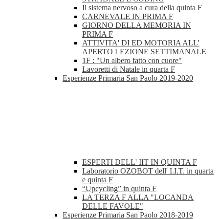
Il sistema nervoso a cura della quinta F
CARNEVALE IN PRIMA F
GIORNO DELLA MEMORIA IN
PRIMA F
ATTIVITA' DI ED MOTORIA ALL'
APERTO LEZIONE SETTIMANALE
1F : "Un albero fatto con cuore"
Lavoretti di Natale in quarta F
Esperienze Primaria San Paolo 2019-2020
ESPERTI DELL' IIT IN QUINTA F
Laboratorio OZOBOT dell' I.I.T. in quarta
e quinta F
“Upcycling” in quinta F
LA TERZA F ALLA "LOCANDA
DELLE FAVOLE"
Esperienze Primaria San Paolo 2018-2019