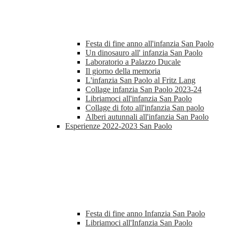
Festa di fine anno all'infanzia San Paolo
Un dinosauro all' infanzia San Paolo
Laboratorio a Palazzo Ducale
Il giorno della memoria
L'infanzia San Paolo al Fritz Lang
Collage infanzia San Paolo 2023-24
Libriamoci all'infanzia San Paolo
Collage di foto all'infanzia San paolo
Alberi autunnali all'infanzia San Paolo
Esperienze 2022-2023 San Paolo
Festa di fine anno Infanzia San Paolo
Libriamoci all'Infanzia San Paolo