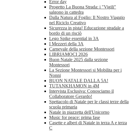
Error day
Progetto La Buona Strada: i "Vigili"
salgono in cattedra
Dalla Natura al Foglio: Il Nostro Viaggio
nel Riciclo Creativo
Sicurezza in pista! Educazione stradale a
bordo di un risciò
Lego Spike essential in 3A
I Mezzeri della 3A
Carnevale della sezione Montessori
LIBRIAMOCI 2026
Buon Natale 2025 dalla sezione
Montessori
La Sezione Montessori si Mobilita per i
Nonni
BUON NATALE DALLA 5A!
TUTANKHAMON in 4M
Intervista Esclusiva: Conosciamo il
Collaboratore Gerardo!
Spettacolo di Natale per le classi terze della
scuola primaria
Natale in piazzetta dell'Unicorno
Music for peace: prima fase
Casette e alberi di Natale in terza A e terza
C