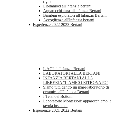
righe
Libriamoci all'infanzia bertani
Apparecchiatura all'infanzia Bertani
Bambini esploratori all'Infanzia Bertani
Accoglienza all'Infanzia bertani
Esperienze 2022-2023 Bertani
L'ACI all'Infanzia Bertani
LABORATORI ALLA BERTANI
INFANZIA BERTANI ALLA
LIBRERIA "L'AMICO RITROVATO"
Siamo tutti dentro un mare-laboratorio di
ceramica all'Infanzia Bertani
I Telai dei Bottoni
Laboratorio Montessori: apparecchiamo la
tavola insieme!
Esperienze 2021-2022 Bertani