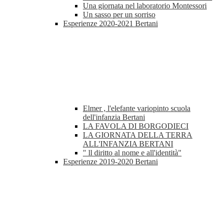
Una giornata nel laboratorio Montessori
Un sasso per un sorriso
Esperienze 2020-2021 Bertani
Elmer , l'elefante variopinto scuola
dell'infanzia Bertani
LA FAVOLA DI BORGODIECI
LA GIORNATA DELLA TERRA
ALL'INFANZIA BERTANI
" ll diritto al nome e all'identità"
Esperienze 2019-2020 Bertani