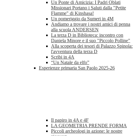
Un Ponte di Amicizia: I Padri Oblati
Missionari Portano i Saluti dalla "Petite
Flamme" di Kinshasa!
Un pomeriggio da Sumeri in 4M
Andiamo a trovare i nostri amici di penna
alla scuola ANDERSEN
La terza D in Biblioteca: incontro con
Daniela Minore e il suo "Piccolo Polline"
Alla scoperta dei tesori di Palazzo Spinola:
l'avventura della terza D
Scribi in 4A
“Un Natale da elfo”
Esperienze primaria San Paolo 2025-26
Il papiro in 4A e 4F
LA GEOMETRIA PRENDE FORMA
Piccoli archeologi in azione: le nostre