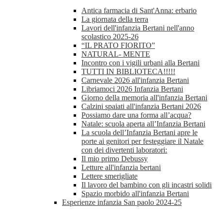
Antica farmacia di Sant'Anna: erbario
La giornata della terra
Lavori dell'infanzia Bertani nell'anno
scolastico 2025-26
“IL PRATO FIORITO”
NATURAL- MENTE
Incontro con i vigili urbani alla Bertani
TUTTI IN BIBLIOTECA!!!!!
Carnevale 2026 all'infanzia Bertani
Libriamoci 2026 Infanzia Bertani
Giorno della memoria all'infanzia Bertani
Calzini spaiati all'infanzia Bertani 2026
Possiamo dare una forma all’acqua?
Natale: scuola aperta all’Infanzia Bertani
La scuola dell’Infanzia Bertani apre le
porte ai genitori per festeggiare il Natale
con dei divertenti laboratori:
Il mio primo Debussy
Letture all'infanzia bertani
Lettere smerigliate
Il lavoro del bambino con gli incastri solidi
Spazio morbido all'infanzia Bertani
Esperienze infanzia San paolo 2024-25