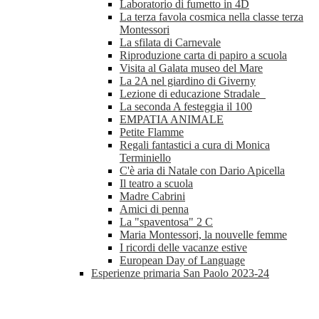
Laboratorio di fumetto in 4D
La terza favola cosmica nella classe terza
Montessori
La sfilata di Carnevale
Riproduzione carta di papiro a scuola
Visita al Galata museo del Mare
La 2A nel giardino di Giverny
Lezione di educazione Stradale
La seconda A festeggia il 100
EMPATIA ANIMALE
Petite Flamme
Regali fantastici a cura di Monica
Terminiello
C'è aria di Natale con Dario Apicella
Il teatro a scuola
Madre Cabrini
Amici di penna
La "spaventosa" 2 C
Maria Montessori, la nouvelle femme
I ricordi delle vacanze estive
European Day of Language
Esperienze primaria San Paolo 2023-24