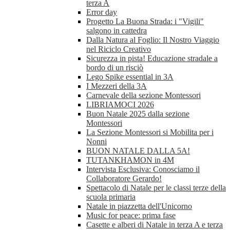
terza A
Error day
Progetto La Buona Strada: i "Vigili"
salgono in cattedra
Dalla Natura al Foglio: Il Nostro Viaggio
nel Riciclo Creativo
Sicurezza in pista! Educazione stradale a
bordo di un risciò
Lego Spike essential in 3A
I Mezzeri della 3A
Carnevale della sezione Montessori
LIBRIAMOCI 2026
Buon Natale 2025 dalla sezione
Montessori
La Sezione Montessori si Mobilita per i
Nonni
BUON NATALE DALLA 5A!
TUTANKHAMON in 4M
Intervista Esclusiva: Conosciamo il
Collaboratore Gerardo!
Spettacolo di Natale per le classi terze della
scuola primaria
Natale in piazzetta dell'Unicorno
Music for peace: prima fase
Casette e alberi di Natale in terza A e terza