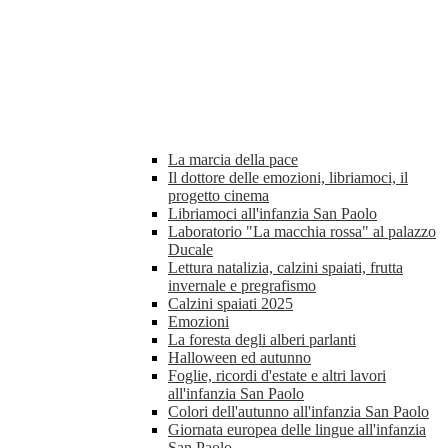
La marcia della pace
Il dottore delle emozioni, libriamoci, il
progetto cinema
Libriamoci all'infanzia San Paolo
Laboratorio "La macchia rossa" al palazzo
Ducale
Lettura natalizia, calzini spaiati, frutta
invernale e pregrafismo
Calzini spaiati 2025
Emozioni
La foresta degli alberi parlanti
Halloween ed autunno
Foglie, ricordi d'estate e altri lavori
all'infanzia San Paolo
Colori dell'autunno all'infanzia San Paolo
Giornata europea delle lingue all'infanzia
San Paolo