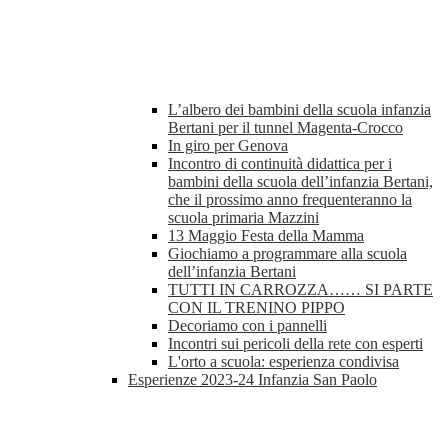
L’albero dei bambini della scuola infanzia
Bertani per il tunnel Magenta-Crocco
In giro per Genova
Incontro di continuità didattica per i
bambini della scuola dell’infanzia Bertani,
che il prossimo anno frequenteranno la
scuola primaria Mazzini
13 Maggio Festa della Mamma
Giochiamo a programmare alla scuola
dell’infanzia Bertani
TUTTI IN CARROZZA…… SI PARTE
CON IL TRENINO PIPPO
Decoriamo con i pannelli
Incontri sui pericoli della rete con esperti
L'orto a scuola: esperienza condivisa
Esperienze 2023-24 Infanzia San Paolo