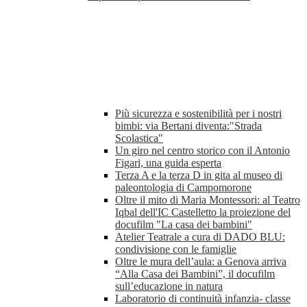
Più sicurezza e sostenibilità per i nostri
bimbi: via Bertani diventa:"Strada
Scolastica"
Un giro nel centro storico con il Antonio
Figari, una guida esperta
Terza A e la terza D in gita al museo di
paleontologia di Campomorone
Oltre il mito di Maria Montessori: al Teatro
Iqbal dell'IC Castelletto la proiezione del
docufilm "La casa dei bambini"
Atelier Teatrale a cura di DADO BLU:
condivisione con le famiglie
Oltre le mura dell’aula: a Genova arriva
“Alla Casa dei Bambini”, il docufilm
sull’educazione in natura
Laboratorio di continuità infanzia- classe