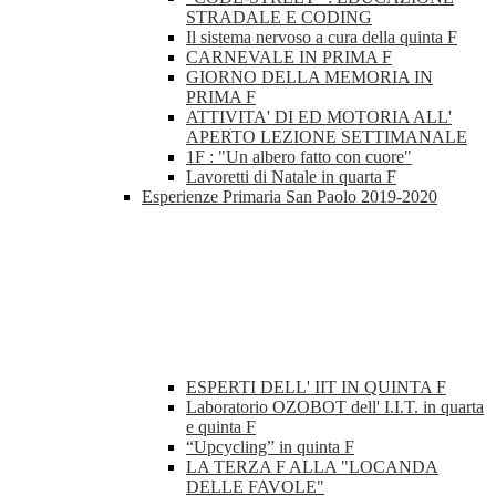
STRADALE E CODING
Il sistema nervoso a cura della quinta F
CARNEVALE IN PRIMA F
GIORNO DELLA MEMORIA IN
PRIMA F
ATTIVITA' DI ED MOTORIA ALL'
APERTO LEZIONE SETTIMANALE
1F : "Un albero fatto con cuore"
Lavoretti di Natale in quarta F
Esperienze Primaria San Paolo 2019-2020
ESPERTI DELL' IIT IN QUINTA F
Laboratorio OZOBOT dell' I.I.T. in quarta
e quinta F
“Upcycling” in quinta F
LA TERZA F ALLA "LOCANDA
DELLE FAVOLE"