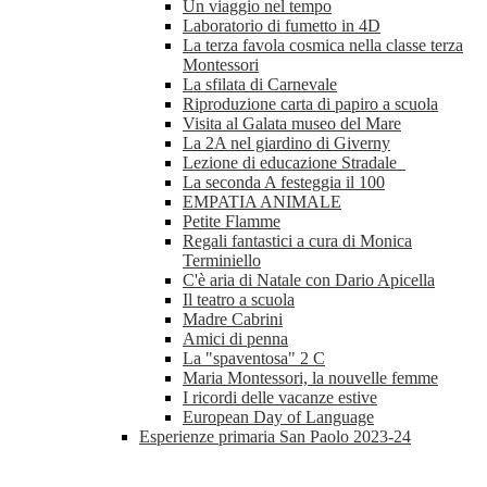
Un viaggio nel tempo
Laboratorio di fumetto in 4D
La terza favola cosmica nella classe terza
Montessori
La sfilata di Carnevale
Riproduzione carta di papiro a scuola
Visita al Galata museo del Mare
La 2A nel giardino di Giverny
Lezione di educazione Stradale
La seconda A festeggia il 100
EMPATIA ANIMALE
Petite Flamme
Regali fantastici a cura di Monica
Terminiello
C'è aria di Natale con Dario Apicella
Il teatro a scuola
Madre Cabrini
Amici di penna
La "spaventosa" 2 C
Maria Montessori, la nouvelle femme
I ricordi delle vacanze estive
European Day of Language
Esperienze primaria San Paolo 2023-24