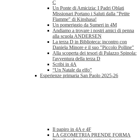
C
Un Ponte di Amicizia: I Padri Oblati
Missionari Portano i Saluti dalla "Petite
Flamme" di Kinshasa!
Un pomeriggio da Sumeri in 4M
Andiamo a trovare i nostri amici di penna
alla scuola ANDERSEN
La terza D in Biblioteca: incontro con
Daniela Minore e il suo "Piccolo Polline"
Alla scoperta dei tesori di Palazzo Spinola:
l'avventura della terza D
Scribi in 4A
“Un Natale da elfo”
Esperienze primaria San Paolo 2025-26
Il papiro in 4A e 4F
LA GEOMETRIA PRENDE FORMA