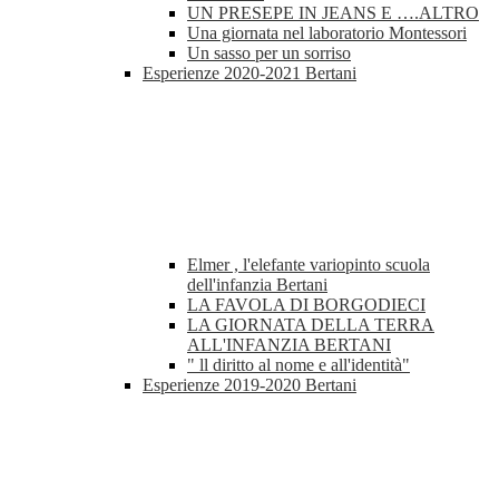
UN PRESEPE IN JEANS E ….ALTRO
Una giornata nel laboratorio Montessori
Un sasso per un sorriso
Esperienze 2020-2021 Bertani
Elmer , l'elefante variopinto scuola
dell'infanzia Bertani
LA FAVOLA DI BORGODIECI
LA GIORNATA DELLA TERRA
ALL'INFANZIA BERTANI
" ll diritto al nome e all'identità"
Esperienze 2019-2020 Bertani