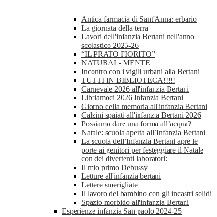
Antica farmacia di Sant'Anna: erbario
La giornata della terra
Lavori dell'infanzia Bertani nell'anno
scolastico 2025-26
“IL PRATO FIORITO”
NATURAL- MENTE
Incontro con i vigili urbani alla Bertani
TUTTI IN BIBLIOTECA!!!!!
Carnevale 2026 all'infanzia Bertani
Libriamoci 2026 Infanzia Bertani
Giorno della memoria all'infanzia Bertani
Calzini spaiati all'infanzia Bertani 2026
Possiamo dare una forma all’acqua?
Natale: scuola aperta all’Infanzia Bertani
La scuola dell’Infanzia Bertani apre le
porte ai genitori per festeggiare il Natale
con dei divertenti laboratori:
Il mio primo Debussy
Letture all'infanzia bertani
Lettere smerigliate
Il lavoro del bambino con gli incastri solidi
Spazio morbido all'infanzia Bertani
Esperienze infanzia San paolo 2024-25