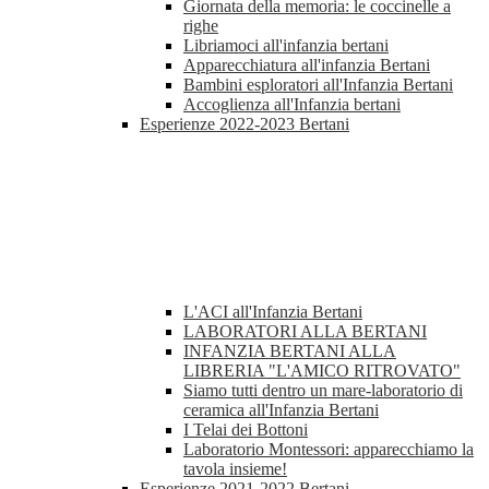
Giornata della memoria: le coccinelle a
righe
Libriamoci all'infanzia bertani
Apparecchiatura all'infanzia Bertani
Bambini esploratori all'Infanzia Bertani
Accoglienza all'Infanzia bertani
Esperienze 2022-2023 Bertani
L'ACI all'Infanzia Bertani
LABORATORI ALLA BERTANI
INFANZIA BERTANI ALLA
LIBRERIA "L'AMICO RITROVATO"
Siamo tutti dentro un mare-laboratorio di
ceramica all'Infanzia Bertani
I Telai dei Bottoni
Laboratorio Montessori: apparecchiamo la
tavola insieme!
Esperienze 2021-2022 Bertani