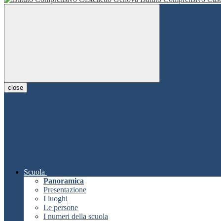
close
Scuola
Panoramica
Presentazione
I luoghi
Le persone
I numeri della scuola