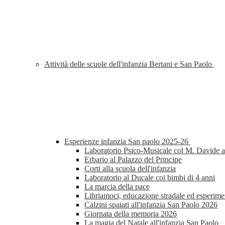
Attività delle scuole dell'infanzia Bertani e San Paolo
Esperienze infanzia San paolo 2025-26
Laboratorio Psico-Musicale col M. Davide al
Erbario al Palazzo del Principe
Corti alla scuola dell'infanzia
Laboratorio al Ducale coi bimbi di 4 anni
La marcia della pace
Libriamoci, educazione stradale ed esperimen
Calzini spaiati all'infanzia San Paolo 2026
Giornata della memoria 2026
La magia del Natale all'infanzia San Paolo