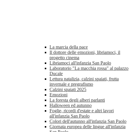
La marcia della pace
Il dottore delle emozioni, libriamoci, il
progetto cinema
Libriamoci all'infanzia San Paolo
Laboratorio "La macchia rossa" al palazzo
Ducale
Lettura natalizia, calzini spaiati, frutta
invernale e pregrafismo
Calzini spaiati 2025
Emozioni
La foresta degli alberi parlanti
Halloween ed autunno
Foglie, ricordi d'estate e altri lavori
all'infanzia San Paolo
Colori dell'autunno all'infanzia San Paolo
Giornata europea delle lingue all'infanzia
San Paolo