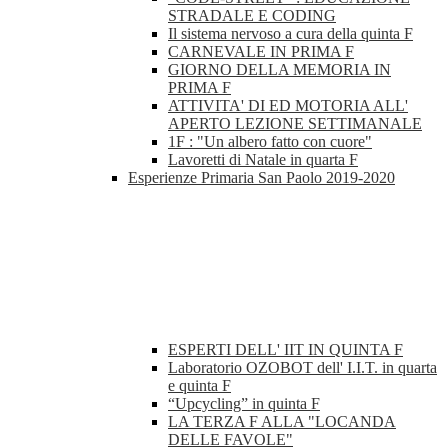
STRADALE E CODING
Il sistema nervoso a cura della quinta F
CARNEVALE IN PRIMA F
GIORNO DELLA MEMORIA IN
PRIMA F
ATTIVITA' DI ED MOTORIA ALL'
APERTO LEZIONE SETTIMANALE
1F : "Un albero fatto con cuore"
Lavoretti di Natale in quarta F
Esperienze Primaria San Paolo 2019-2020
ESPERTI DELL' IIT IN QUINTA F
Laboratorio OZOBOT dell' I.I.T. in quarta
e quinta F
“Upcycling” in quinta F
LA TERZA F ALLA "LOCANDA
DELLE FAVOLE"