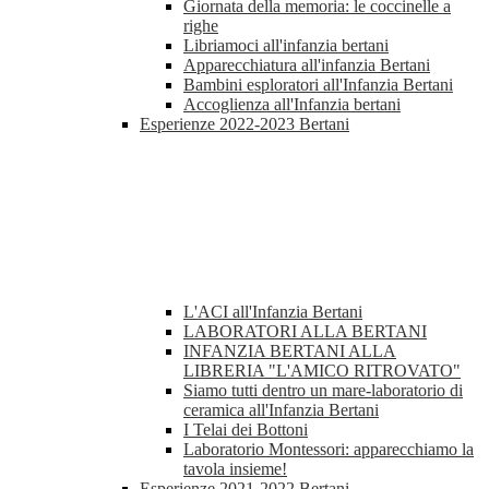
Giornata della memoria: le coccinelle a
righe
Libriamoci all'infanzia bertani
Apparecchiatura all'infanzia Bertani
Bambini esploratori all'Infanzia Bertani
Accoglienza all'Infanzia bertani
Esperienze 2022-2023 Bertani
L'ACI all'Infanzia Bertani
LABORATORI ALLA BERTANI
INFANZIA BERTANI ALLA
LIBRERIA "L'AMICO RITROVATO"
Siamo tutti dentro un mare-laboratorio di
ceramica all'Infanzia Bertani
I Telai dei Bottoni
Laboratorio Montessori: apparecchiamo la
tavola insieme!
Esperienze 2021-2022 Bertani