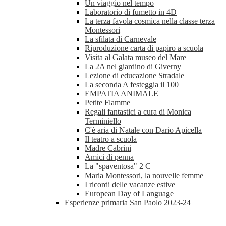
Un viaggio nel tempo
Laboratorio di fumetto in 4D
La terza favola cosmica nella classe terza
Montessori
La sfilata di Carnevale
Riproduzione carta di papiro a scuola
Visita al Galata museo del Mare
La 2A nel giardino di Giverny
Lezione di educazione Stradale
La seconda A festeggia il 100
EMPATIA ANIMALE
Petite Flamme
Regali fantastici a cura di Monica
Terminiello
C'è aria di Natale con Dario Apicella
Il teatro a scuola
Madre Cabrini
Amici di penna
La "spaventosa" 2 C
Maria Montessori, la nouvelle femme
I ricordi delle vacanze estive
European Day of Language
Esperienze primaria San Paolo 2023-24