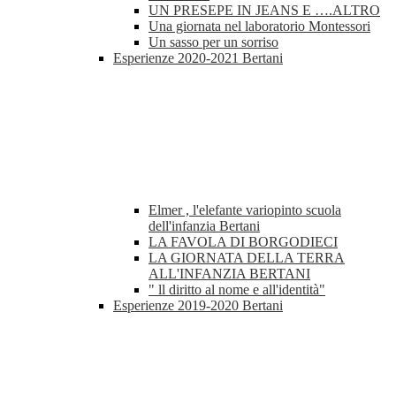
UN PRESEPE IN JEANS E ….ALTRO
Una giornata nel laboratorio Montessori
Un sasso per un sorriso
Esperienze 2020-2021 Bertani
Elmer , l'elefante variopinto scuola
dell'infanzia Bertani
LA FAVOLA DI BORGODIECI
LA GIORNATA DELLA TERRA
ALL'INFANZIA BERTANI
" ll diritto al nome e all'identità"
Esperienze 2019-2020 Bertani