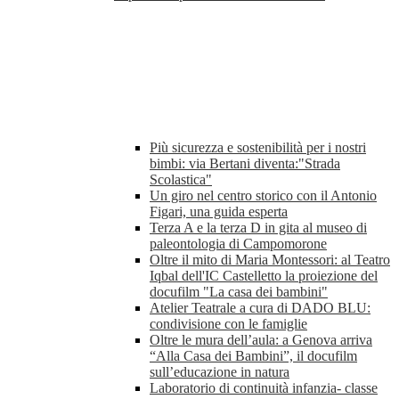
Più sicurezza e sostenibilità per i nostri
bimbi: via Bertani diventa:"Strada
Scolastica"
Un giro nel centro storico con il Antonio
Figari, una guida esperta
Terza A e la terza D in gita al museo di
paleontologia di Campomorone
Oltre il mito di Maria Montessori: al Teatro
Iqbal dell'IC Castelletto la proiezione del
docufilm "La casa dei bambini"
Atelier Teatrale a cura di DADO BLU:
condivisione con le famiglie
Oltre le mura dell’aula: a Genova arriva
“Alla Casa dei Bambini”, il docufilm
sull’educazione in natura
Laboratorio di continuità infanzia- classe