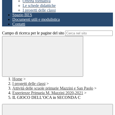
Offerta formativa
Le schede didattiche
I progetti delle classi
Spazio BES
Documenti utili e modulistica
Contatti
Campo di ricerca per le pagine del sito
Home
>
I progetti delle classi
>
Attività delle scuole primarie Mazzini e San Paolo
>
Esperienze Primaria M. Mazzini 2020-2021
>
IL GIOCO DELL’OCA in SECONDA C