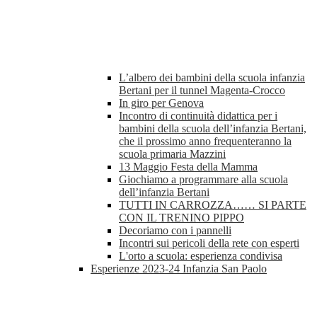
L’albero dei bambini della scuola infanzia
Bertani per il tunnel Magenta-Crocco
In giro per Genova
Incontro di continuità didattica per i
bambini della scuola dell’infanzia Bertani,
che il prossimo anno frequenteranno la
scuola primaria Mazzini
13 Maggio Festa della Mamma
Giochiamo a programmare alla scuola
dell’infanzia Bertani
TUTTI IN CARROZZA…… SI PARTE
CON IL TRENINO PIPPO
Decoriamo con i pannelli
Incontri sui pericoli della rete con esperti
L'orto a scuola: esperienza condivisa
Esperienze 2023-24 Infanzia San Paolo