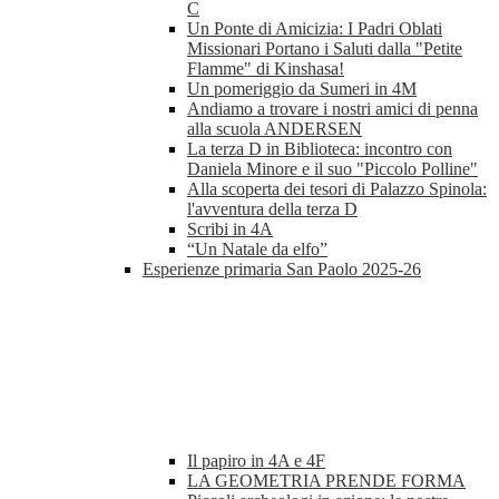
C
Un Ponte di Amicizia: I Padri Oblati
Missionari Portano i Saluti dalla "Petite
Flamme" di Kinshasa!
Un pomeriggio da Sumeri in 4M
Andiamo a trovare i nostri amici di penna
alla scuola ANDERSEN
La terza D in Biblioteca: incontro con
Daniela Minore e il suo "Piccolo Polline"
Alla scoperta dei tesori di Palazzo Spinola:
l'avventura della terza D
Scribi in 4A
“Un Natale da elfo”
Esperienze primaria San Paolo 2025-26
Il papiro in 4A e 4F
LA GEOMETRIA PRENDE FORMA