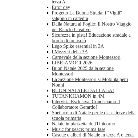
terza A
Error day
Progetto La Buona Strada: i "Vigili"
salgono in cattedra
Dalla Natura al Foglio: Il Nostro Viaggio
nel Riciclo Creativo
Sicurezza in pista! Educazione stradale a
bordo di un risciò
Lego Spike essential in 3A
I Mezzeri della 3A
Carnevale della sezione Montessori
LIBRIAMOCI 2026
Buon Natale 2025 dalla sezione
Montessori
La Sezione Montessori si Mobilita per i
Nonni
BUON NATALE DALLA 5A!
TUTANKHAMON in 4M
Intervista Esclusiva: Conosciamo il
Collaboratore Gerardo!
Spettacolo di Natale per le classi terze della
scuola primaria
Natale in piazzetta dell'Unicorno
Music for peace: prima fase
Casette e alberi di Natale in terza A e terza