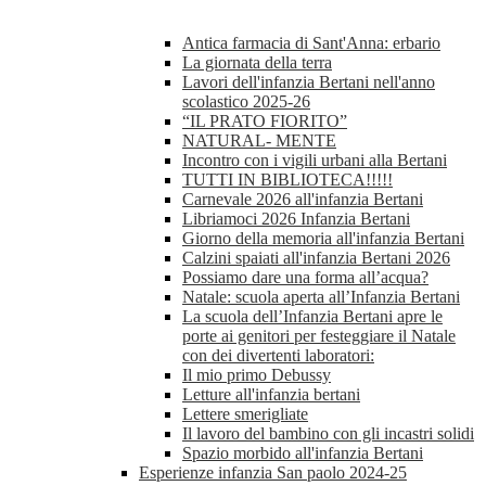
Antica farmacia di Sant'Anna: erbario
La giornata della terra
Lavori dell'infanzia Bertani nell'anno
scolastico 2025-26
“IL PRATO FIORITO”
NATURAL- MENTE
Incontro con i vigili urbani alla Bertani
TUTTI IN BIBLIOTECA!!!!!
Carnevale 2026 all'infanzia Bertani
Libriamoci 2026 Infanzia Bertani
Giorno della memoria all'infanzia Bertani
Calzini spaiati all'infanzia Bertani 2026
Possiamo dare una forma all’acqua?
Natale: scuola aperta all’Infanzia Bertani
La scuola dell’Infanzia Bertani apre le
porte ai genitori per festeggiare il Natale
con dei divertenti laboratori:
Il mio primo Debussy
Letture all'infanzia bertani
Lettere smerigliate
Il lavoro del bambino con gli incastri solidi
Spazio morbido all'infanzia Bertani
Esperienze infanzia San paolo 2024-25