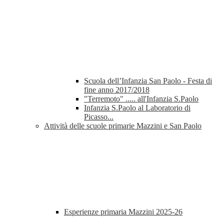
Scuola dell’Infanzia San Paolo - Festa di
fine anno 2017/2018
"Terremoto" ..... all'Infanzia S.Paolo
Infanzia S.Paolo al Laboratorio di
Picasso...
Attività delle scuole primarie Mazzini e San Paolo
Esperienze primaria Mazzini 2025-26