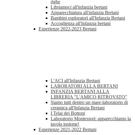
righe
Libriamoci all'infanzia bertani
Apparecchiatura all'infanzia Bertani
Bambini esploratori all'Infanzia Bertani
Accoglienza all'Infanzia bertani
Esperienze 2022-2023 Bertani
L'ACI all'Infanzia Bertani
LABORATORI ALLA BERTANI
INFANZIA BERTANI ALLA
LIBRERIA "L'AMICO RITROVATO"
Siamo tutti dentro un mare-laboratorio di
ceramica all'Infanzia Bertani
I Telai dei Bottoni
Laboratorio Montessori: apparecchiamo la
tavola insieme!
Esperienze 2021-2022 Bertani