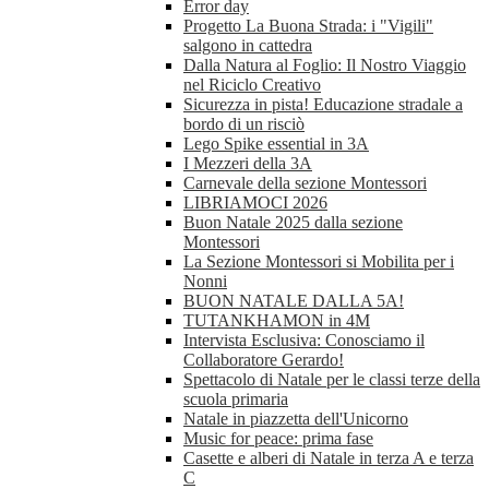
Error day
Progetto La Buona Strada: i "Vigili"
salgono in cattedra
Dalla Natura al Foglio: Il Nostro Viaggio
nel Riciclo Creativo
Sicurezza in pista! Educazione stradale a
bordo di un risciò
Lego Spike essential in 3A
I Mezzeri della 3A
Carnevale della sezione Montessori
LIBRIAMOCI 2026
Buon Natale 2025 dalla sezione
Montessori
La Sezione Montessori si Mobilita per i
Nonni
BUON NATALE DALLA 5A!
TUTANKHAMON in 4M
Intervista Esclusiva: Conosciamo il
Collaboratore Gerardo!
Spettacolo di Natale per le classi terze della
scuola primaria
Natale in piazzetta dell'Unicorno
Music for peace: prima fase
Casette e alberi di Natale in terza A e terza
C