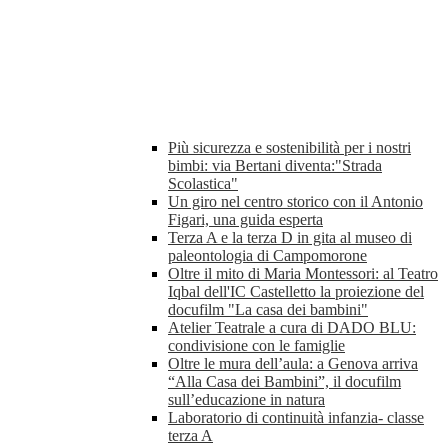
Più sicurezza e sostenibilità per i nostri
bimbi: via Bertani diventa:"Strada
Scolastica"
Un giro nel centro storico con il Antonio
Figari, una guida esperta
Terza A e la terza D in gita al museo di
paleontologia di Campomorone
Oltre il mito di Maria Montessori: al Teatro
Iqbal dell'IC Castelletto la proiezione del
docufilm "La casa dei bambini"
Atelier Teatrale a cura di DADO BLU:
condivisione con le famiglie
Oltre le mura dell’aula: a Genova arriva
“Alla Casa dei Bambini”, il docufilm
sull’educazione in natura
Laboratorio di continuità infanzia- classe
terza A