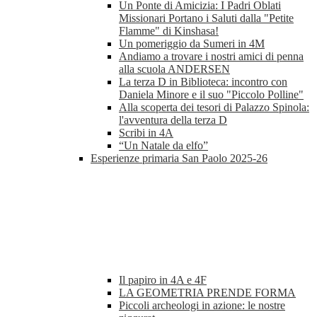
Un Ponte di Amicizia: I Padri Oblati
Missionari Portano i Saluti dalla "Petite
Flamme" di Kinshasa!
Un pomeriggio da Sumeri in 4M
Andiamo a trovare i nostri amici di penna
alla scuola ANDERSEN
La terza D in Biblioteca: incontro con
Daniela Minore e il suo "Piccolo Polline"
Alla scoperta dei tesori di Palazzo Spinola:
l'avventura della terza D
Scribi in 4A
“Un Natale da elfo”
Esperienze primaria San Paolo 2025-26
Il papiro in 4A e 4F
LA GEOMETRIA PRENDE FORMA
Piccoli archeologi in azione: le nostre