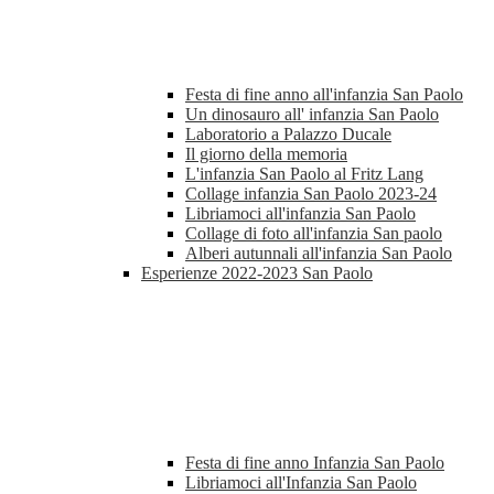
Festa di fine anno all'infanzia San Paolo
Un dinosauro all' infanzia San Paolo
Laboratorio a Palazzo Ducale
Il giorno della memoria
L'infanzia San Paolo al Fritz Lang
Collage infanzia San Paolo 2023-24
Libriamoci all'infanzia San Paolo
Collage di foto all'infanzia San paolo
Alberi autunnali all'infanzia San Paolo
Esperienze 2022-2023 San Paolo
Festa di fine anno Infanzia San Paolo
Libriamoci all'Infanzia San Paolo