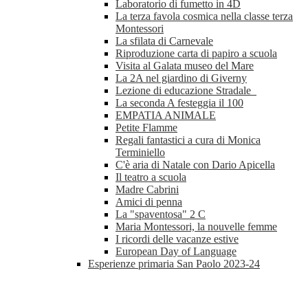
Laboratorio di fumetto in 4D
La terza favola cosmica nella classe terza
Montessori
La sfilata di Carnevale
Riproduzione carta di papiro a scuola
Visita al Galata museo del Mare
La 2A nel giardino di Giverny
Lezione di educazione Stradale
La seconda A festeggia il 100
EMPATIA ANIMALE
Petite Flamme
Regali fantastici a cura di Monica
Terminiello
C'è aria di Natale con Dario Apicella
Il teatro a scuola
Madre Cabrini
Amici di penna
La "spaventosa" 2 C
Maria Montessori, la nouvelle femme
I ricordi delle vacanze estive
European Day of Language
Esperienze primaria San Paolo 2023-24