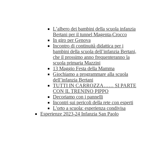
L’albero dei bambini della scuola infanzia
Bertani per il tunnel Magenta-Crocco
In giro per Genova
Incontro di continuità didattica per i
bambini della scuola dell’infanzia Bertani,
che il prossimo anno frequenteranno la
scuola primaria Mazzini
13 Maggio Festa della Mamma
Giochiamo a programmare alla scuola
dell’infanzia Bertani
TUTTI IN CARROZZA…… SI PARTE
CON IL TRENINO PIPPO
Decoriamo con i pannelli
Incontri sui pericoli della rete con esperti
L'orto a scuola: esperienza condivisa
Esperienze 2023-24 Infanzia San Paolo