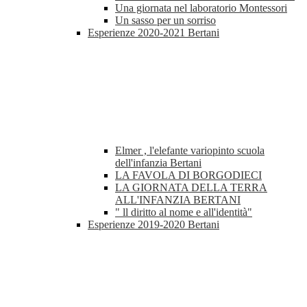
Una giornata nel laboratorio Montessori
Un sasso per un sorriso
Esperienze 2020-2021 Bertani
Elmer , l'elefante variopinto scuola
dell'infanzia Bertani
LA FAVOLA DI BORGODIECI
LA GIORNATA DELLA TERRA
ALL'INFANZIA BERTANI
" ll diritto al nome e all'identità"
Esperienze 2019-2020 Bertani