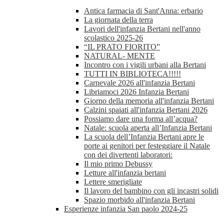
Antica farmacia di Sant'Anna: erbario
La giornata della terra
Lavori dell'infanzia Bertani nell'anno
scolastico 2025-26
“IL PRATO FIORITO”
NATURAL- MENTE
Incontro con i vigili urbani alla Bertani
TUTTI IN BIBLIOTECA!!!!!
Carnevale 2026 all'infanzia Bertani
Libriamoci 2026 Infanzia Bertani
Giorno della memoria all'infanzia Bertani
Calzini spaiati all'infanzia Bertani 2026
Possiamo dare una forma all’acqua?
Natale: scuola aperta all’Infanzia Bertani
La scuola dell’Infanzia Bertani apre le
porte ai genitori per festeggiare il Natale
con dei divertenti laboratori:
Il mio primo Debussy
Letture all'infanzia bertani
Lettere smerigliate
Il lavoro del bambino con gli incastri solidi
Spazio morbido all'infanzia Bertani
Esperienze infanzia San paolo 2024-25