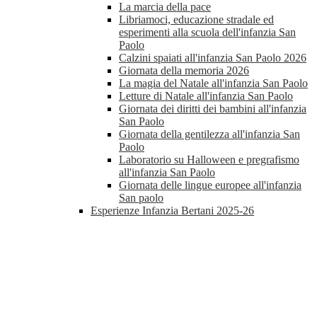
La marcia della pace
Libriamoci, educazione stradale ed
esperimenti alla scuola dell'infanzia San
Paolo
Calzini spaiati all'infanzia San Paolo 2026
Giornata della memoria 2026
La magia del Natale all'infanzia San Paolo
Letture di Natale all'infanzia San Paolo
Giornata dei diritti dei bambini all'infanzia
San Paolo
Giornata della gentilezza all'infanzia San
Paolo
Laboratorio su Halloween e pregrafismo
all'infanzia San Paolo
Giornata delle lingue europee all'infanzia
San paolo
Esperienze Infanzia Bertani 2025-26