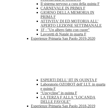
Il sistema nervoso a cura della quinta F
CARNEVALE IN PRIMA F
GIORNO DELLA MEMORIA IN
PRIMA F
ATTIVITA' DI ED MOTORIA ALL'
APERTO LEZIONE SETTIMANALE
1F : "Un albero fatto con cuore"
Lavoretti di Natale in quarta F
Esperienze Primaria San Paolo 2019-2020
ESPERTI DELL' IIT IN QUINTA F
Laboratorio OZOBOT dell' I.I.T. in quarta
e quinta F
“Upcycling” in quinta F
LA TERZA F ALLA "LOCANDA
DELLE FAVOLE"
Esperienze Primaria San Paolo 2018-2019