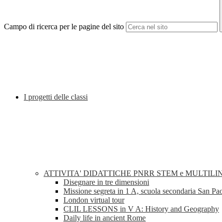
Campo di ricerca per le pagine del sito
I progetti delle classi
ATTIVITA' DIDATTICHE PNRR STEM e MULTILI
Disegnare in tre dimensioni
Missione segreta in 1 A, scuola secondaria San Pa
London virtual tour
CLIL LESSONS in V A: History and Geography
Daily life in ancient Rome