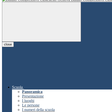
close
Scuola
Panoramica
Presentazione
I luoghi
Le persone
I numeri della scuola