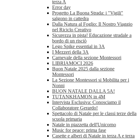
terza A
Error day
Progetto La Buona Strada: i "Vigili"
salgono in cattedra
Dalla Natura al Foglio: Il Nostro Viaggio
nel Riciclo Creativo
Sicurezza in pista! Educazione stradale a
bordo di un risciò
Lego Spike essential in 3A
I Mezzeri della 3A
Carnevale della sezione Montessori
LIBRIAMOCI 2026
Buon Natale 2025 dalla sezione
Montessori
La Sezione Montessori si Mobilita per i
Nonni
BUON NATALE DALLA 5A!
TUTANKHAMON in 4M
Intervista Esclusiva: Conosciamo il
Collaboratore Gerardo!
Spettacolo di Natale per le classi terze della
scuola primaria
Natale in piazzetta dell'Unicorno
Music for peace: prima fase
Casette e alberi di Natale in terza A e terza