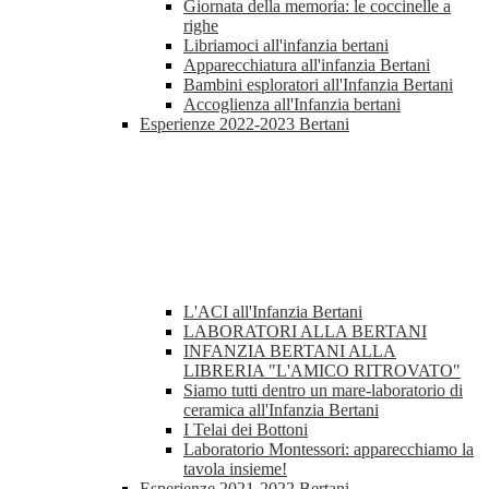
Giornata della memoria: le coccinelle a
righe
Libriamoci all'infanzia bertani
Apparecchiatura all'infanzia Bertani
Bambini esploratori all'Infanzia Bertani
Accoglienza all'Infanzia bertani
Esperienze 2022-2023 Bertani
L'ACI all'Infanzia Bertani
LABORATORI ALLA BERTANI
INFANZIA BERTANI ALLA
LIBRERIA "L'AMICO RITROVATO"
Siamo tutti dentro un mare-laboratorio di
ceramica all'Infanzia Bertani
I Telai dei Bottoni
Laboratorio Montessori: apparecchiamo la
tavola insieme!
Esperienze 2021-2022 Bertani