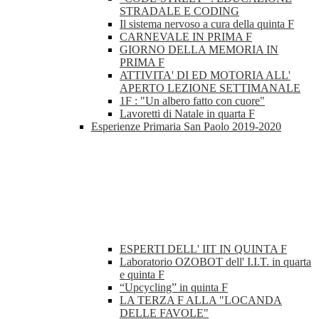
STRADALE E CODING
Il sistema nervoso a cura della quinta F
CARNEVALE IN PRIMA F
GIORNO DELLA MEMORIA IN
PRIMA F
ATTIVITA' DI ED MOTORIA ALL'
APERTO LEZIONE SETTIMANALE
1F : "Un albero fatto con cuore"
Lavoretti di Natale in quarta F
Esperienze Primaria San Paolo 2019-2020
ESPERTI DELL' IIT IN QUINTA F
Laboratorio OZOBOT dell' I.I.T. in quarta
e quinta F
“Upcycling” in quinta F
LA TERZA F ALLA "LOCANDA
DELLE FAVOLE"