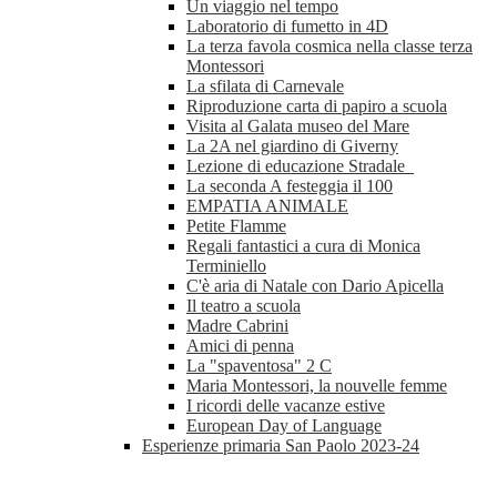
Un viaggio nel tempo
Laboratorio di fumetto in 4D
La terza favola cosmica nella classe terza
Montessori
La sfilata di Carnevale
Riproduzione carta di papiro a scuola
Visita al Galata museo del Mare
La 2A nel giardino di Giverny
Lezione di educazione Stradale
La seconda A festeggia il 100
EMPATIA ANIMALE
Petite Flamme
Regali fantastici a cura di Monica
Terminiello
C'è aria di Natale con Dario Apicella
Il teatro a scuola
Madre Cabrini
Amici di penna
La "spaventosa" 2 C
Maria Montessori, la nouvelle femme
I ricordi delle vacanze estive
European Day of Language
Esperienze primaria San Paolo 2023-24