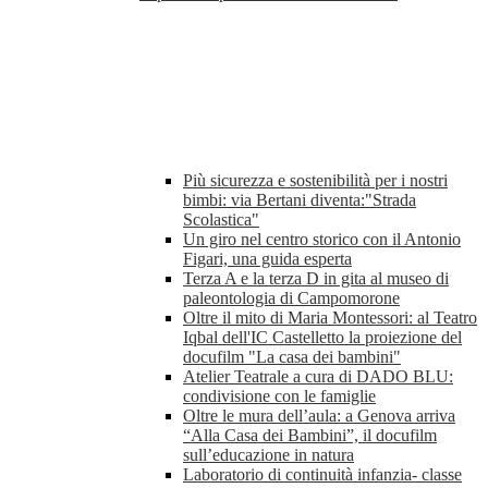
Più sicurezza e sostenibilità per i nostri
bimbi: via Bertani diventa:"Strada
Scolastica"
Un giro nel centro storico con il Antonio
Figari, una guida esperta
Terza A e la terza D in gita al museo di
paleontologia di Campomorone
Oltre il mito di Maria Montessori: al Teatro
Iqbal dell'IC Castelletto la proiezione del
docufilm "La casa dei bambini"
Atelier Teatrale a cura di DADO BLU:
condivisione con le famiglie
Oltre le mura dell’aula: a Genova arriva
“Alla Casa dei Bambini”, il docufilm
sull’educazione in natura
Laboratorio di continuità infanzia- classe