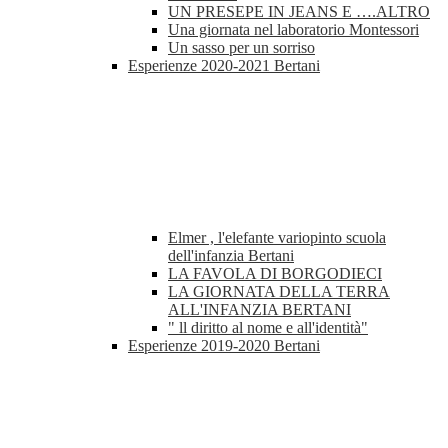
UN PRESEPE IN JEANS E ….ALTRO
Una giornata nel laboratorio Montessori
Un sasso per un sorriso
Esperienze 2020-2021 Bertani
Elmer , l'elefante variopinto scuola
dell'infanzia Bertani
LA FAVOLA DI BORGODIECI
LA GIORNATA DELLA TERRA
ALL'INFANZIA BERTANI
" ll diritto al nome e all'identità"
Esperienze 2019-2020 Bertani