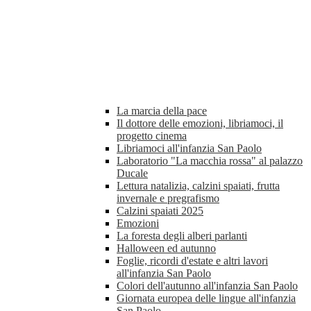
La marcia della pace
Il dottore delle emozioni, libriamoci, il
progetto cinema
Libriamoci all'infanzia San Paolo
Laboratorio "La macchia rossa" al palazzo
Ducale
Lettura natalizia, calzini spaiati, frutta
invernale e pregrafismo
Calzini spaiati 2025
Emozioni
La foresta degli alberi parlanti
Halloween ed autunno
Foglie, ricordi d'estate e altri lavori
all'infanzia San Paolo
Colori dell'autunno all'infanzia San Paolo
Giornata europea delle lingue all'infanzia
San Paolo