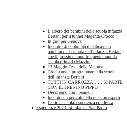
L’albero dei bambini della scuola infanzia
Bertani per il tunnel Magenta-Crocco
In giro per Genova
Incontro di continuità didattica per i
bambini della scuola dell’infanzia Bertani,
che il prossimo anno frequenteranno la
scuola primaria Mazzini
13 Maggio Festa della Mamma
Giochiamo a programmare alla scuola
dell’infanzia Bertani
TUTTI IN CARROZZA…… SI PARTE
CON IL TRENINO PIPPO
Decoriamo con i pannelli
Incontri sui pericoli della rete con esperti
L'orto a scuola: esperienza condivisa
Esperienze 2023-24 Infanzia San Paolo