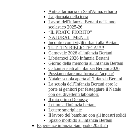
Antica farmacia di Sant'Anna: erbario
La giornata della terra
Lavori dell'infanzia Bertani nell'anno
scolastico 2025-26
“IL PRATO FIORITO”
NATURAL- MENTE
Incontro con i vigili urbani alla Bertani
TUTTI IN BIBLIOTECA!!!!!
Carnevale 2026 all'infanzia Bertani
Libriamoci 2026 Infanzia Bertani
Giorno della memoria all'infanzia Bertani
Calzini spaiati all'infanzia Bertani 2026
Possiamo dare una forma all’acqua?
Natale: scuola aperta all’Infanzia Bertani
La scuola dell’Infanzia Bertani apre le
porte ai genitori per festeggiare il Natale
con dei divertenti laboratori:
Il mio primo Debussy
Letture all'infanzia bertani
Lettere smerigliate
Il lavoro del bambino con gli incastri solidi
Spazio morbido all'infanzia Bertani
Esperienze infanzia San paolo 2024-25