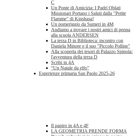
C
Un Ponte di Amicizia: I Padri Oblati
Missionari Portano i Saluti dalla "Petite
Flamme" di Kinshasa!
Un pomeriggio da Sumeri in 4M
Andiamo a trovare i nostri amici di penna
alla scuola ANDERSEN
La terza D in Biblioteca: incontro con
Daniela Minore e il suo "Piccolo Polline"
Alla scoperta dei tesori di Palazzo Spinola:
l'avventura della terza D
Scribi in 4A
“Un Natale da elfo”
Esperienze primaria San Paolo 2025-26
Il papiro in 4A e 4F
LA GEOMETRIA PRENDE FORMA