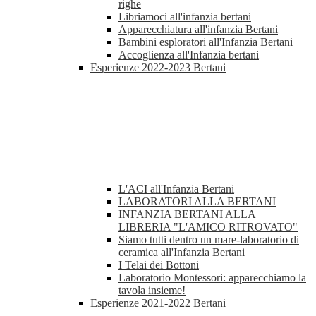
righe
Libriamoci all'infanzia bertani
Apparecchiatura all'infanzia Bertani
Bambini esploratori all'Infanzia Bertani
Accoglienza all'Infanzia bertani
Esperienze 2022-2023 Bertani
L'ACI all'Infanzia Bertani
LABORATORI ALLA BERTANI
INFANZIA BERTANI ALLA
LIBRERIA "L'AMICO RITROVATO"
Siamo tutti dentro un mare-laboratorio di
ceramica all'Infanzia Bertani
I Telai dei Bottoni
Laboratorio Montessori: apparecchiamo la
tavola insieme!
Esperienze 2021-2022 Bertani