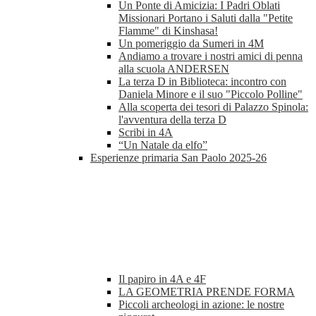
Un Ponte di Amicizia: I Padri Oblati
Missionari Portano i Saluti dalla "Petite
Flamme" di Kinshasa!
Un pomeriggio da Sumeri in 4M
Andiamo a trovare i nostri amici di penna
alla scuola ANDERSEN
La terza D in Biblioteca: incontro con
Daniela Minore e il suo "Piccolo Polline"
Alla scoperta dei tesori di Palazzo Spinola:
l'avventura della terza D
Scribi in 4A
“Un Natale da elfo”
Esperienze primaria San Paolo 2025-26
Il papiro in 4A e 4F
LA GEOMETRIA PRENDE FORMA
Piccoli archeologi in azione: le nostre