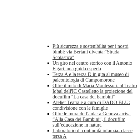
Più sicurezza e sostenibilità per i nostri
bimbi: via Bertani diventa:"Strada
Scolastica"
Un giro nel centro storico con il Antonio
Figari, una guida esperta
Terza A e la terza D in gita al museo di
paleontologia di Campomorone
Oltre il mito di Maria Montessori: al Teatro
Iqbal dell'IC Castelletto la proiezione del
docufilm "La casa dei bambini"
Atelier Teatrale a cura di DADO BLU:
condivisione con le famiglie
Oltre le mura dell’aula: a Genova arriva
“Alla Casa dei Bambini”, il docufilm
sull’educazione in natura
Laboratorio di continuità infanzia- classe
terza A