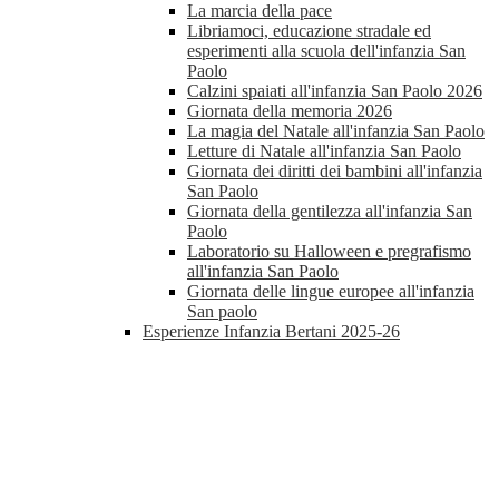
La marcia della pace
Libriamoci, educazione stradale ed
esperimenti alla scuola dell'infanzia San
Paolo
Calzini spaiati all'infanzia San Paolo 2026
Giornata della memoria 2026
La magia del Natale all'infanzia San Paolo
Letture di Natale all'infanzia San Paolo
Giornata dei diritti dei bambini all'infanzia
San Paolo
Giornata della gentilezza all'infanzia San
Paolo
Laboratorio su Halloween e pregrafismo
all'infanzia San Paolo
Giornata delle lingue europee all'infanzia
San paolo
Esperienze Infanzia Bertani 2025-26