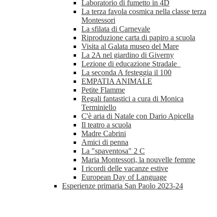
Laboratorio di fumetto in 4D
La terza favola cosmica nella classe terza
Montessori
La sfilata di Carnevale
Riproduzione carta di papiro a scuola
Visita al Galata museo del Mare
La 2A nel giardino di Giverny
Lezione di educazione Stradale
La seconda A festeggia il 100
EMPATIA ANIMALE
Petite Flamme
Regali fantastici a cura di Monica
Terminiello
C'è aria di Natale con Dario Apicella
Il teatro a scuola
Madre Cabrini
Amici di penna
La "spaventosa" 2 C
Maria Montessori, la nouvelle femme
I ricordi delle vacanze estive
European Day of Language
Esperienze primaria San Paolo 2023-24