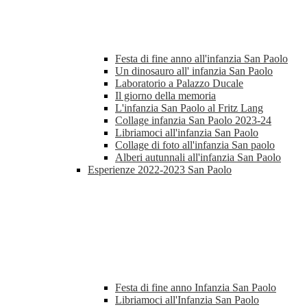
Festa di fine anno all'infanzia San Paolo
Un dinosauro all' infanzia San Paolo
Laboratorio a Palazzo Ducale
Il giorno della memoria
L'infanzia San Paolo al Fritz Lang
Collage infanzia San Paolo 2023-24
Libriamoci all'infanzia San Paolo
Collage di foto all'infanzia San paolo
Alberi autunnali all'infanzia San Paolo
Esperienze 2022-2023 San Paolo
Festa di fine anno Infanzia San Paolo
Libriamoci all'Infanzia San Paolo