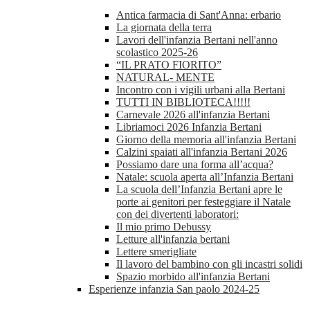
Antica farmacia di Sant'Anna: erbario
La giornata della terra
Lavori dell'infanzia Bertani nell'anno
scolastico 2025-26
“IL PRATO FIORITO”
NATURAL- MENTE
Incontro con i vigili urbani alla Bertani
TUTTI IN BIBLIOTECA!!!!!
Carnevale 2026 all'infanzia Bertani
Libriamoci 2026 Infanzia Bertani
Giorno della memoria all'infanzia Bertani
Calzini spaiati all'infanzia Bertani 2026
Possiamo dare una forma all’acqua?
Natale: scuola aperta all’Infanzia Bertani
La scuola dell’Infanzia Bertani apre le
porte ai genitori per festeggiare il Natale
con dei divertenti laboratori:
Il mio primo Debussy
Letture all'infanzia bertani
Lettere smerigliate
Il lavoro del bambino con gli incastri solidi
Spazio morbido all'infanzia Bertani
Esperienze infanzia San paolo 2024-25