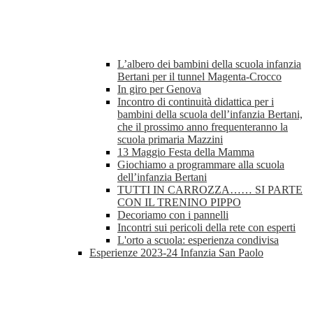
L’albero dei bambini della scuola infanzia
Bertani per il tunnel Magenta-Crocco
In giro per Genova
Incontro di continuità didattica per i
bambini della scuola dell’infanzia Bertani,
che il prossimo anno frequenteranno la
scuola primaria Mazzini
13 Maggio Festa della Mamma
Giochiamo a programmare alla scuola
dell’infanzia Bertani
TUTTI IN CARROZZA…… SI PARTE
CON IL TRENINO PIPPO
Decoriamo con i pannelli
Incontri sui pericoli della rete con esperti
L'orto a scuola: esperienza condivisa
Esperienze 2023-24 Infanzia San Paolo