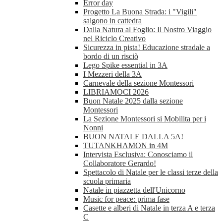
Error day
Progetto La Buona Strada: i "Vigili"
salgono in cattedra
Dalla Natura al Foglio: Il Nostro Viaggio
nel Riciclo Creativo
Sicurezza in pista! Educazione stradale a
bordo di un risciò
Lego Spike essential in 3A
I Mezzeri della 3A
Carnevale della sezione Montessori
LIBRIAMOCI 2026
Buon Natale 2025 dalla sezione
Montessori
La Sezione Montessori si Mobilita per i
Nonni
BUON NATALE DALLA 5A!
TUTANKHAMON in 4M
Intervista Esclusiva: Conosciamo il
Collaboratore Gerardo!
Spettacolo di Natale per le classi terze della
scuola primaria
Natale in piazzetta dell'Unicorno
Music for peace: prima fase
Casette e alberi di Natale in terza A e terza
C