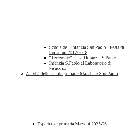
Scuola dell’Infanzia San Paolo - Festa di
fine anno 2017/2018
"Terremoto" ..... all'Infanzia S.Paolo
Infanzia S.Paolo al Laboratorio di
Picasso...
Attività delle scuole primarie Mazzini e San Paolo
Esperienze primaria Mazzini 2025-26