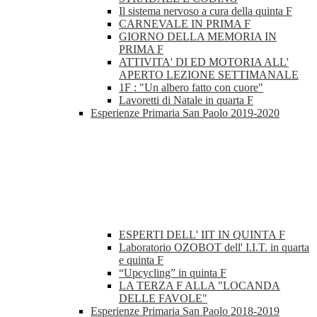
Il sistema nervoso a cura della quinta F
CARNEVALE IN PRIMA F
GIORNO DELLA MEMORIA IN
PRIMA F
ATTIVITA' DI ED MOTORIA ALL'
APERTO LEZIONE SETTIMANALE
1F : "Un albero fatto con cuore"
Lavoretti di Natale in quarta F
Esperienze Primaria San Paolo 2019-2020
ESPERTI DELL' IIT IN QUINTA F
Laboratorio OZOBOT dell' I.I.T. in quarta
e quinta F
“Upcycling” in quinta F
LA TERZA F ALLA "LOCANDA
DELLE FAVOLE"
Esperienze Primaria San Paolo 2018-2019