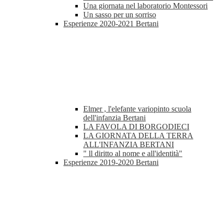
Una giornata nel laboratorio Montessori
Un sasso per un sorriso
Esperienze 2020-2021 Bertani
Elmer , l'elefante variopinto scuola
dell'infanzia Bertani
LA FAVOLA DI BORGODIECI
LA GIORNATA DELLA TERRA
ALL'INFANZIA BERTANI
" ll diritto al nome e all'identità"
Esperienze 2019-2020 Bertani