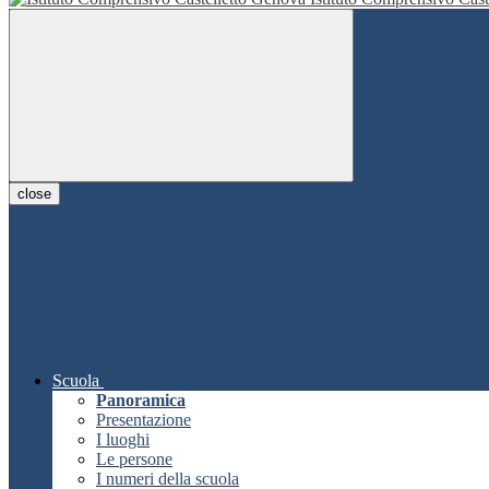
close
Scuola
Panoramica
Presentazione
I luoghi
Le persone
I numeri della scuola