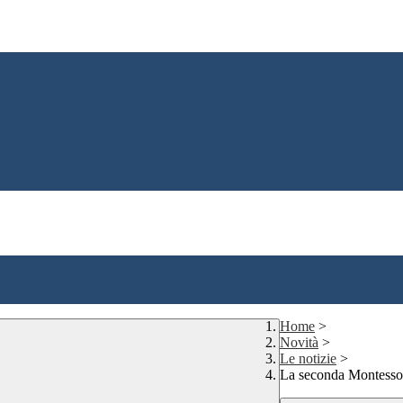
Home
>
Novità
>
Le notizie
>
La seconda Montessori