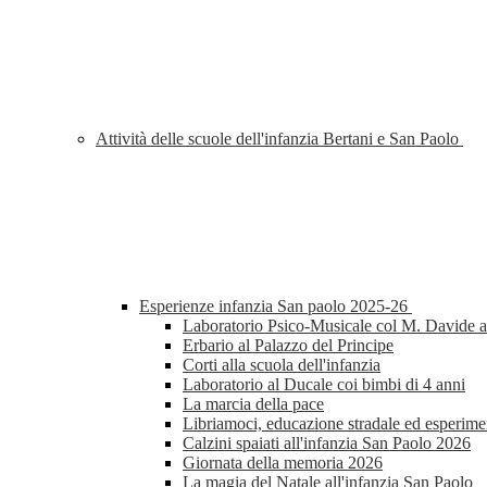
Attività delle scuole dell'infanzia Bertani e San Paolo
Esperienze infanzia San paolo 2025-26
Laboratorio Psico-Musicale col M. Davide al
Erbario al Palazzo del Principe
Corti alla scuola dell'infanzia
Laboratorio al Ducale coi bimbi di 4 anni
La marcia della pace
Libriamoci, educazione stradale ed esperimen
Calzini spaiati all'infanzia San Paolo 2026
Giornata della memoria 2026
La magia del Natale all'infanzia San Paolo