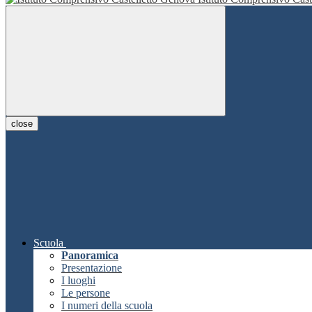
close
Scuola
Panoramica
Presentazione
I luoghi
Le persone
I numeri della scuola