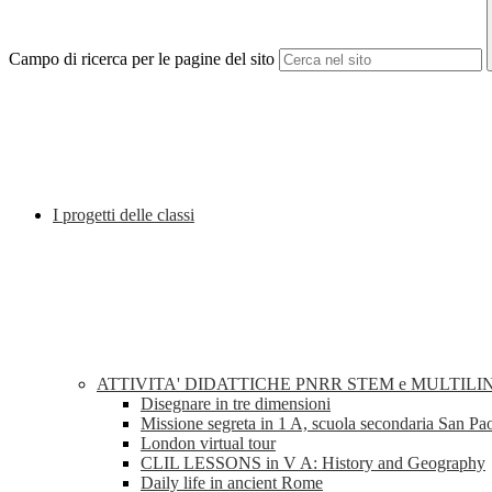
Campo di ricerca per le pagine del sito
I progetti delle classi
ATTIVITA' DIDATTICHE PNRR STEM e MULTILI
Disegnare in tre dimensioni
Missione segreta in 1 A, scuola secondaria San Pa
London virtual tour
CLIL LESSONS in V A: History and Geography
Daily life in ancient Rome