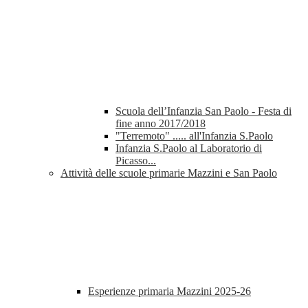
Scuola dell’Infanzia San Paolo - Festa di
fine anno 2017/2018
"Terremoto" ..... all'Infanzia S.Paolo
Infanzia S.Paolo al Laboratorio di
Picasso...
Attività delle scuole primarie Mazzini e San Paolo
Esperienze primaria Mazzini 2025-26