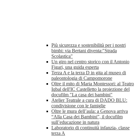
Più sicurezza e sostenibilità per i nostri
bimbi: via Bertani diventa:"Strada
Scolastica"
Un giro nel centro storico con il Antonio
Figari, una guida esperta
Terza A e la terza D in gita al museo di
paleontologia di Campomorone
Oltre il mito di Maria Montessori: al Teatro
Iqbal dell'IC Castelletto la proiezione del
docufilm "La casa dei bambini"
Atelier Teatrale a cura di DADO BLU:
condivisione con le famiglie
Oltre le mura dell’aula: a Genova arriva
“Alla Casa dei Bambini”, il docufilm
sull’educazione in natura
Laboratorio di continuità infanzia- classe
terza A