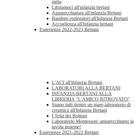
righe
Libriamoci all'infanzia bertani
Apparecchiatura all'infanzia Bertani
Bambini esploratori all'Infanzia Bertani
Accoglienza all'Infanzia bertani
Esperienze 2022-2023 Bertani
L'ACI all'Infanzia Bertani
LABORATORI ALLA BERTANI
INFANZIA BERTANI ALLA
LIBRERIA "L'AMICO RITROVATO"
Siamo tutti dentro un mare-laboratorio di
ceramica all'Infanzia Bertani
I Telai dei Bottoni
Laboratorio Montessori: apparecchiamo la
tavola insieme!
Esperienze 2021-2022 Bertani