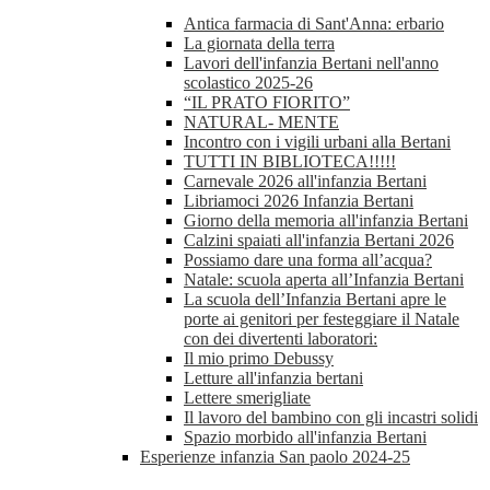
Antica farmacia di Sant'Anna: erbario
La giornata della terra
Lavori dell'infanzia Bertani nell'anno
scolastico 2025-26
“IL PRATO FIORITO”
NATURAL- MENTE
Incontro con i vigili urbani alla Bertani
TUTTI IN BIBLIOTECA!!!!!
Carnevale 2026 all'infanzia Bertani
Libriamoci 2026 Infanzia Bertani
Giorno della memoria all'infanzia Bertani
Calzini spaiati all'infanzia Bertani 2026
Possiamo dare una forma all’acqua?
Natale: scuola aperta all’Infanzia Bertani
La scuola dell’Infanzia Bertani apre le
porte ai genitori per festeggiare il Natale
con dei divertenti laboratori:
Il mio primo Debussy
Letture all'infanzia bertani
Lettere smerigliate
Il lavoro del bambino con gli incastri solidi
Spazio morbido all'infanzia Bertani
Esperienze infanzia San paolo 2024-25