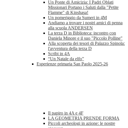
Un Ponte di Amicizia: I Padri Oblati
Missionari Portano i Saluti dalla "Petite
Flamme" di Kinshasa!
Un pomeriggio da Sumeri in 4M
Andiamo a trovare i nostri amici di penna
alla scuola ANDERSEN
La terza D in Biblioteca: incontro con
Daniela Minore e il suo "Piccolo Polline"
Alla scoperta dei tesori di Palazzo Spinola:
l'avventura della terza D
Scribi in 4A
“Un Natale da elfo”
Esperienze primaria San Paolo 2025-26
Il papiro in 4A e 4F
LA GEOMETRIA PRENDE FORMA
Piccoli archeologi in azione: le nostre