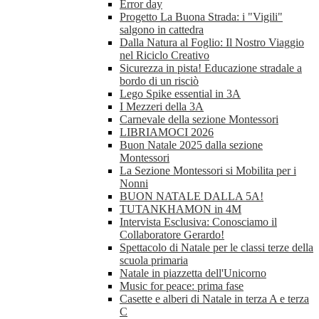
Error day
Progetto La Buona Strada: i "Vigili"
salgono in cattedra
Dalla Natura al Foglio: Il Nostro Viaggio
nel Riciclo Creativo
Sicurezza in pista! Educazione stradale a
bordo di un risciò
Lego Spike essential in 3A
I Mezzeri della 3A
Carnevale della sezione Montessori
LIBRIAMOCI 2026
Buon Natale 2025 dalla sezione
Montessori
La Sezione Montessori si Mobilita per i
Nonni
BUON NATALE DALLA 5A!
TUTANKHAMON in 4M
Intervista Esclusiva: Conosciamo il
Collaboratore Gerardo!
Spettacolo di Natale per le classi terze della
scuola primaria
Natale in piazzetta dell'Unicorno
Music for peace: prima fase
Casette e alberi di Natale in terza A e terza
C