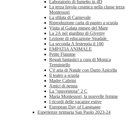
Laboratorio di fumetto in 4D
La terza favola cosmica nella classe terza
Montessori
La sfilata di Carnevale
Riproduzione carta di papiro a scuola
Visita al Galata museo del Mare
La 2A nel giardino di Giverny
Lezione di educazione Stradale
La seconda A festeggia il 100
EMPATIA ANIMALE
Petite Flamme
Regali fantastici a cura di Monica
Terminiello
C'è aria di Natale con Dario Apicella
Il teatro a scuola
Madre Cabrini
Amici di penna
La "spaventosa" 2 C
Maria Montessori, la nouvelle femme
I ricordi delle vacanze estive
European Day of Language
Esperienze primaria San Paolo 2023-24