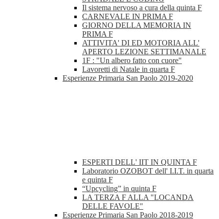
Il sistema nervoso a cura della quinta F
CARNEVALE IN PRIMA F
GIORNO DELLA MEMORIA IN
PRIMA F
ATTIVITA' DI ED MOTORIA ALL'
APERTO LEZIONE SETTIMANALE
1F : "Un albero fatto con cuore"
Lavoretti di Natale in quarta F
Esperienze Primaria San Paolo 2019-2020
ESPERTI DELL' IIT IN QUINTA F
Laboratorio OZOBOT dell' I.I.T. in quarta
e quinta F
“Upcycling” in quinta F
LA TERZA F ALLA "LOCANDA
DELLE FAVOLE"
Esperienze Primaria San Paolo 2018-2019