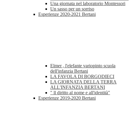
Una giornata nel laboratorio Montessori
Un sasso per un sorriso
Esperienze 2020-2021 Bertani
Elmer , l'elefante variopinto scuola
dell'infanzia Bertani
LA FAVOLA DI BORGODIECI
LA GIORNATA DELLA TERRA
ALL'INFANZIA BERTANI
" ll diritto al nome e all'identità"
Esperienze 2019-2020 Bertani