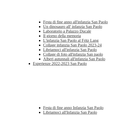
Festa di fine anno all'infanzia San Paolo
Un dinosauro all' infanzia San Paolo
Laboratorio a Palazzo Ducale
Il giorno della memoria
L'infanzia San Paolo al Fritz Lang
Collage infanzia San Paolo 2023-24
Libriamoci all'infanzia San Paolo
Collage di foto all'infanzia San paolo
Alberi autunnali all'infanzia San Paolo
Esperienze 2022-2023 San Paolo
Festa di fine anno Infanzia San Paolo
Libriamoci all'Infanzia San Paolo