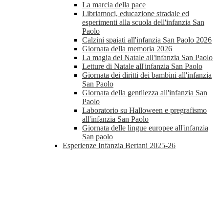
La marcia della pace
Libriamoci, educazione stradale ed
esperimenti alla scuola dell'infanzia San
Paolo
Calzini spaiati all'infanzia San Paolo 2026
Giornata della memoria 2026
La magia del Natale all'infanzia San Paolo
Letture di Natale all'infanzia San Paolo
Giornata dei diritti dei bambini all'infanzia
San Paolo
Giornata della gentilezza all'infanzia San
Paolo
Laboratorio su Halloween e pregrafismo
all'infanzia San Paolo
Giornata delle lingue europee all'infanzia
San paolo
Esperienze Infanzia Bertani 2025-26