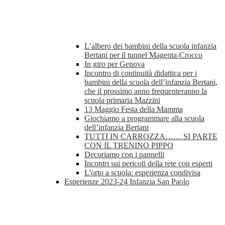
L’albero dei bambini della scuola infanzia
Bertani per il tunnel Magenta-Crocco
In giro per Genova
Incontro di continuità didattica per i
bambini della scuola dell’infanzia Bertani,
che il prossimo anno frequenteranno la
scuola primaria Mazzini
13 Maggio Festa della Mamma
Giochiamo a programmare alla scuola
dell’infanzia Bertani
TUTTI IN CARROZZA…… SI PARTE
CON IL TRENINO PIPPO
Decoriamo con i pannelli
Incontri sui pericoli della rete con esperti
L'orto a scuola: esperienza condivisa
Esperienze 2023-24 Infanzia San Paolo