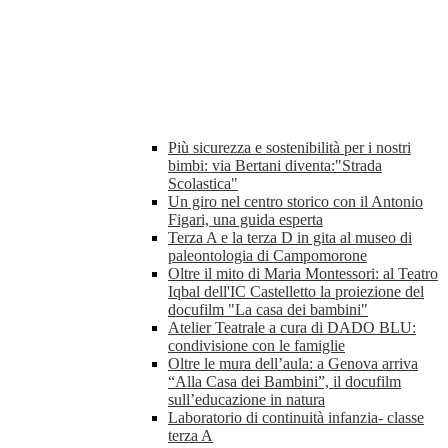
Più sicurezza e sostenibilità per i nostri
bimbi: via Bertani diventa:"Strada
Scolastica"
Un giro nel centro storico con il Antonio
Figari, una guida esperta
Terza A e la terza D in gita al museo di
paleontologia di Campomorone
Oltre il mito di Maria Montessori: al Teatro
Iqbal dell'IC Castelletto la proiezione del
docufilm "La casa dei bambini"
Atelier Teatrale a cura di DADO BLU:
condivisione con le famiglie
Oltre le mura dell’aula: a Genova arriva
“Alla Casa dei Bambini”, il docufilm
sull’educazione in natura
Laboratorio di continuità infanzia- classe
terza A