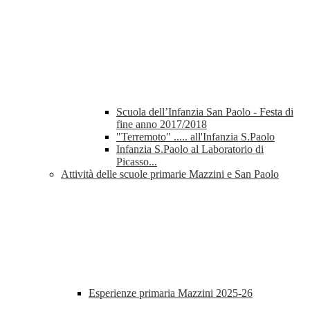
Scuola dell’Infanzia San Paolo - Festa di
fine anno 2017/2018
"Terremoto" ..... all'Infanzia S.Paolo
Infanzia S.Paolo al Laboratorio di
Picasso...
Attività delle scuole primarie Mazzini e San Paolo
Esperienze primaria Mazzini 2025-26