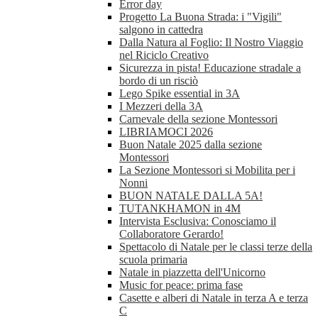
Error day
Progetto La Buona Strada: i "Vigili"
salgono in cattedra
Dalla Natura al Foglio: Il Nostro Viaggio
nel Riciclo Creativo
Sicurezza in pista! Educazione stradale a
bordo di un risciò
Lego Spike essential in 3A
I Mezzeri della 3A
Carnevale della sezione Montessori
LIBRIAMOCI 2026
Buon Natale 2025 dalla sezione
Montessori
La Sezione Montessori si Mobilita per i
Nonni
BUON NATALE DALLA 5A!
TUTANKHAMON in 4M
Intervista Esclusiva: Conosciamo il
Collaboratore Gerardo!
Spettacolo di Natale per le classi terze della
scuola primaria
Natale in piazzetta dell'Unicorno
Music for peace: prima fase
Casette e alberi di Natale in terza A e terza
C