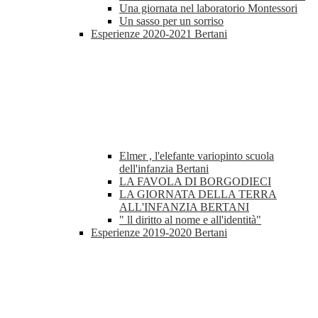
Una giornata nel laboratorio Montessori
Un sasso per un sorriso
Esperienze 2020-2021 Bertani
Elmer , l'elefante variopinto scuola
dell'infanzia Bertani
LA FAVOLA DI BORGODIECI
LA GIORNATA DELLA TERRA
ALL'INFANZIA BERTANI
" ll diritto al nome e all'identità"
Esperienze 2019-2020 Bertani