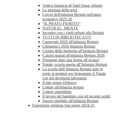
Antica farmacia di Sant'Anna: erbario
La giornata della terra
Lavori dell'infanzia Bertani nell'anno
scolastico 2025-26
“IL PRATO FIORITO”
NATURAL- MENTE
Incontro con i vigili urbani alla Bertani
TUTTI IN BIBLIOTECA!!!!!
Carnevale 2026 all'infanzia Bertani
Libriamoci 2026 Infanzia Bertani
Giorno della memoria all'infanzia Bertani
Calzini spaiati all'infanzia Bertani 2026
Possiamo dare una forma all’acqua?
Natale: scuola aperta all’Infanzia Bertani
La scuola dell’Infanzia Bertani apre le
porte ai genitori per festeggiare il Natale
con dei divertenti laboratori:
Il mio primo Debussy
Letture all'infanzia bertani
Lettere smerigliate
Il lavoro del bambino con gli incastri solidi
Spazio morbido all'infanzia Bertani
Esperienze infanzia San paolo 2024-25