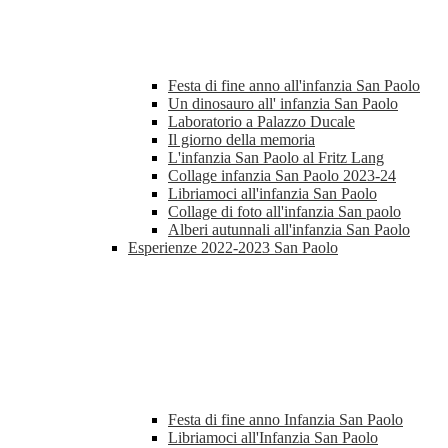
Festa di fine anno all'infanzia San Paolo
Un dinosauro all' infanzia San Paolo
Laboratorio a Palazzo Ducale
Il giorno della memoria
L'infanzia San Paolo al Fritz Lang
Collage infanzia San Paolo 2023-24
Libriamoci all'infanzia San Paolo
Collage di foto all'infanzia San paolo
Alberi autunnali all'infanzia San Paolo
Esperienze 2022-2023 San Paolo
Festa di fine anno Infanzia San Paolo
Libriamoci all'Infanzia San Paolo