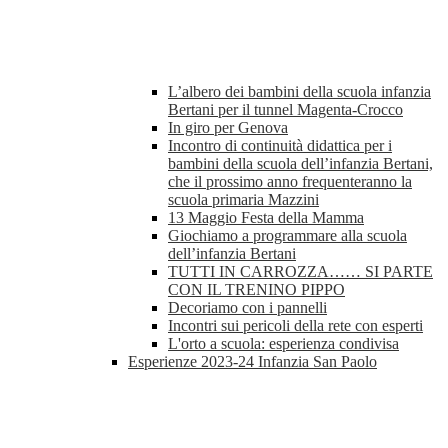
L’albero dei bambini della scuola infanzia
Bertani per il tunnel Magenta-Crocco
In giro per Genova
Incontro di continuità didattica per i
bambini della scuola dell’infanzia Bertani,
che il prossimo anno frequenteranno la
scuola primaria Mazzini
13 Maggio Festa della Mamma
Giochiamo a programmare alla scuola
dell’infanzia Bertani
TUTTI IN CARROZZA…… SI PARTE
CON IL TRENINO PIPPO
Decoriamo con i pannelli
Incontri sui pericoli della rete con esperti
L'orto a scuola: esperienza condivisa
Esperienze 2023-24 Infanzia San Paolo