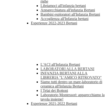
righe
Libriamoci all'infanzia bertani
Apparecchiatura all'infanzia Bertani
Bambini esploratori all'Infanzia Bertani
Accoglienza all'Infanzia bertani
Esperienze 2022-2023 Bertani
L'ACI all'Infanzia Bertani
LABORATORI ALLA BERTANI
INFANZIA BERTANI ALLA
LIBRERIA "L'AMICO RITROVATO"
Siamo tutti dentro un mare-laboratorio di
ceramica all'Infanzia Bertani
I Telai dei Bottoni
Laboratorio Montessori: apparecchiamo la
tavola insieme!
Esperienze 2021-2022 Bertani