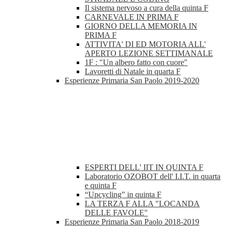
Il sistema nervoso a cura della quinta F
CARNEVALE IN PRIMA F
GIORNO DELLA MEMORIA IN
PRIMA F
ATTIVITA' DI ED MOTORIA ALL'
APERTO LEZIONE SETTIMANALE
1F : "Un albero fatto con cuore"
Lavoretti di Natale in quarta F
Esperienze Primaria San Paolo 2019-2020
ESPERTI DELL' IIT IN QUINTA F
Laboratorio OZOBOT dell' I.I.T. in quarta
e quinta F
“Upcycling” in quinta F
LA TERZA F ALLA "LOCANDA
DELLE FAVOLE"
Esperienze Primaria San Paolo 2018-2019