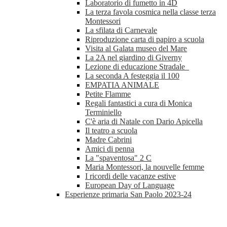
Laboratorio di fumetto in 4D
La terza favola cosmica nella classe terza
Montessori
La sfilata di Carnevale
Riproduzione carta di papiro a scuola
Visita al Galata museo del Mare
La 2A nel giardino di Giverny
Lezione di educazione Stradale
La seconda A festeggia il 100
EMPATIA ANIMALE
Petite Flamme
Regali fantastici a cura di Monica
Terminiello
C'è aria di Natale con Dario Apicella
Il teatro a scuola
Madre Cabrini
Amici di penna
La "spaventosa" 2 C
Maria Montessori, la nouvelle femme
I ricordi delle vacanze estive
European Day of Language
Esperienze primaria San Paolo 2023-24