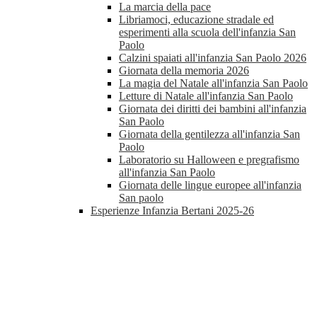
La marcia della pace
Libriamoci, educazione stradale ed
esperimenti alla scuola dell'infanzia San
Paolo
Calzini spaiati all'infanzia San Paolo 2026
Giornata della memoria 2026
La magia del Natale all'infanzia San Paolo
Letture di Natale all'infanzia San Paolo
Giornata dei diritti dei bambini all'infanzia
San Paolo
Giornata della gentilezza all'infanzia San
Paolo
Laboratorio su Halloween e pregrafismo
all'infanzia San Paolo
Giornata delle lingue europee all'infanzia
San paolo
Esperienze Infanzia Bertani 2025-26