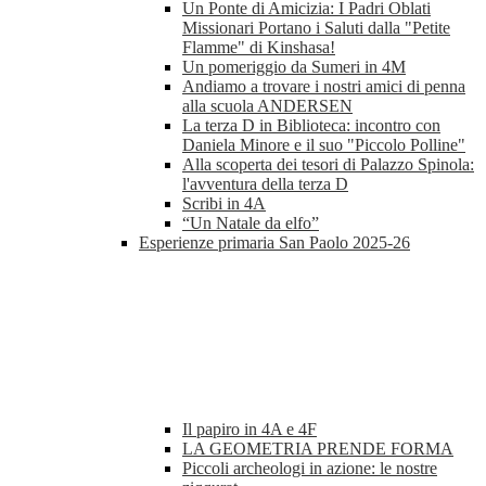
Un Ponte di Amicizia: I Padri Oblati
Missionari Portano i Saluti dalla "Petite
Flamme" di Kinshasa!
Un pomeriggio da Sumeri in 4M
Andiamo a trovare i nostri amici di penna
alla scuola ANDERSEN
La terza D in Biblioteca: incontro con
Daniela Minore e il suo "Piccolo Polline"
Alla scoperta dei tesori di Palazzo Spinola:
l'avventura della terza D
Scribi in 4A
“Un Natale da elfo”
Esperienze primaria San Paolo 2025-26
Il papiro in 4A e 4F
LA GEOMETRIA PRENDE FORMA
Piccoli archeologi in azione: le nostre