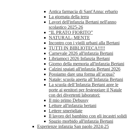
Antica farmacia di Sant'Anna: erbario
La giornata della terra
Lavori dell'infanzia Bertani nell'anno
scolastico 2025-26
“IL PRATO FIORITO”
NATURAL- MENTE
Incontro con i vigili urbani alla Bertani
TUTTI IN BIBLIOTECA!!!!!
Carnevale 2026 all'infanzia Bertani
Libriamoci 2026 Infanzia Bertani
Giorno della memoria all'infanzia Bertani
Calzini spaiati all'infanzia Bertani 2026
Possiamo dare una forma all’acqua?
Natale: scuola aperta all’Infanzia Bertani
La scuola dell’Infanzia Bertani apre le
porte ai genitori per festeggiare il Natale
con dei divertenti laboratori:
Il mio primo Debussy
Letture all'infanzia bertani
Lettere smerigliate
Il lavoro del bambino con gli incastri solidi
Spazio morbido all'infanzia Bertani
Esperienze infanzia San paolo 2024-25