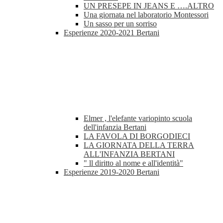
UN PRESEPE IN JEANS E ….ALTRO
Una giornata nel laboratorio Montessori
Un sasso per un sorriso
Esperienze 2020-2021 Bertani
Elmer , l'elefante variopinto scuola
dell'infanzia Bertani
LA FAVOLA DI BORGODIECI
LA GIORNATA DELLA TERRA
ALL'INFANZIA BERTANI
" ll diritto al nome e all'identità"
Esperienze 2019-2020 Bertani