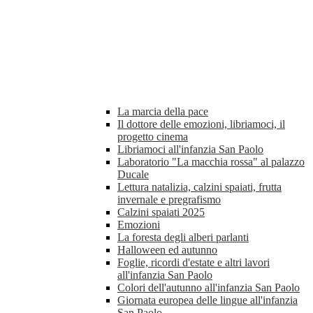
La marcia della pace
Il dottore delle emozioni, libriamoci, il
progetto cinema
Libriamoci all'infanzia San Paolo
Laboratorio "La macchia rossa" al palazzo
Ducale
Lettura natalizia, calzini spaiati, frutta
invernale e pregrafismo
Calzini spaiati 2025
Emozioni
La foresta degli alberi parlanti
Halloween ed autunno
Foglie, ricordi d'estate e altri lavori
all'infanzia San Paolo
Colori dell'autunno all'infanzia San Paolo
Giornata europea delle lingue all'infanzia
San Paolo