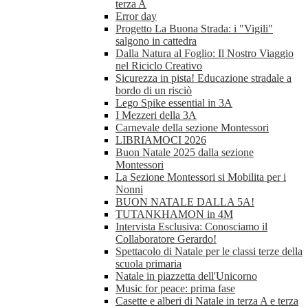
terza A
Error day
Progetto La Buona Strada: i "Vigili"
salgono in cattedra
Dalla Natura al Foglio: Il Nostro Viaggio
nel Riciclo Creativo
Sicurezza in pista! Educazione stradale a
bordo di un risciò
Lego Spike essential in 3A
I Mezzeri della 3A
Carnevale della sezione Montessori
LIBRIAMOCI 2026
Buon Natale 2025 dalla sezione
Montessori
La Sezione Montessori si Mobilita per i
Nonni
BUON NATALE DALLA 5A!
TUTANKHAMON in 4M
Intervista Esclusiva: Conosciamo il
Collaboratore Gerardo!
Spettacolo di Natale per le classi terze della
scuola primaria
Natale in piazzetta dell'Unicorno
Music for peace: prima fase
Casette e alberi di Natale in terza A e terza