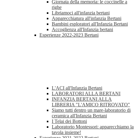
Giornata della memoria: le coccinelle a
righe
Libriamoci all'infanzia bertani
Apparecchiatura all'infanzia Bertani
Bambini esploratori all'Infanzia Bertani
Accoglienza all'Infanzia bertani
Esperienze 2022-2023 Bertani
L'ACI all'Infanzia Bertani
LABORATORI ALLA BERTANI
INFANZIA BERTANI ALLA
LIBRERIA "L'AMICO RITROVATO"
Siamo tutti dentro un mare-laboratorio di
ceramica all'Infanzia Bertani
I Telai dei Bottoni
Laboratorio Montessori: apparecchiamo la
tavola insieme!
Esperienze 2021-2022 Bertani