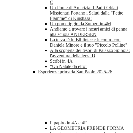
C
Un Ponte di Amicizia: I Padri Oblati
Missionari Portano i Saluti dalla "Petite
Flamme" di Kinshasa!
Un pomeriggio da Sumeri in 4M
Andiamo a trovare i nostri amici di penna
alla scuola ANDERSEN
La terza D in Biblioteca: incontro con
Daniela Minore e il suo "Piccolo Polline"
Alla scoperta dei tesori di Palazzo Spinola:
l'avventura della terza D
Scribi in 4A
“Un Natale da elfo”
Esperienze primaria San Paolo 2025-26
Il papiro in 4A e 4F
LA GEOMETRIA PRENDE FORMA