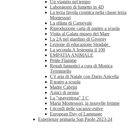
Un viaggio nel tempo
Laboratorio di fumetto in 4D
La terza favola cosmica nella classe terza
Montessori
La sfilata di Carnevale
Riproduzione carta di papiro a scuola
Visita al Galata museo del Mare
La 2A nel giardino di Giverny
Lezione di educazione Stradale
La seconda A festeggia il 100
EMPATIA ANIMALE
Petite Flamme
Regali fantastici a cura di Monica
Terminiello
C'è aria di Natale con Dario Apicella
Il teatro a scuola
Madre Cabrini
Amici di penna
La "spaventosa" 2 C
Maria Montessori, la nouvelle femme
I ricordi delle vacanze estive
European Day of Language
Esperienze primaria San Paolo 2023-24