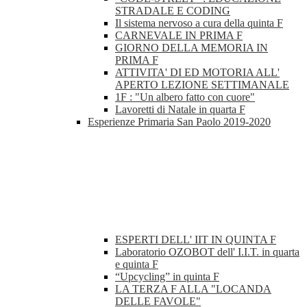
STRADALE E CODING
Il sistema nervoso a cura della quinta F
CARNEVALE IN PRIMA F
GIORNO DELLA MEMORIA IN
PRIMA F
ATTIVITA' DI ED MOTORIA ALL'
APERTO LEZIONE SETTIMANALE
1F : "Un albero fatto con cuore"
Lavoretti di Natale in quarta F
Esperienze Primaria San Paolo 2019-2020
ESPERTI DELL' IIT IN QUINTA F
Laboratorio OZOBOT dell' I.I.T. in quarta
e quinta F
“Upcycling” in quinta F
LA TERZA F ALLA "LOCANDA
DELLE FAVOLE"