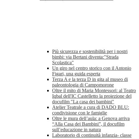
Più sicurezza e sostenibilità per i nostri
bimbi: via Bertani diventa:"Strada
Scolastica"
Un giro nel centro storico con il Antonio
Figari, una guida esperta
Terza A e la terza D in gita al museo di
paleontologia di Campomorone
Oltre il mito di Maria Montessori: al Teatro
Iqbal dell'IC Castelletto la proiezione del
docufilm "La casa dei bambini"
Atelier Teatrale a cura di DADO BLU:
condivisione con le famiglie
Oltre le mura dell’aula: a Genova arriva
“Alla Casa dei Bambini”, il docufilm
sull’educazione in natura
Laboratorio di continuità infanzia- classe