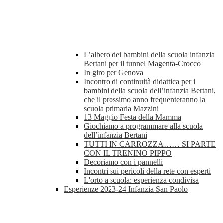
L’albero dei bambini della scuola infanzia
Bertani per il tunnel Magenta-Crocco
In giro per Genova
Incontro di continuità didattica per i
bambini della scuola dell’infanzia Bertani,
che il prossimo anno frequenteranno la
scuola primaria Mazzini
13 Maggio Festa della Mamma
Giochiamo a programmare alla scuola
dell’infanzia Bertani
TUTTI IN CARROZZA…… SI PARTE
CON IL TRENINO PIPPO
Decoriamo con i pannelli
Incontri sui pericoli della rete con esperti
L'orto a scuola: esperienza condivisa
Esperienze 2023-24 Infanzia San Paolo