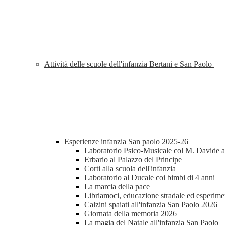
Attività delle scuole dell'infanzia Bertani e San Paolo
Esperienze infanzia San paolo 2025-26
Laboratorio Psico-Musicale col M. Davide al
Erbario al Palazzo del Principe
Corti alla scuola dell'infanzia
Laboratorio al Ducale coi bimbi di 4 anni
La marcia della pace
Libriamoci, educazione stradale ed esperimen
Calzini spaiati all'infanzia San Paolo 2026
Giornata della memoria 2026
La magia del Natale all'infanzia San Paolo