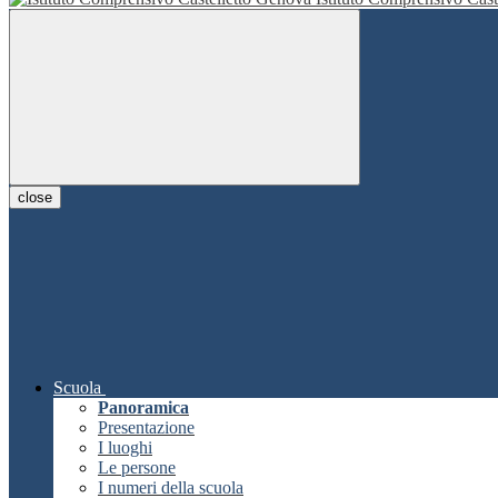
close
Scuola
Panoramica
Presentazione
I luoghi
Le persone
I numeri della scuola