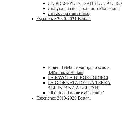
UN PRESEPE IN JEANS E ….ALTRO
Una giornata nel laboratorio Montessori
Un sasso per un sorriso
Esperienze 2020-2021 Bertani
Elmer , l'elefante variopinto scuola
dell'infanzia Bertani
LA FAVOLA DI BORGODIECI
LA GIORNATA DELLA TERRA
ALL'INFANZIA BERTANI
" ll diritto al nome e all'identità"
Esperienze 2019-2020 Bertani