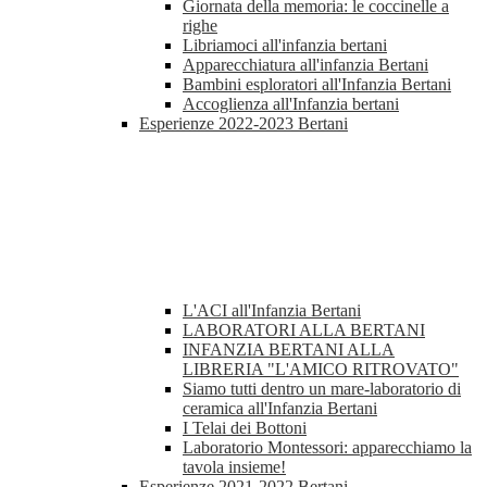
Giornata della memoria: le coccinelle a
righe
Libriamoci all'infanzia bertani
Apparecchiatura all'infanzia Bertani
Bambini esploratori all'Infanzia Bertani
Accoglienza all'Infanzia bertani
Esperienze 2022-2023 Bertani
L'ACI all'Infanzia Bertani
LABORATORI ALLA BERTANI
INFANZIA BERTANI ALLA
LIBRERIA "L'AMICO RITROVATO"
Siamo tutti dentro un mare-laboratorio di
ceramica all'Infanzia Bertani
I Telai dei Bottoni
Laboratorio Montessori: apparecchiamo la
tavola insieme!
Esperienze 2021-2022 Bertani