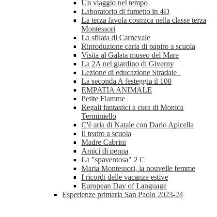
Un viaggio nel tempo
Laboratorio di fumetto in 4D
La terza favola cosmica nella classe terza
Montessori
La sfilata di Carnevale
Riproduzione carta di papiro a scuola
Visita al Galata museo del Mare
La 2A nel giardino di Giverny
Lezione di educazione Stradale
La seconda A festeggia il 100
EMPATIA ANIMALE
Petite Flamme
Regali fantastici a cura di Monica
Terminiello
C'è aria di Natale con Dario Apicella
Il teatro a scuola
Madre Cabrini
Amici di penna
La "spaventosa" 2 C
Maria Montessori, la nouvelle femme
I ricordi delle vacanze estive
European Day of Language
Esperienze primaria San Paolo 2023-24