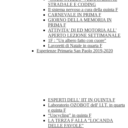
STRADALE E CODING
Il sistema nervoso a cura della quinta F
CARNEVALE IN PRIMA F
GIORNO DELLA MEMORIA IN
PRIMA F
ATTIVITA' DI ED MOTORIA ALL'
APERTO LEZIONE SETTIMANALE
1F : "Un albero fatto con cuore"
Lavoretti di Natale in quarta F
Esperienze Primaria San Paolo 2019-2020
ESPERTI DELL' IIT IN QUINTA F
Laboratorio OZOBOT dell' I.I.T. in quarta
e quinta F
“Upcycling” in quinta F
LA TERZA F ALLA "LOCANDA
DELLE FAVOLE"