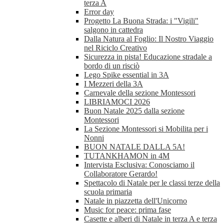
terza A
Error day
Progetto La Buona Strada: i "Vigili"
salgono in cattedra
Dalla Natura al Foglio: Il Nostro Viaggio
nel Riciclo Creativo
Sicurezza in pista! Educazione stradale a
bordo di un risciò
Lego Spike essential in 3A
I Mezzeri della 3A
Carnevale della sezione Montessori
LIBRIAMOCI 2026
Buon Natale 2025 dalla sezione
Montessori
La Sezione Montessori si Mobilita per i
Nonni
BUON NATALE DALLA 5A!
TUTANKHAMON in 4M
Intervista Esclusiva: Conosciamo il
Collaboratore Gerardo!
Spettacolo di Natale per le classi terze della
scuola primaria
Natale in piazzetta dell'Unicorno
Music for peace: prima fase
Casette e alberi di Natale in terza A e terza