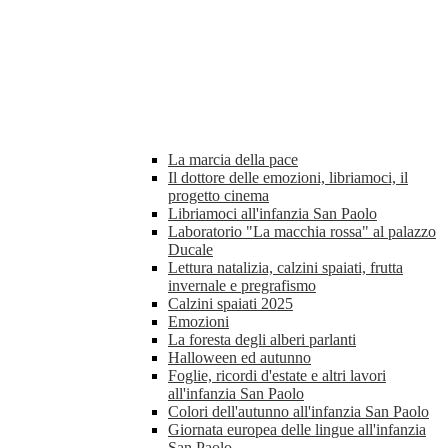
La marcia della pace
Il dottore delle emozioni, libriamoci, il
progetto cinema
Libriamoci all'infanzia San Paolo
Laboratorio "La macchia rossa" al palazzo
Ducale
Lettura natalizia, calzini spaiati, frutta
invernale e pregrafismo
Calzini spaiati 2025
Emozioni
La foresta degli alberi parlanti
Halloween ed autunno
Foglie, ricordi d'estate e altri lavori
all'infanzia San Paolo
Colori dell'autunno all'infanzia San Paolo
Giornata europea delle lingue all'infanzia
San Paolo