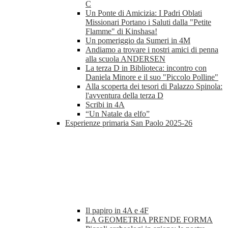
C
Un Ponte di Amicizia: I Padri Oblati
Missionari Portano i Saluti dalla "Petite
Flamme" di Kinshasa!
Un pomeriggio da Sumeri in 4M
Andiamo a trovare i nostri amici di penna
alla scuola ANDERSEN
La terza D in Biblioteca: incontro con
Daniela Minore e il suo "Piccolo Polline"
Alla scoperta dei tesori di Palazzo Spinola:
l'avventura della terza D
Scribi in 4A
“Un Natale da elfo”
Esperienze primaria San Paolo 2025-26
Il papiro in 4A e 4F
LA GEOMETRIA PRENDE FORMA