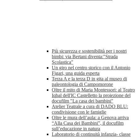
Più sicurezza e sostenibilità per i nostri
bimbi: via Bertani diventa:"Strada
Scolastica"
Un giro nel centro storico con il Antonio
Figari, una guida esperta
Terza A e la terza D in gita al museo di
paleontologia di Campomorone
Oltre il mito di Maria Montessori: al Teatro
Iqbal dell'IC Castelletto la proiezione del
docufilm "La casa dei bambini"
Atelier Teatrale a cura di DADO BLU:
condivisione con le famiglie
Oltre le mura dell’aula: a Genova arriva
“Alla Casa dei Bambini”, il docufilm
sull’educazione in natura
Laboratorio di continuità infanzia- classe