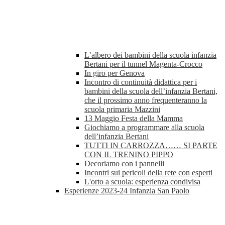
L’albero dei bambini della scuola infanzia
Bertani per il tunnel Magenta-Crocco
In giro per Genova
Incontro di continuità didattica per i
bambini della scuola dell’infanzia Bertani,
che il prossimo anno frequenteranno la
scuola primaria Mazzini
13 Maggio Festa della Mamma
Giochiamo a programmare alla scuola
dell’infanzia Bertani
TUTTI IN CARROZZA…… SI PARTE
CON IL TRENINO PIPPO
Decoriamo con i pannelli
Incontri sui pericoli della rete con esperti
L'orto a scuola: esperienza condivisa
Esperienze 2023-24 Infanzia San Paolo