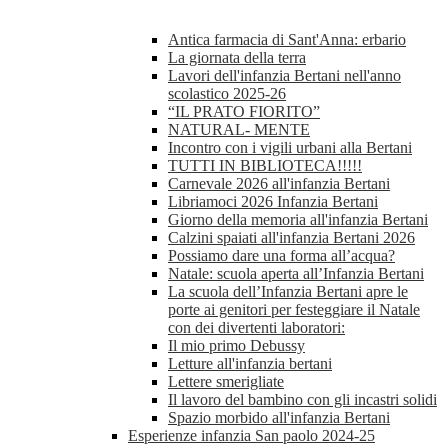
Antica farmacia di Sant'Anna: erbario
La giornata della terra
Lavori dell'infanzia Bertani nell'anno
scolastico 2025-26
“IL PRATO FIORITO”
NATURAL- MENTE
Incontro con i vigili urbani alla Bertani
TUTTI IN BIBLIOTECA!!!!!
Carnevale 2026 all'infanzia Bertani
Libriamoci 2026 Infanzia Bertani
Giorno della memoria all'infanzia Bertani
Calzini spaiati all'infanzia Bertani 2026
Possiamo dare una forma all’acqua?
Natale: scuola aperta all’Infanzia Bertani
La scuola dell’Infanzia Bertani apre le
porte ai genitori per festeggiare il Natale
con dei divertenti laboratori:
Il mio primo Debussy
Letture all'infanzia bertani
Lettere smerigliate
Il lavoro del bambino con gli incastri solidi
Spazio morbido all'infanzia Bertani
Esperienze infanzia San paolo 2024-25