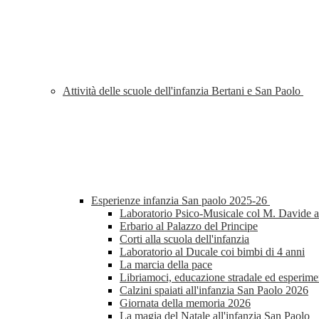
Attività delle scuole dell'infanzia Bertani e San Paolo
Esperienze infanzia San paolo 2025-26
Laboratorio Psico-Musicale col M. Davide al
Erbario al Palazzo del Principe
Corti alla scuola dell'infanzia
Laboratorio al Ducale coi bimbi di 4 anni
La marcia della pace
Libriamoci, educazione stradale ed esperimen
Calzini spaiati all'infanzia San Paolo 2026
Giornata della memoria 2026
La magia del Natale all'infanzia San Paolo