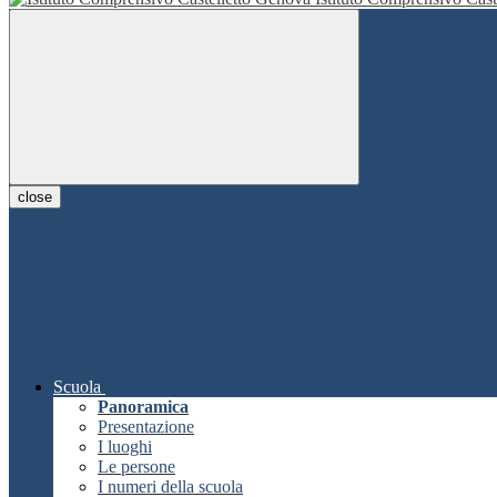
close
Scuola
Panoramica
Presentazione
I luoghi
Le persone
I numeri della scuola