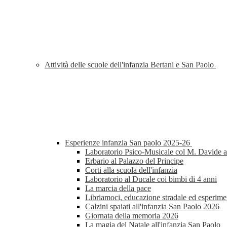
Attività delle scuole dell'infanzia Bertani e San Paolo
Esperienze infanzia San paolo 2025-26
Laboratorio Psico-Musicale col M. Davide al
Erbario al Palazzo del Principe
Corti alla scuola dell'infanzia
Laboratorio al Ducale coi bimbi di 4 anni
La marcia della pace
Libriamoci, educazione stradale ed esperimen
Calzini spaiati all'infanzia San Paolo 2026
Giornata della memoria 2026
La magia del Natale all'infanzia San Paolo