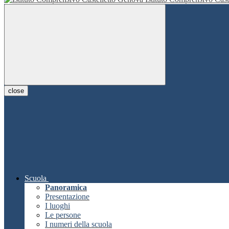
close
Scuola
Panoramica
Presentazione
I luoghi
Le persone
I numeri della scuola