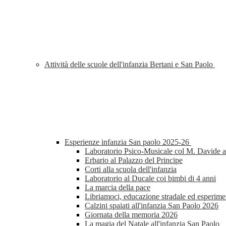
Attività delle scuole dell'infanzia Bertani e San Paolo
Esperienze infanzia San paolo 2025-26
Laboratorio Psico-Musicale col M. Davide al
Erbario al Palazzo del Principe
Corti alla scuola dell'infanzia
Laboratorio al Ducale coi bimbi di 4 anni
La marcia della pace
Libriamoci, educazione stradale ed esperimen
Calzini spaiati all'infanzia San Paolo 2026
Giornata della memoria 2026
La magia del Natale all'infanzia San Paolo