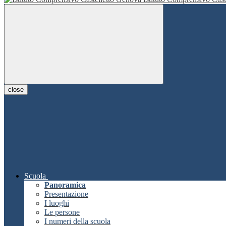
close
Scuola
Panoramica
Presentazione
I luoghi
Le persone
I numeri della scuola