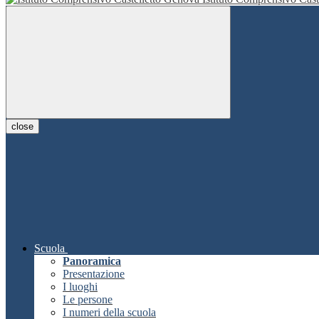
close
Scuola
Panoramica
Presentazione
I luoghi
Le persone
I numeri della scuola