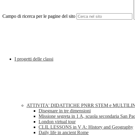
Campo di ricerca per le pagine del sito
I progetti delle classi
ATTIVITA' DIDATTICHE PNRR STEM e MULTILI
Disegnare in tre dimensioni
Missione segreta in 1 A, scuola secondaria San Pa
London virtual tour
CLIL LESSONS in V A: History and Geography
Daily life in ancient Rome