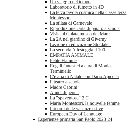
Un viaggio nel tempo
Laboratorio di fumetto in 4D
La terza favola cosmica nella classe terza
Montessori
La sfilata di Carnevale
Riproduzione carta di papiro a scuola
Visita al Galata museo del Mare
La 2A nel giardino di Giverny
Lezione di educazione Stradale
La seconda A festeggia il 100
EMPATIA ANIMALE
Petite Flamme
Regali fantastici a cura di Monica
Terminiello
C'è aria di Natale con Dario Apicella
Il teatro a scuola
Madre Cabrini
Amici di penna
La "spaventosa" 2 C
Maria Montessori, la nouvelle femme
I ricordi delle vacanze estive
European Day of Language
Esperienze primaria San Paolo 2023-24