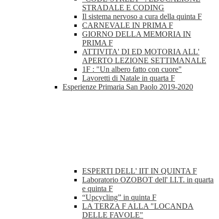
STRADALE E CODING
Il sistema nervoso a cura della quinta F
CARNEVALE IN PRIMA F
GIORNO DELLA MEMORIA IN
PRIMA F
ATTIVITA' DI ED MOTORIA ALL'
APERTO LEZIONE SETTIMANALE
1F : "Un albero fatto con cuore"
Lavoretti di Natale in quarta F
Esperienze Primaria San Paolo 2019-2020
ESPERTI DELL' IIT IN QUINTA F
Laboratorio OZOBOT dell' I.I.T. in quarta
e quinta F
“Upcycling” in quinta F
LA TERZA F ALLA "LOCANDA
DELLE FAVOLE"