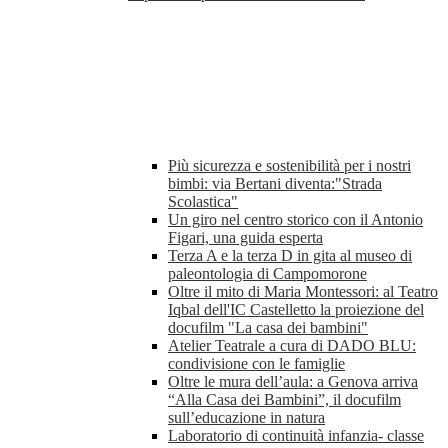
Più sicurezza e sostenibilità per i nostri
bimbi: via Bertani diventa:"Strada
Scolastica"
Un giro nel centro storico con il Antonio
Figari, una guida esperta
Terza A e la terza D in gita al museo di
paleontologia di Campomorone
Oltre il mito di Maria Montessori: al Teatro
Iqbal dell'IC Castelletto la proiezione del
docufilm "La casa dei bambini"
Atelier Teatrale a cura di DADO BLU:
condivisione con le famiglie
Oltre le mura dell’aula: a Genova arriva
“Alla Casa dei Bambini”, il docufilm
sull’educazione in natura
Laboratorio di continuità infanzia- classe