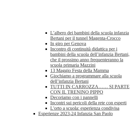
L’albero dei bambini della scuola infanzia
Bertani per il tunnel Magenta-Crocco
In giro per Genova
Incontro di continuità didattica per i
bambini della scuola dell’infanzia Bertani,
che il prossimo anno frequenteranno la
scuola primaria Mazzini
13 Maggio Festa della Mamma
Giochiamo a programmare alla scuola
dell’infanzia Bertani
TUTTI IN CARROZZA…… SI PARTE
CON IL TRENINO PIPPO
Decoriamo con i pannelli
Incontri sui pericoli della rete con esperti
L'orto a scuola: esperienza condivisa
Esperienze 2023-24 Infanzia San Paolo