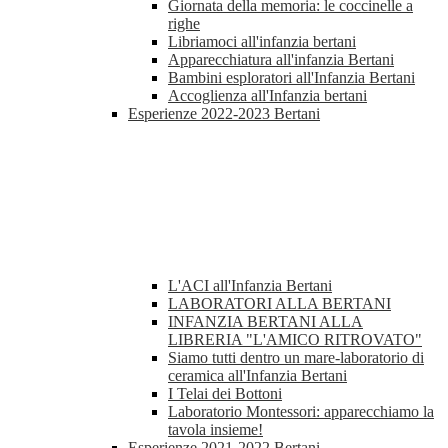
Giornata della memoria: le coccinelle a
righe
Libriamoci all'infanzia bertani
Apparecchiatura all'infanzia Bertani
Bambini esploratori all'Infanzia Bertani
Accoglienza all'Infanzia bertani
Esperienze 2022-2023 Bertani
L'ACI all'Infanzia Bertani
LABORATORI ALLA BERTANI
INFANZIA BERTANI ALLA
LIBRERIA "L'AMICO RITROVATO"
Siamo tutti dentro un mare-laboratorio di
ceramica all'Infanzia Bertani
I Telai dei Bottoni
Laboratorio Montessori: apparecchiamo la
tavola insieme!
Esperienze 2021-2022 Bertani