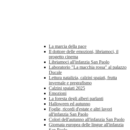
La marcia della pace
Il dottore delle emozioni, libriamoci, il
progetto cinema
Libriamoci all'infanzia San Paolo
Laboratorio "La macchia rossa" al palazzo
Ducale
Lettura natalizia, calzini spaiati, frutta
invernale e pregrafismo
Calzini spaiati 2025
Emozioni
La foresta degli alberi parlanti
Halloween ed autunno
Foglie, ricordi d'estate e altri lavori
all'infanzia San Paolo
Colori dell'autunno all'infanzia San Paolo
Giornata europea delle lingue all'infanzia
San Paolo