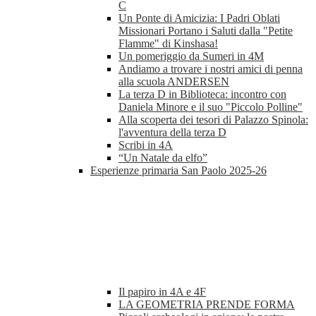
C
Un Ponte di Amicizia: I Padri Oblati
Missionari Portano i Saluti dalla "Petite
Flamme" di Kinshasa!
Un pomeriggio da Sumeri in 4M
Andiamo a trovare i nostri amici di penna
alla scuola ANDERSEN
La terza D in Biblioteca: incontro con
Daniela Minore e il suo "Piccolo Polline"
Alla scoperta dei tesori di Palazzo Spinola:
l'avventura della terza D
Scribi in 4A
“Un Natale da elfo”
Esperienze primaria San Paolo 2025-26
Il papiro in 4A e 4F
LA GEOMETRIA PRENDE FORMA