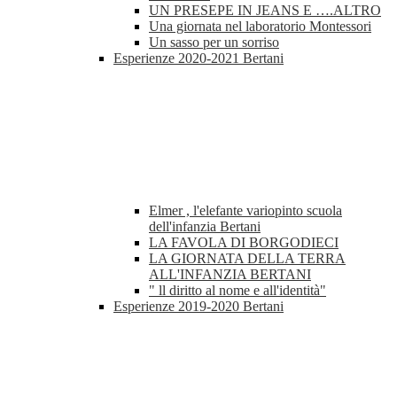
UN PRESEPE IN JEANS E ….ALTRO
Una giornata nel laboratorio Montessori
Un sasso per un sorriso
Esperienze 2020-2021 Bertani
Elmer , l'elefante variopinto scuola
dell'infanzia Bertani
LA FAVOLA DI BORGODIECI
LA GIORNATA DELLA TERRA
ALL'INFANZIA BERTANI
" ll diritto al nome e all'identità"
Esperienze 2019-2020 Bertani