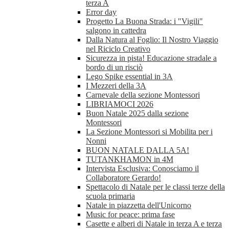
terza A
Error day
Progetto La Buona Strada: i "Vigili"
salgono in cattedra
Dalla Natura al Foglio: Il Nostro Viaggio
nel Riciclo Creativo
Sicurezza in pista! Educazione stradale a
bordo di un risciò
Lego Spike essential in 3A
I Mezzeri della 3A
Carnevale della sezione Montessori
LIBRIAMOCI 2026
Buon Natale 2025 dalla sezione
Montessori
La Sezione Montessori si Mobilita per i
Nonni
BUON NATALE DALLA 5A!
TUTANKHAMON in 4M
Intervista Esclusiva: Conosciamo il
Collaboratore Gerardo!
Spettacolo di Natale per le classi terze della
scuola primaria
Natale in piazzetta dell'Unicorno
Music for peace: prima fase
Casette e alberi di Natale in terza A e terza