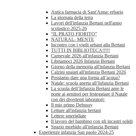
Antica farmacia di Sant'Anna: erbario
La giornata della terra
Lavori dell'infanzia Bertani nell'anno
scolastico 2025-26
“IL PRATO FIORITO”
NATURAL- MENTE
Incontro con i vigili urbani alla Bertani
TUTTI IN BIBLIOTECA!!!!!
Carnevale 2026 all'infanzia Bertani
Libriamoci 2026 Infanzia Bertani
Giorno della memoria all'infanzia Bertani
Calzini spaiati all'infanzia Bertani 2026
Possiamo dare una forma all’acqua?
Natale: scuola aperta all’Infanzia Bertani
La scuola dell’Infanzia Bertani apre le
porte ai genitori per festeggiare il Natale
con dei divertenti laboratori:
Il mio primo Debussy
Letture all'infanzia bertani
Lettere smerigliate
Il lavoro del bambino con gli incastri solidi
Spazio morbido all'infanzia Bertani
Esperienze infanzia San paolo 2024-25