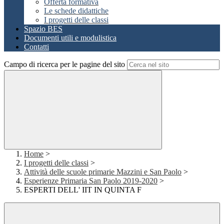
Offerta formativa
Le schede didattiche
I progetti delle classi
Spazio BES
Documenti utili e modulistica
Contatti
Campo di ricerca per le pagine del sito
Home
>
I progetti delle classi
>
Attività delle scuole primarie Mazzini e San Paolo
>
Esperienze Primaria San Paolo 2019-2020
>
ESPERTI DELL' IIT IN QUINTA F