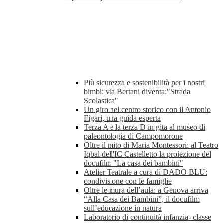
Più sicurezza e sostenibilità per i nostri
bimbi: via Bertani diventa:"Strada
Scolastica"
Un giro nel centro storico con il Antonio
Figari, una guida esperta
Terza A e la terza D in gita al museo di
paleontologia di Campomorone
Oltre il mito di Maria Montessori: al Teatro
Iqbal dell'IC Castelletto la proiezione del
docufilm "La casa dei bambini"
Atelier Teatrale a cura di DADO BLU:
condivisione con le famiglie
Oltre le mura dell’aula: a Genova arriva
“Alla Casa dei Bambini”, il docufilm
sull’educazione in natura
Laboratorio di continuità infanzia- classe