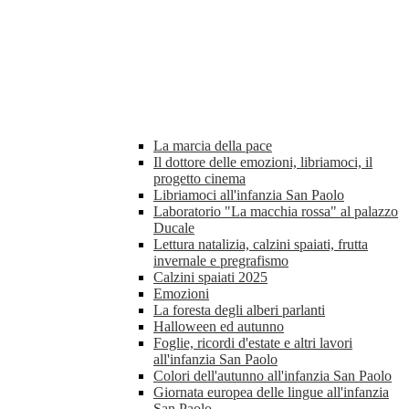
La marcia della pace
Il dottore delle emozioni, libriamoci, il
progetto cinema
Libriamoci all'infanzia San Paolo
Laboratorio "La macchia rossa" al palazzo
Ducale
Lettura natalizia, calzini spaiati, frutta
invernale e pregrafismo
Calzini spaiati 2025
Emozioni
La foresta degli alberi parlanti
Halloween ed autunno
Foglie, ricordi d'estate e altri lavori
all'infanzia San Paolo
Colori dell'autunno all'infanzia San Paolo
Giornata europea delle lingue all'infanzia
San Paolo