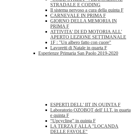
STRADALE E CODING
Il sistema nervoso a cura della quinta F
CARNEVALE IN PRIMA F
GIORNO DELLA MEMORIA IN
PRIMA F
ATTIVITA' DI ED MOTORIA ALL'
APERTO LEZIONE SETTIMANALE
1F : "Un albero fatto con cuore"
Lavoretti di Natale in quarta F
Esperienze Primaria San Paolo 2019-2020
ESPERTI DELL' IIT IN QUINTA F
Laboratorio OZOBOT dell' I.I.T. in quarta
e quinta F
“Upcycling” in quinta F
LA TERZA F ALLA "LOCANDA
DELLE FAVOLE"