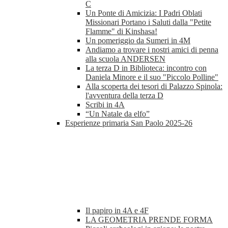
C
Un Ponte di Amicizia: I Padri Oblati
Missionari Portano i Saluti dalla "Petite
Flamme" di Kinshasa!
Un pomeriggio da Sumeri in 4M
Andiamo a trovare i nostri amici di penna
alla scuola ANDERSEN
La terza D in Biblioteca: incontro con
Daniela Minore e il suo "Piccolo Polline"
Alla scoperta dei tesori di Palazzo Spinola:
l'avventura della terza D
Scribi in 4A
“Un Natale da elfo”
Esperienze primaria San Paolo 2025-26
Il papiro in 4A e 4F
LA GEOMETRIA PRENDE FORMA