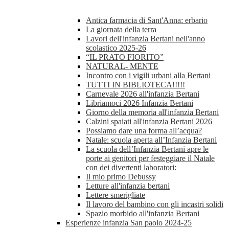
Antica farmacia di Sant'Anna: erbario
La giornata della terra
Lavori dell'infanzia Bertani nell'anno
scolastico 2025-26
“IL PRATO FIORITO”
NATURAL- MENTE
Incontro con i vigili urbani alla Bertani
TUTTI IN BIBLIOTECA!!!!!
Carnevale 2026 all'infanzia Bertani
Libriamoci 2026 Infanzia Bertani
Giorno della memoria all'infanzia Bertani
Calzini spaiati all'infanzia Bertani 2026
Possiamo dare una forma all’acqua?
Natale: scuola aperta all’Infanzia Bertani
La scuola dell’Infanzia Bertani apre le
porte ai genitori per festeggiare il Natale
con dei divertenti laboratori:
Il mio primo Debussy
Letture all'infanzia bertani
Lettere smerigliate
Il lavoro del bambino con gli incastri solidi
Spazio morbido all'infanzia Bertani
Esperienze infanzia San paolo 2024-25