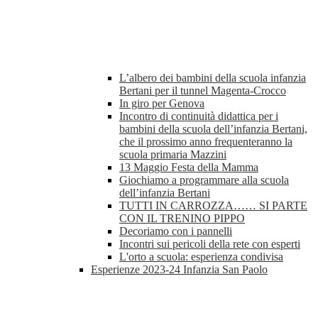
L’albero dei bambini della scuola infanzia
Bertani per il tunnel Magenta-Crocco
In giro per Genova
Incontro di continuità didattica per i
bambini della scuola dell’infanzia Bertani,
che il prossimo anno frequenteranno la
scuola primaria Mazzini
13 Maggio Festa della Mamma
Giochiamo a programmare alla scuola
dell’infanzia Bertani
TUTTI IN CARROZZA…… SI PARTE
CON IL TRENINO PIPPO
Decoriamo con i pannelli
Incontri sui pericoli della rete con esperti
L'orto a scuola: esperienza condivisa
Esperienze 2023-24 Infanzia San Paolo