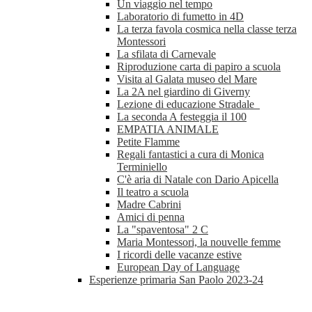
Un viaggio nel tempo
Laboratorio di fumetto in 4D
La terza favola cosmica nella classe terza
Montessori
La sfilata di Carnevale
Riproduzione carta di papiro a scuola
Visita al Galata museo del Mare
La 2A nel giardino di Giverny
Lezione di educazione Stradale
La seconda A festeggia il 100
EMPATIA ANIMALE
Petite Flamme
Regali fantastici a cura di Monica
Terminiello
C'è aria di Natale con Dario Apicella
Il teatro a scuola
Madre Cabrini
Amici di penna
La "spaventosa" 2 C
Maria Montessori, la nouvelle femme
I ricordi delle vacanze estive
European Day of Language
Esperienze primaria San Paolo 2023-24