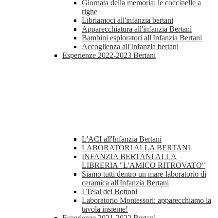
Giornata della memoria: le coccinelle a
righe
Libriamoci all'infanzia bertani
Apparecchiatura all'infanzia Bertani
Bambini esploratori all'Infanzia Bertani
Accoglienza all'Infanzia bertani
Esperienze 2022-2023 Bertani
L'ACI all'Infanzia Bertani
LABORATORI ALLA BERTANI
INFANZIA BERTANI ALLA
LIBRERIA "L'AMICO RITROVATO"
Siamo tutti dentro un mare-laboratorio di
ceramica all'Infanzia Bertani
I Telai dei Bottoni
Laboratorio Montessori: apparecchiamo la
tavola insieme!
Esperienze 2021-2022 Bertani