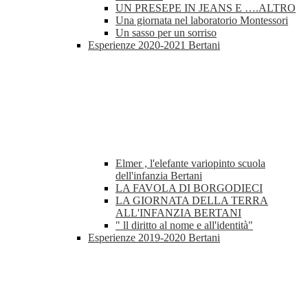
UN PRESEPE IN JEANS E ….ALTRO
Una giornata nel laboratorio Montessori
Un sasso per un sorriso
Esperienze 2020-2021 Bertani
Elmer , l'elefante variopinto scuola
dell'infanzia Bertani
LA FAVOLA DI BORGODIECI
LA GIORNATA DELLA TERRA
ALL'INFANZIA BERTANI
" ll diritto al nome e all'identità"
Esperienze 2019-2020 Bertani