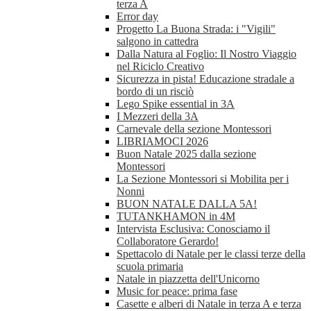
terza A
Error day
Progetto La Buona Strada: i "Vigili"
salgono in cattedra
Dalla Natura al Foglio: Il Nostro Viaggio
nel Riciclo Creativo
Sicurezza in pista! Educazione stradale a
bordo di un risciò
Lego Spike essential in 3A
I Mezzeri della 3A
Carnevale della sezione Montessori
LIBRIAMOCI 2026
Buon Natale 2025 dalla sezione
Montessori
La Sezione Montessori si Mobilita per i
Nonni
BUON NATALE DALLA 5A!
TUTANKHAMON in 4M
Intervista Esclusiva: Conosciamo il
Collaboratore Gerardo!
Spettacolo di Natale per le classi terze della
scuola primaria
Natale in piazzetta dell'Unicorno
Music for peace: prima fase
Casette e alberi di Natale in terza A e terza