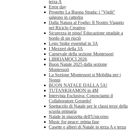
terza A
Error day
Progetto La Buona Strada: i "Vigili"
salgono in cattedra
Dalla Natura al Foglio: Il Nostro Viaggio
nel Riciclo Creativo
Sicurezza in pista! Educazione stradale a
bordo di un risciò
Lego Spike essential in 3A
I Mezzeri della 3A
Carnevale della sezione Montessori
LIBRIAMOCI 2026
Buon Natale 2025 dalla sezione
Montessori
La Sezione Montessori si Mobilita per i
Nonni
BUON NATALE DALLA 5A!
TUTANKHAMON in 4M
Intervista Esclusiva: Conosciamo il
Collaboratore Gerardo!
Spettacolo di Natale per le classi terze della
scuola primaria
Natale in piazzetta dell'Unicorno
Music for peace: prima fase
Casette e alberi di Natale in terza A e terza