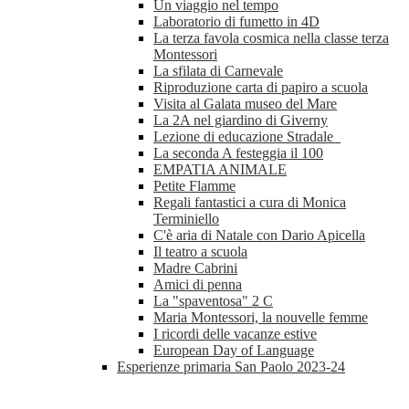
Un viaggio nel tempo
Laboratorio di fumetto in 4D
La terza favola cosmica nella classe terza
Montessori
La sfilata di Carnevale
Riproduzione carta di papiro a scuola
Visita al Galata museo del Mare
La 2A nel giardino di Giverny
Lezione di educazione Stradale
La seconda A festeggia il 100
EMPATIA ANIMALE
Petite Flamme
Regali fantastici a cura di Monica
Terminiello
C'è aria di Natale con Dario Apicella
Il teatro a scuola
Madre Cabrini
Amici di penna
La "spaventosa" 2 C
Maria Montessori, la nouvelle femme
I ricordi delle vacanze estive
European Day of Language
Esperienze primaria San Paolo 2023-24