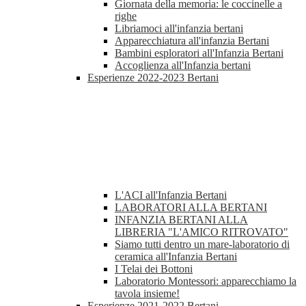
Giornata della memoria: le coccinelle a
righe
Libriamoci all'infanzia bertani
Apparecchiatura all'infanzia Bertani
Bambini esploratori all'Infanzia Bertani
Accoglienza all'Infanzia bertani
Esperienze 2022-2023 Bertani
L'ACI all'Infanzia Bertani
LABORATORI ALLA BERTANI
INFANZIA BERTANI ALLA
LIBRERIA "L'AMICO RITROVATO"
Siamo tutti dentro un mare-laboratorio di
ceramica all'Infanzia Bertani
I Telai dei Bottoni
Laboratorio Montessori: apparecchiamo la
tavola insieme!
Esperienze 2021-2022 Bertani