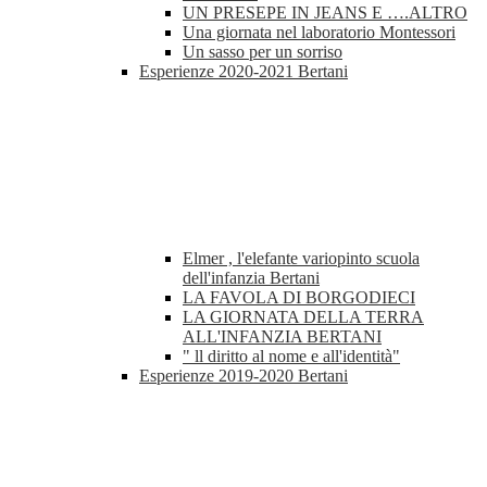
UN PRESEPE IN JEANS E ….ALTRO
Una giornata nel laboratorio Montessori
Un sasso per un sorriso
Esperienze 2020-2021 Bertani
Elmer , l'elefante variopinto scuola
dell'infanzia Bertani
LA FAVOLA DI BORGODIECI
LA GIORNATA DELLA TERRA
ALL'INFANZIA BERTANI
" ll diritto al nome e all'identità"
Esperienze 2019-2020 Bertani