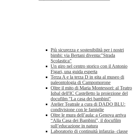
Più sicurezza e sostenibilità per i nostri
bimbi: via Bertani diventa:"Strada
Scolastica"
Un giro nel centro storico con il Antonio
Figari, una guida esperta
Terza A e la terza D in gita al museo di
paleontologia di Campomorone
Oltre il mito di Maria Montessori: al Teatro
Iqbal dell'IC Castelletto la proiezione del
docufilm "La casa dei bambini"
Atelier Teatrale a cura di DADO BLU:
condivisione con le famiglie
Oltre le mura dell’aula: a Genova arriva
“Alla Casa dei Bambini”, il docufilm
sull’educazione in natura
Laboratorio di continuità infanzia- classe