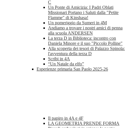
C
Un Ponte di Amicizia: I Padri Oblati
Missionari Portano i Saluti dalla "Petite
Flamme" di Kinshasa!
Un pomeriggio da Sumeri in 4M
Andiamo a trovare i nostri amici di penna
alla scuola ANDERSEN
La terza D in Biblioteca: incontro con
Daniela Minore e il suo "Piccolo Polline"
Alla scoperta dei tesori di Palazzo Spinola:
l'avventura della terza D
Scribi in 4A
“Un Natale da elfo”
Esperienze primaria San Paolo 2025-26
Il papiro in 4A e 4F
LA GEOMETRIA PRENDE FORMA