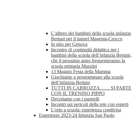
L’albero dei bambini della scuola infanzia
Bertani per il tunnel Magenta-Crocco
In giro per Genova
Incontro di continuità didattica per i
bambini della scuola dell’infanzia Bertani,
che il prossimo anno frequenteranno la
scuola primaria Mazzini
13 Maggio Festa della Mamma
Giochiamo a programmare alla scuola
dell’infanzia Bertani
TUTTI IN CARROZZA…… SI PARTE
CON IL TRENINO PIPPO
Decoriamo con i pannelli
Incontri sui pericoli della rete con esperti
L'orto a scuola: esperienza condivisa
Esperienze 2023-24 Infanzia San Paolo