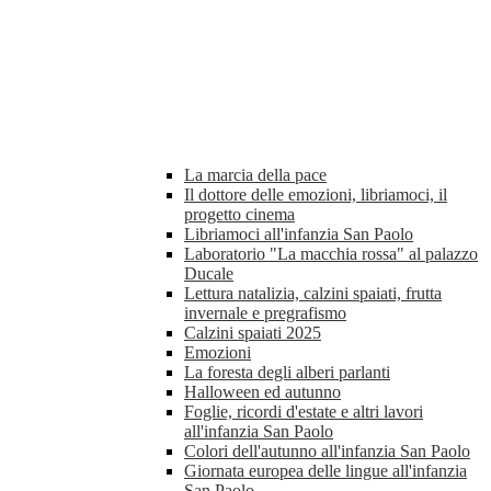
La marcia della pace
Il dottore delle emozioni, libriamoci, il
progetto cinema
Libriamoci all'infanzia San Paolo
Laboratorio "La macchia rossa" al palazzo
Ducale
Lettura natalizia, calzini spaiati, frutta
invernale e pregrafismo
Calzini spaiati 2025
Emozioni
La foresta degli alberi parlanti
Halloween ed autunno
Foglie, ricordi d'estate e altri lavori
all'infanzia San Paolo
Colori dell'autunno all'infanzia San Paolo
Giornata europea delle lingue all'infanzia
San Paolo