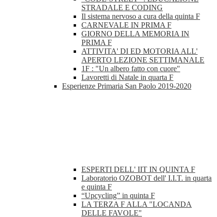
STRADALE E CODING
Il sistema nervoso a cura della quinta F
CARNEVALE IN PRIMA F
GIORNO DELLA MEMORIA IN
PRIMA F
ATTIVITA' DI ED MOTORIA ALL'
APERTO LEZIONE SETTIMANALE
1F : "Un albero fatto con cuore"
Lavoretti di Natale in quarta F
Esperienze Primaria San Paolo 2019-2020
ESPERTI DELL' IIT IN QUINTA F
Laboratorio OZOBOT dell' I.I.T. in quarta
e quinta F
“Upcycling” in quinta F
LA TERZA F ALLA "LOCANDA
DELLE FAVOLE"