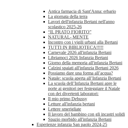
Antica farmacia di Sant'Anna: erbario
La giornata della terra
Lavori dell'infanzia Bertani nell'anno
scolastico 2025-26
“IL PRATO FIORITO”
NATURAL- MENTE
Incontro con i vigili urbani alla Bertani
TUTTI IN BIBLIOTECA!!!!!
Carnevale 2026 all'infanzia Bertani
Libriamoci 2026 Infanzia Bertani
Giorno della memoria all'infanzia Bertani
Calzini spaiati all'infanzia Bertani 2026
Possiamo dare una forma all’acqua?
Natale: scuola aperta all’Infanzia Bertani
La scuola dell’Infanzia Bertani apre le
porte ai genitori per festeggiare il Natale
con dei divertenti laboratori:
Il mio primo Debussy
Letture all'infanzia bertani
Lettere smerigliate
Il lavoro del bambino con gli incastri solidi
Spazio morbido all'infanzia Bertani
Esperienze infanzia San paolo 2024-25