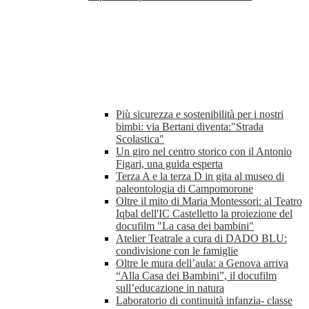
Più sicurezza e sostenibilità per i nostri
bimbi: via Bertani diventa:"Strada
Scolastica"
Un giro nel centro storico con il Antonio
Figari, una guida esperta
Terza A e la terza D in gita al museo di
paleontologia di Campomorone
Oltre il mito di Maria Montessori: al Teatro
Iqbal dell'IC Castelletto la proiezione del
docufilm "La casa dei bambini"
Atelier Teatrale a cura di DADO BLU:
condivisione con le famiglie
Oltre le mura dell’aula: a Genova arriva
“Alla Casa dei Bambini”, il docufilm
sull’educazione in natura
Laboratorio di continuità infanzia- classe