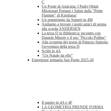
C
Un Ponte di Amicizia: I Padri Oblati
Missionari Portano i Saluti dalla "Petite
Flamme" di Kinshasa!
Un pomeriggio da Sumeri in 4M
Andiamo a trovare i nostri amici di penna
alla scuola ANDERSEN
La terza D in Biblioteca: incontro con
Daniela Minore e il suo "Piccolo Polline"
Alla scoperta dei tesori di Palazzo Spinola:
l'avventura della terza D
Scribi in 4A
“Un Natale da elfo”
Esperienze primaria San Paolo 2025-26
Il papiro in 4A e 4F
LA GEOMETRIA PRENDE FORMA