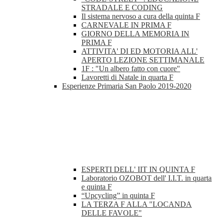
STRADALE E CODING
Il sistema nervoso a cura della quinta F
CARNEVALE IN PRIMA F
GIORNO DELLA MEMORIA IN
PRIMA F
ATTIVITA' DI ED MOTORIA ALL'
APERTO LEZIONE SETTIMANALE
1F : "Un albero fatto con cuore"
Lavoretti di Natale in quarta F
Esperienze Primaria San Paolo 2019-2020
ESPERTI DELL' IIT IN QUINTA F
Laboratorio OZOBOT dell' I.I.T. in quarta
e quinta F
“Upcycling” in quinta F
LA TERZA F ALLA "LOCANDA
DELLE FAVOLE"