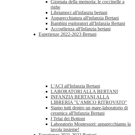
Giornata della memoria: le coccinelle a
righe
Libriamoci all'infanzia bertani
Apparecchiatura all'infanzia Bertani
Bambini esploratori all'Infanzia Bertani
Accoglienza all'Infanzia bertani
Esperienze 2022-2023 Bertani
L'ACI all'Infanzia Bertani
LABORATORI ALLA BERTANI
INFANZIA BERTANI ALLA
LIBRERIA "L'AMICO RITROVATO"
Siamo tutti dentro un mare-laboratorio di
ceramica all'Infanzia Bertani
I Telai dei Bottoni
Laboratorio Montessori: apparecchiamo la
tavola insieme!
Esperienze 2021-2022 Bertani