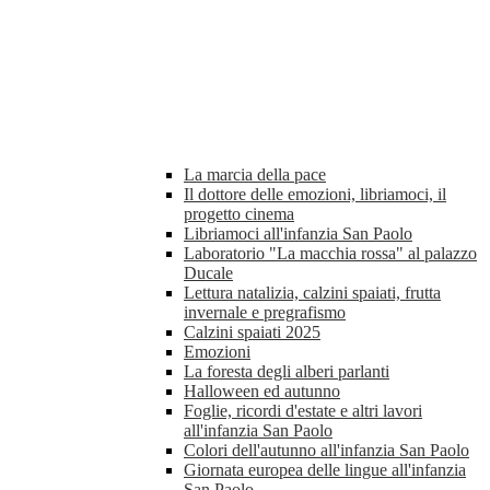
La marcia della pace
Il dottore delle emozioni, libriamoci, il
progetto cinema
Libriamoci all'infanzia San Paolo
Laboratorio "La macchia rossa" al palazzo
Ducale
Lettura natalizia, calzini spaiati, frutta
invernale e pregrafismo
Calzini spaiati 2025
Emozioni
La foresta degli alberi parlanti
Halloween ed autunno
Foglie, ricordi d'estate e altri lavori
all'infanzia San Paolo
Colori dell'autunno all'infanzia San Paolo
Giornata europea delle lingue all'infanzia
San Paolo