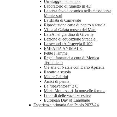
Un viaggio nel tempo
Laboratorio di fumetto in 4D
La terza favola cosmica nella classe terza
Montessori
La sfilata di Carnevale
Riproduzione carta di papiro a scuola
Visita al Galata museo del Mare
La 2A nel giardino di Giverny
Lezione di educazione Stradale
La seconda A festeggia il 100
EMPATIA ANIMALE
Petite Flamme
Regali fantastici a cura di Monica
Terminiello
C'è aria di Natale con Dario Apicella
Il teatro a scuola
Madre Cabrini
Amici di penna
La "spaventosa" 2 C
Maria Montessori, la nouvelle femme
I ricordi delle vacanze estive
European Day of Language
Esperienze primaria San Paolo 2023-24