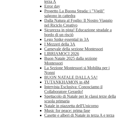
terza A
Error day
Progetto La Buona Strada: i "Vigili"
salgono in cattedra
Dalla Natura al Foglio: Il Nostro Viaggio
nel Riciclo Creativo
Sicurezza in pista! Educazione stradale a
bordo di un risciò
Lego Spike essential in 3A
I Mezzeri della 3A
Carnevale della sezione Montessori
LIBRIAMOCI 2026
Buon Natale 2025 dalla sezione
Montessori
La Sezione Montessori si Mobilita per i
Nonni
BUON NATALE DALLA 5A!
TUTANKHAMON in 4M
Intervista Esclusiva: Conosciamo il
Collaboratore Gerardo!
Spettacolo di Natale per le classi terze della
scuola primaria
Natale in piazzetta dell'Unicorno
Music for peace: prima fase
Casette e alberi di Natale in terza A e terza