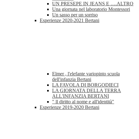
UN PRESEPE IN JEANS E ….ALTRO
Una giornata nel laboratorio Montessori
Un sasso per un sorriso
Esperienze 2020-2021 Bertani
Elmer , l'elefante variopinto scuola
dell'infanzia Bertani
LA FAVOLA DI BORGODIECI
LA GIORNATA DELLA TERRA
ALL'INFANZIA BERTANI
" ll diritto al nome e all'identità"
Esperienze 2019-2020 Bertani