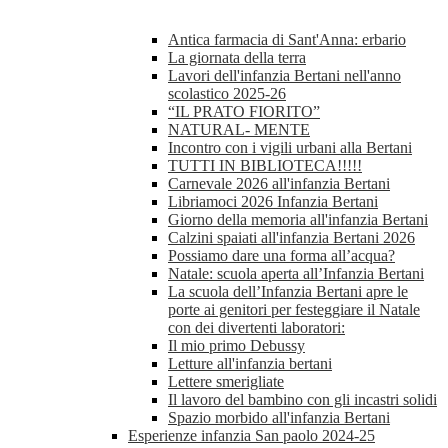
Antica farmacia di Sant'Anna: erbario
La giornata della terra
Lavori dell'infanzia Bertani nell'anno
scolastico 2025-26
“IL PRATO FIORITO”
NATURAL- MENTE
Incontro con i vigili urbani alla Bertani
TUTTI IN BIBLIOTECA!!!!!
Carnevale 2026 all'infanzia Bertani
Libriamoci 2026 Infanzia Bertani
Giorno della memoria all'infanzia Bertani
Calzini spaiati all'infanzia Bertani 2026
Possiamo dare una forma all’acqua?
Natale: scuola aperta all’Infanzia Bertani
La scuola dell’Infanzia Bertani apre le
porte ai genitori per festeggiare il Natale
con dei divertenti laboratori:
Il mio primo Debussy
Letture all'infanzia bertani
Lettere smerigliate
Il lavoro del bambino con gli incastri solidi
Spazio morbido all'infanzia Bertani
Esperienze infanzia San paolo 2024-25