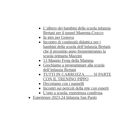
L’albero dei bambini della scuola infanzia
Bertani per il tunnel Magenta-Crocco
In giro per Genova
Incontro di continuità didattica per i
bambini della scuola dell’infanzia Bertani,
che il prossimo anno frequenteranno la
scuola primaria Mazzini
13 Maggio Festa della Mamma
Giochiamo a programmare alla scuola
dell’infanzia Bertani
TUTTI IN CARROZZA…… SI PARTE
CON IL TRENINO PIPPO
Decoriamo con i pannelli
Incontri sui pericoli della rete con esperti
L'orto a scuola: esperienza condivisa
Esperienze 2023-24 Infanzia San Paolo