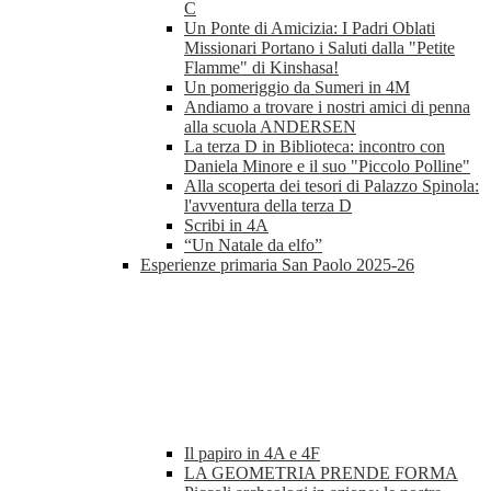
C
Un Ponte di Amicizia: I Padri Oblati
Missionari Portano i Saluti dalla "Petite
Flamme" di Kinshasa!
Un pomeriggio da Sumeri in 4M
Andiamo a trovare i nostri amici di penna
alla scuola ANDERSEN
La terza D in Biblioteca: incontro con
Daniela Minore e il suo "Piccolo Polline"
Alla scoperta dei tesori di Palazzo Spinola:
l'avventura della terza D
Scribi in 4A
“Un Natale da elfo”
Esperienze primaria San Paolo 2025-26
Il papiro in 4A e 4F
LA GEOMETRIA PRENDE FORMA