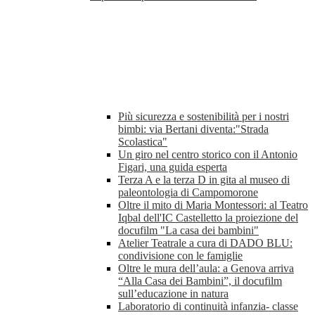
Più sicurezza e sostenibilità per i nostri
bimbi: via Bertani diventa:"Strada
Scolastica"
Un giro nel centro storico con il Antonio
Figari, una guida esperta
Terza A e la terza D in gita al museo di
paleontologia di Campomorone
Oltre il mito di Maria Montessori: al Teatro
Iqbal dell'IC Castelletto la proiezione del
docufilm "La casa dei bambini"
Atelier Teatrale a cura di DADO BLU:
condivisione con le famiglie
Oltre le mura dell’aula: a Genova arriva
“Alla Casa dei Bambini”, il docufilm
sull’educazione in natura
Laboratorio di continuità infanzia- classe