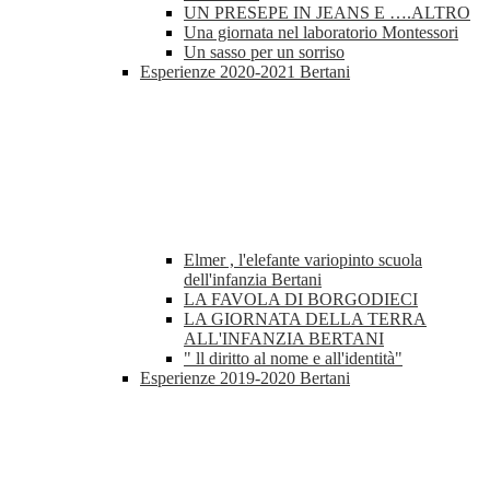
UN PRESEPE IN JEANS E ….ALTRO
Una giornata nel laboratorio Montessori
Un sasso per un sorriso
Esperienze 2020-2021 Bertani
Elmer , l'elefante variopinto scuola
dell'infanzia Bertani
LA FAVOLA DI BORGODIECI
LA GIORNATA DELLA TERRA
ALL'INFANZIA BERTANI
" ll diritto al nome e all'identità"
Esperienze 2019-2020 Bertani