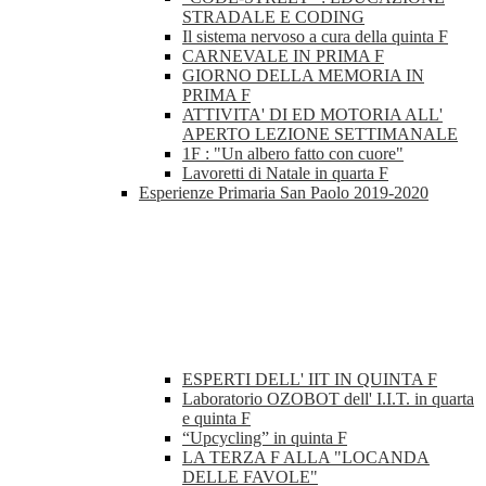
STRADALE E CODING
Il sistema nervoso a cura della quinta F
CARNEVALE IN PRIMA F
GIORNO DELLA MEMORIA IN
PRIMA F
ATTIVITA' DI ED MOTORIA ALL'
APERTO LEZIONE SETTIMANALE
1F : "Un albero fatto con cuore"
Lavoretti di Natale in quarta F
Esperienze Primaria San Paolo 2019-2020
ESPERTI DELL' IIT IN QUINTA F
Laboratorio OZOBOT dell' I.I.T. in quarta
e quinta F
“Upcycling” in quinta F
LA TERZA F ALLA "LOCANDA
DELLE FAVOLE"