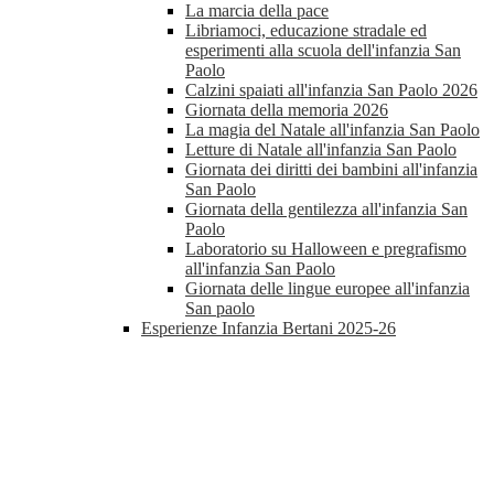
La marcia della pace
Libriamoci, educazione stradale ed
esperimenti alla scuola dell'infanzia San
Paolo
Calzini spaiati all'infanzia San Paolo 2026
Giornata della memoria 2026
La magia del Natale all'infanzia San Paolo
Letture di Natale all'infanzia San Paolo
Giornata dei diritti dei bambini all'infanzia
San Paolo
Giornata della gentilezza all'infanzia San
Paolo
Laboratorio su Halloween e pregrafismo
all'infanzia San Paolo
Giornata delle lingue europee all'infanzia
San paolo
Esperienze Infanzia Bertani 2025-26