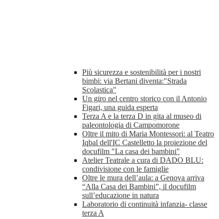
Più sicurezza e sostenibilità per i nostri
bimbi: via Bertani diventa:"Strada
Scolastica"
Un giro nel centro storico con il Antonio
Figari, una guida esperta
Terza A e la terza D in gita al museo di
paleontologia di Campomorone
Oltre il mito di Maria Montessori: al Teatro
Iqbal dell'IC Castelletto la proiezione del
docufilm "La casa dei bambini"
Atelier Teatrale a cura di DADO BLU:
condivisione con le famiglie
Oltre le mura dell’aula: a Genova arriva
“Alla Casa dei Bambini”, il docufilm
sull’educazione in natura
Laboratorio di continuità infanzia- classe
terza A