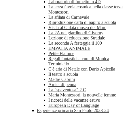
Laboratorio di fumetto in 4D
La terza favola cosmica nella classe terza
Montessori
La sfilata di Carnevale
Riproduzione carta di papiro a scuola
Visita al Galata museo del Mare
La 2A nel giardino di Giverny
Lezione di educazione Stradale
La seconda A festeggia il 100
EMPATIA ANIMALE
Petite Flamme
Regali fantastici a cura di Monica
Terminiello
C'è aria di Natale con Dario Apicella
Il teatro a scuola
Madre Cabrini
Amici di penna
La "spaventosa" 2 C
Maria Montessori, la nouvelle femme
I ricordi delle vacanze estive
European Day of Language
Esperienze primaria San Paolo 2023-24