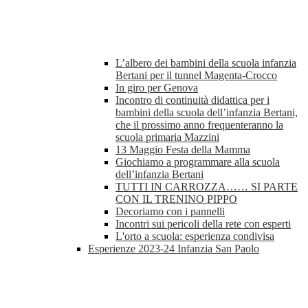
L’albero dei bambini della scuola infanzia
Bertani per il tunnel Magenta-Crocco
In giro per Genova
Incontro di continuità didattica per i
bambini della scuola dell’infanzia Bertani,
che il prossimo anno frequenteranno la
scuola primaria Mazzini
13 Maggio Festa della Mamma
Giochiamo a programmare alla scuola
dell’infanzia Bertani
TUTTI IN CARROZZA…… SI PARTE
CON IL TRENINO PIPPO
Decoriamo con i pannelli
Incontri sui pericoli della rete con esperti
L'orto a scuola: esperienza condivisa
Esperienze 2023-24 Infanzia San Paolo