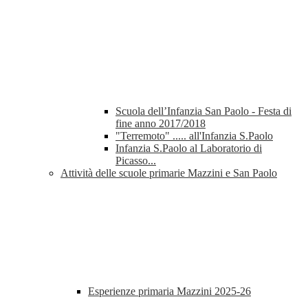
Scuola dell’Infanzia San Paolo - Festa di
fine anno 2017/2018
"Terremoto" ..... all'Infanzia S.Paolo
Infanzia S.Paolo al Laboratorio di
Picasso...
Attività delle scuole primarie Mazzini e San Paolo
Esperienze primaria Mazzini 2025-26