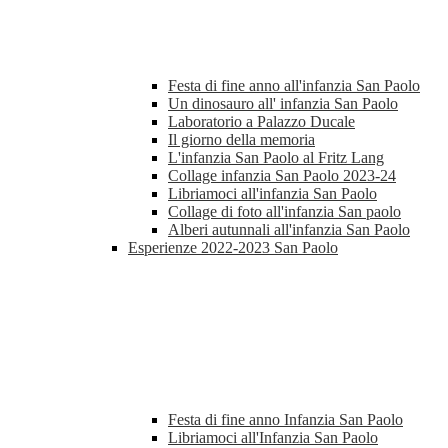
Festa di fine anno all'infanzia San Paolo
Un dinosauro all' infanzia San Paolo
Laboratorio a Palazzo Ducale
Il giorno della memoria
L'infanzia San Paolo al Fritz Lang
Collage infanzia San Paolo 2023-24
Libriamoci all'infanzia San Paolo
Collage di foto all'infanzia San paolo
Alberi autunnali all'infanzia San Paolo
Esperienze 2022-2023 San Paolo
Festa di fine anno Infanzia San Paolo
Libriamoci all'Infanzia San Paolo