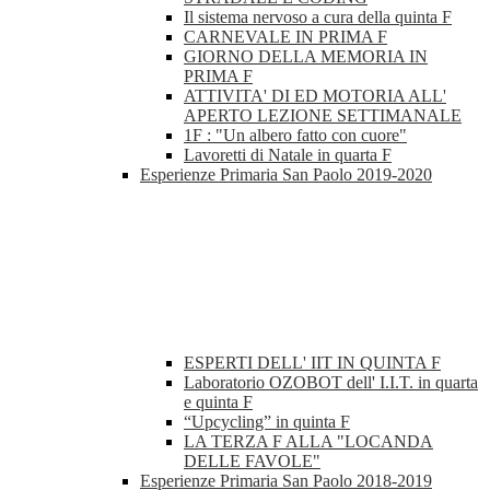
Il sistema nervoso a cura della quinta F
CARNEVALE IN PRIMA F
GIORNO DELLA MEMORIA IN
PRIMA F
ATTIVITA' DI ED MOTORIA ALL'
APERTO LEZIONE SETTIMANALE
1F : "Un albero fatto con cuore"
Lavoretti di Natale in quarta F
Esperienze Primaria San Paolo 2019-2020
ESPERTI DELL' IIT IN QUINTA F
Laboratorio OZOBOT dell' I.I.T. in quarta
e quinta F
“Upcycling” in quinta F
LA TERZA F ALLA "LOCANDA
DELLE FAVOLE"
Esperienze Primaria San Paolo 2018-2019