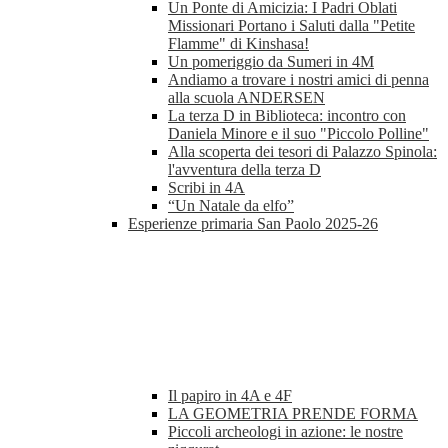
Un Ponte di Amicizia: I Padri Oblati
Missionari Portano i Saluti dalla "Petite
Flamme" di Kinshasa!
Un pomeriggio da Sumeri in 4M
Andiamo a trovare i nostri amici di penna
alla scuola ANDERSEN
La terza D in Biblioteca: incontro con
Daniela Minore e il suo "Piccolo Polline"
Alla scoperta dei tesori di Palazzo Spinola:
l'avventura della terza D
Scribi in 4A
“Un Natale da elfo”
Esperienze primaria San Paolo 2025-26
Il papiro in 4A e 4F
LA GEOMETRIA PRENDE FORMA
Piccoli archeologi in azione: le nostre