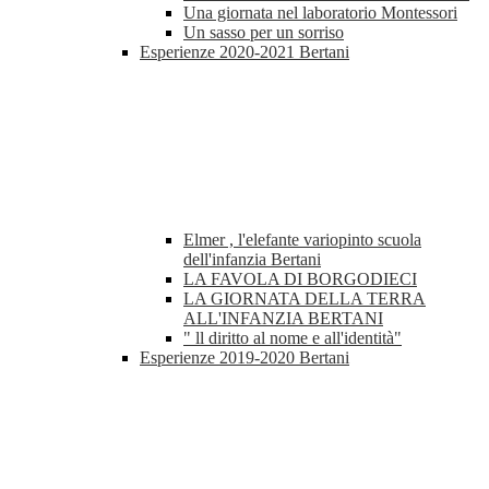
Una giornata nel laboratorio Montessori
Un sasso per un sorriso
Esperienze 2020-2021 Bertani
Elmer , l'elefante variopinto scuola
dell'infanzia Bertani
LA FAVOLA DI BORGODIECI
LA GIORNATA DELLA TERRA
ALL'INFANZIA BERTANI
" ll diritto al nome e all'identità"
Esperienze 2019-2020 Bertani