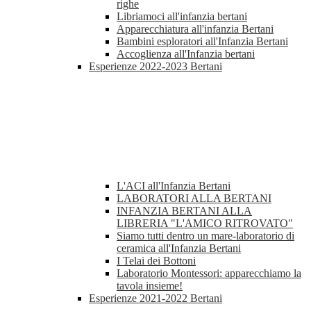
righe
Libriamoci all'infanzia bertani
Apparecchiatura all'infanzia Bertani
Bambini esploratori all'Infanzia Bertani
Accoglienza all'Infanzia bertani
Esperienze 2022-2023 Bertani
L'ACI all'Infanzia Bertani
LABORATORI ALLA BERTANI
INFANZIA BERTANI ALLA
LIBRERIA "L'AMICO RITROVATO"
Siamo tutti dentro un mare-laboratorio di
ceramica all'Infanzia Bertani
I Telai dei Bottoni
Laboratorio Montessori: apparecchiamo la
tavola insieme!
Esperienze 2021-2022 Bertani