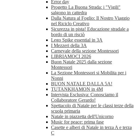
Error day
Progetto La Buona Strada: i "Vigili"
salgono in cattedra
Dalla Natura al Foglio: Il Nostro Viaggio
nel Riciclo Creativo
Sicurezza in pista! Educazione stradale a
bordo di un risciò
Lego Spike essential in 3A
I Mezzeri della 3A
Carnevale della sezione Montessori
LIBRIAMOCI 2026
Buon Natale 2025 dalla sezione
Montessori
La Sezione Montessori si Mobilita per i
Nonni
BUON NATALE DALLA 5A!
TUTANKHAMON in 4M
Intervista Esclusiva: Conosciamo il
Collaboratore Gerardo!
Spettacolo di Natale per le classi terze della
scuola primaria
Natale in piazzetta dell'Unicorno
Music for peace: prima fase
Casette e alberi di Natale in terza A e terza
C