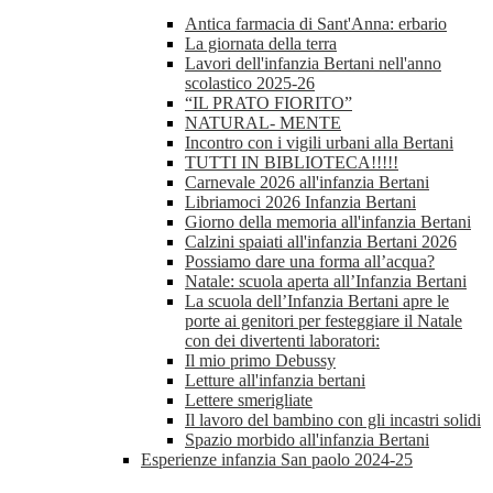
Antica farmacia di Sant'Anna: erbario
La giornata della terra
Lavori dell'infanzia Bertani nell'anno
scolastico 2025-26
“IL PRATO FIORITO”
NATURAL- MENTE
Incontro con i vigili urbani alla Bertani
TUTTI IN BIBLIOTECA!!!!!
Carnevale 2026 all'infanzia Bertani
Libriamoci 2026 Infanzia Bertani
Giorno della memoria all'infanzia Bertani
Calzini spaiati all'infanzia Bertani 2026
Possiamo dare una forma all’acqua?
Natale: scuola aperta all’Infanzia Bertani
La scuola dell’Infanzia Bertani apre le
porte ai genitori per festeggiare il Natale
con dei divertenti laboratori:
Il mio primo Debussy
Letture all'infanzia bertani
Lettere smerigliate
Il lavoro del bambino con gli incastri solidi
Spazio morbido all'infanzia Bertani
Esperienze infanzia San paolo 2024-25