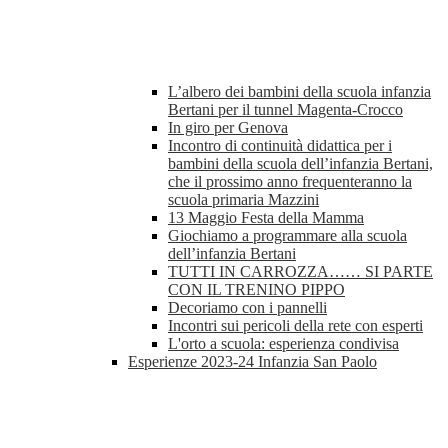
L’albero dei bambini della scuola infanzia
Bertani per il tunnel Magenta-Crocco
In giro per Genova
Incontro di continuità didattica per i
bambini della scuola dell’infanzia Bertani,
che il prossimo anno frequenteranno la
scuola primaria Mazzini
13 Maggio Festa della Mamma
Giochiamo a programmare alla scuola
dell’infanzia Bertani
TUTTI IN CARROZZA…… SI PARTE
CON IL TRENINO PIPPO
Decoriamo con i pannelli
Incontri sui pericoli della rete con esperti
L'orto a scuola: esperienza condivisa
Esperienze 2023-24 Infanzia San Paolo