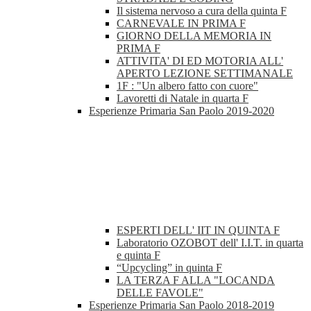
Il sistema nervoso a cura della quinta F
CARNEVALE IN PRIMA F
GIORNO DELLA MEMORIA IN
PRIMA F
ATTIVITA' DI ED MOTORIA ALL'
APERTO LEZIONE SETTIMANALE
1F : "Un albero fatto con cuore"
Lavoretti di Natale in quarta F
Esperienze Primaria San Paolo 2019-2020
ESPERTI DELL' IIT IN QUINTA F
Laboratorio OZOBOT dell' I.I.T. in quarta
e quinta F
“Upcycling” in quinta F
LA TERZA F ALLA "LOCANDA
DELLE FAVOLE"
Esperienze Primaria San Paolo 2018-2019