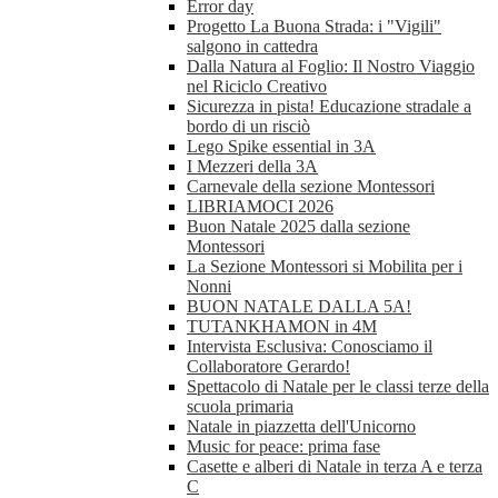
Error day
Progetto La Buona Strada: i "Vigili"
salgono in cattedra
Dalla Natura al Foglio: Il Nostro Viaggio
nel Riciclo Creativo
Sicurezza in pista! Educazione stradale a
bordo di un risciò
Lego Spike essential in 3A
I Mezzeri della 3A
Carnevale della sezione Montessori
LIBRIAMOCI 2026
Buon Natale 2025 dalla sezione
Montessori
La Sezione Montessori si Mobilita per i
Nonni
BUON NATALE DALLA 5A!
TUTANKHAMON in 4M
Intervista Esclusiva: Conosciamo il
Collaboratore Gerardo!
Spettacolo di Natale per le classi terze della
scuola primaria
Natale in piazzetta dell'Unicorno
Music for peace: prima fase
Casette e alberi di Natale in terza A e terza
C