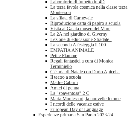
Laboratorio di fumetto in 4D
La terza favola cosmica nella classe terza
Montessori
La sfilata di Carnevale
Riproduzione carta di papiro a scuola
Visita al Galata museo del Mare
La 2A nel giardino di Giverny
Lezione di educazione Stradale
La seconda A festeggia il 100
EMPATIA ANIMALE
Petite Flamme
Regali fantastici a cura di Monica
Terminiello
C'è aria di Natale con Dario Apicella
Il teatro a scuola
Madre Cabrini
Amici di penna
La "spaventosa" 2 C
Maria Montessori, la nouvelle femme
I ricordi delle vacanze estive
European Day of Language
Esperienze primaria San Paolo 2023-24