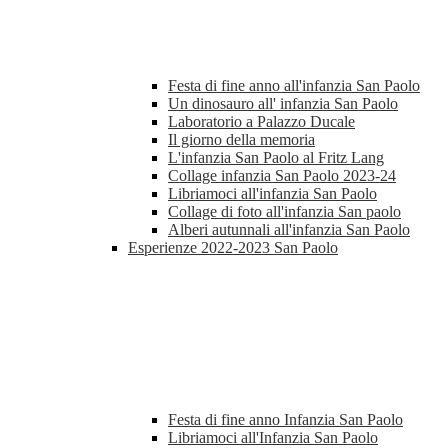
Festa di fine anno all'infanzia San Paolo
Un dinosauro all' infanzia San Paolo
Laboratorio a Palazzo Ducale
Il giorno della memoria
L'infanzia San Paolo al Fritz Lang
Collage infanzia San Paolo 2023-24
Libriamoci all'infanzia San Paolo
Collage di foto all'infanzia San paolo
Alberi autunnali all'infanzia San Paolo
Esperienze 2022-2023 San Paolo
Festa di fine anno Infanzia San Paolo
Libriamoci all'Infanzia San Paolo