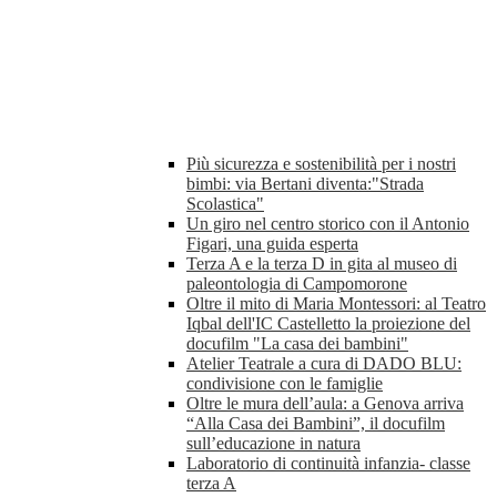
Più sicurezza e sostenibilità per i nostri
bimbi: via Bertani diventa:"Strada
Scolastica"
Un giro nel centro storico con il Antonio
Figari, una guida esperta
Terza A e la terza D in gita al museo di
paleontologia di Campomorone
Oltre il mito di Maria Montessori: al Teatro
Iqbal dell'IC Castelletto la proiezione del
docufilm "La casa dei bambini"
Atelier Teatrale a cura di DADO BLU:
condivisione con le famiglie
Oltre le mura dell’aula: a Genova arriva
“Alla Casa dei Bambini”, il docufilm
sull’educazione in natura
Laboratorio di continuità infanzia- classe
terza A