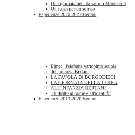
Una giornata nel laboratorio Montessori
Un sasso per un sorriso
Esperienze 2020-2021 Bertani
Elmer , l'elefante variopinto scuola
dell'infanzia Bertani
LA FAVOLA DI BORGODIECI
LA GIORNATA DELLA TERRA
ALL'INFANZIA BERTANI
" ll diritto al nome e all'identità"
Esperienze 2019-2020 Bertani