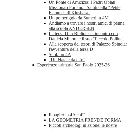
Un Ponte di Amicizia: I Padri Oblati
Missionari Portano i Saluti dalla "Petite
Flamme" di Kinshasa!
Un pomeriggio da Sumeri in 4M
Andiamo a trovare i nostri amici di penna
alla scuola ANDERSEN
La terza D in Biblioteca: incontro con
Daniela Minore e il suo "Piccolo Polline"
Alla scoperta dei tesori di Palazzo Spinola:
l'avventura della terza D
Scribi in 4A
“Un Natale da elfo”
Esperienze primaria San Paolo 2025-26
Il papiro in 4A e 4F
LA GEOMETRIA PRENDE FORMA
Piccoli archeologi in azione: le nostre