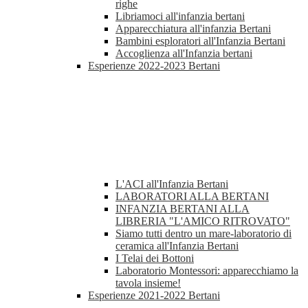
righe
Libriamoci all'infanzia bertani
Apparecchiatura all'infanzia Bertani
Bambini esploratori all'Infanzia Bertani
Accoglienza all'Infanzia bertani
Esperienze 2022-2023 Bertani
L'ACI all'Infanzia Bertani
LABORATORI ALLA BERTANI
INFANZIA BERTANI ALLA
LIBRERIA "L'AMICO RITROVATO"
Siamo tutti dentro un mare-laboratorio di
ceramica all'Infanzia Bertani
I Telai dei Bottoni
Laboratorio Montessori: apparecchiamo la
tavola insieme!
Esperienze 2021-2022 Bertani