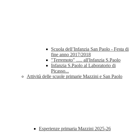
Scuola dell’Infanzia San Paolo - Festa di
fine anno 2017/2018
"Terremoto" ..... all'Infanzia S.Paolo
Infanzia S.Paolo al Laboratorio di
Picasso...
Attività delle scuole primarie Mazzini e San Paolo
Esperienze primaria Mazzini 2025-26