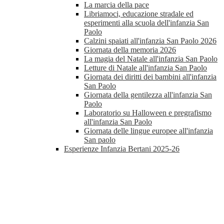
La marcia della pace
Libriamoci, educazione stradale ed
esperimenti alla scuola dell'infanzia San
Paolo
Calzini spaiati all'infanzia San Paolo 2026
Giornata della memoria 2026
La magia del Natale all'infanzia San Paolo
Letture di Natale all'infanzia San Paolo
Giornata dei diritti dei bambini all'infanzia
San Paolo
Giornata della gentilezza all'infanzia San
Paolo
Laboratorio su Halloween e pregrafismo
all'infanzia San Paolo
Giornata delle lingue europee all'infanzia
San paolo
Esperienze Infanzia Bertani 2025-26