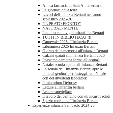
Antica farmacia di Sant'Anna: erbario
La giornata della terra
Lavori dell'infanzia Bertani nell'anno
scolastico 2025-26
“IL PRATO FIORITO”
NATURAL- MENTE
Incontro con i vigili urbani alla Bertani
TUTTI IN BIBLIOTECA!!!!!
Carnevale 2026 all'infanzia Bertani
Libriamoci 2026 Infanzia Bertani
Giorno della memoria all'infanzia Bertani
Calzini spaiati all'infanzia Bertani 2026
Possiamo dare una forma all’acqua?
Natale: scuola aperta all’Infanzia Bertani
La scuola dell’Infanzia Bertani apre le
porte ai genitori per festeggiare il Natale
con dei divertenti laboratori:
Il mio primo Debussy
Letture all'infanzia bertani
Lettere smerigliate
Il lavoro del bambino con gli incastri solidi
Spazio morbido all'infanzia Bertani
Esperienze infanzia San paolo 2024-25