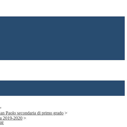
>
 San Paolo secondaria di primo grado
>
ia 2019-2020
>
NE