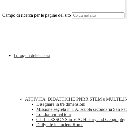
Campo di ricerca per le pagine del sito
I progetti delle classi
ATTIVITA' DIDATTICHE PNRR STEM e MULTILI
Disegnare in tre dimensioni
Missione segreta in 1 A, scuola secondaria San Pa
London virtual tour
CLIL LESSONS in V A: History and Geography
Daily life in ancient Rome