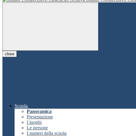
close
Scuola
Panoramica
Presentazione
I luoghi
Le persone
I numeri della scuola