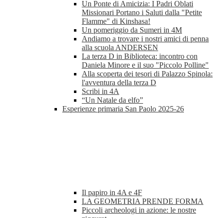
Un Ponte di Amicizia: I Padri Oblati
Missionari Portano i Saluti dalla "Petite
Flamme" di Kinshasa!
Un pomeriggio da Sumeri in 4M
Andiamo a trovare i nostri amici di penna
alla scuola ANDERSEN
La terza D in Biblioteca: incontro con
Daniela Minore e il suo "Piccolo Polline"
Alla scoperta dei tesori di Palazzo Spinola:
l'avventura della terza D
Scribi in 4A
“Un Natale da elfo”
Esperienze primaria San Paolo 2025-26
Il papiro in 4A e 4F
LA GEOMETRIA PRENDE FORMA
Piccoli archeologi in azione: le nostre