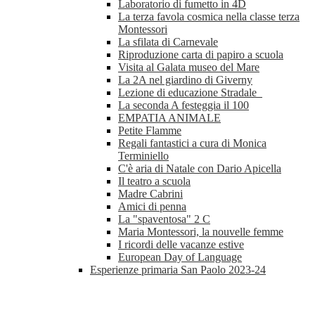
Laboratorio di fumetto in 4D
La terza favola cosmica nella classe terza
Montessori
La sfilata di Carnevale
Riproduzione carta di papiro a scuola
Visita al Galata museo del Mare
La 2A nel giardino di Giverny
Lezione di educazione Stradale
La seconda A festeggia il 100
EMPATIA ANIMALE
Petite Flamme
Regali fantastici a cura di Monica
Terminiello
C'è aria di Natale con Dario Apicella
Il teatro a scuola
Madre Cabrini
Amici di penna
La "spaventosa" 2 C
Maria Montessori, la nouvelle femme
I ricordi delle vacanze estive
European Day of Language
Esperienze primaria San Paolo 2023-24