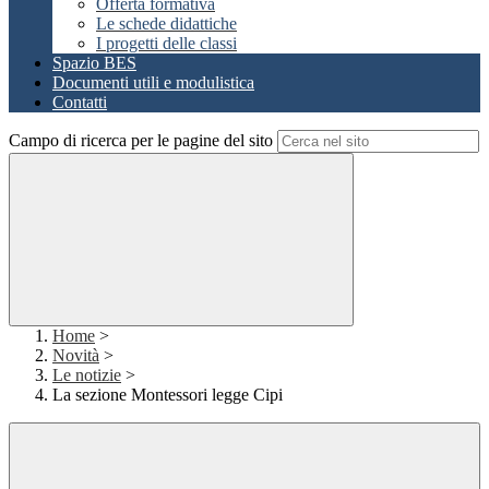
Offerta formativa
Le schede didattiche
I progetti delle classi
Spazio BES
Documenti utili e modulistica
Contatti
Campo di ricerca per le pagine del sito
Home
>
Novità
>
Le notizie
>
La sezione Montessori legge Cipi