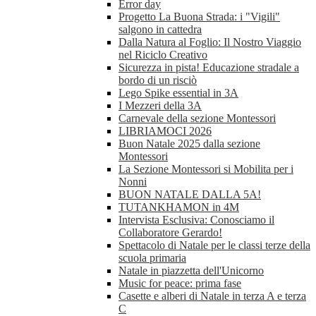
Error day
Progetto La Buona Strada: i "Vigili"
salgono in cattedra
Dalla Natura al Foglio: Il Nostro Viaggio
nel Riciclo Creativo
Sicurezza in pista! Educazione stradale a
bordo di un risciò
Lego Spike essential in 3A
I Mezzeri della 3A
Carnevale della sezione Montessori
LIBRIAMOCI 2026
Buon Natale 2025 dalla sezione
Montessori
La Sezione Montessori si Mobilita per i
Nonni
BUON NATALE DALLA 5A!
TUTANKHAMON in 4M
Intervista Esclusiva: Conosciamo il
Collaboratore Gerardo!
Spettacolo di Natale per le classi terze della
scuola primaria
Natale in piazzetta dell'Unicorno
Music for peace: prima fase
Casette e alberi di Natale in terza A e terza
C