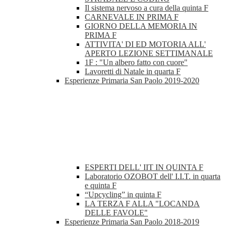
Il sistema nervoso a cura della quinta F
CARNEVALE IN PRIMA F
GIORNO DELLA MEMORIA IN
PRIMA F
ATTIVITA' DI ED MOTORIA ALL'
APERTO LEZIONE SETTIMANALE
1F : "Un albero fatto con cuore"
Lavoretti di Natale in quarta F
Esperienze Primaria San Paolo 2019-2020
ESPERTI DELL' IIT IN QUINTA F
Laboratorio OZOBOT dell' I.I.T. in quarta
e quinta F
“Upcycling” in quinta F
LA TERZA F ALLA "LOCANDA
DELLE FAVOLE"
Esperienze Primaria San Paolo 2018-2019