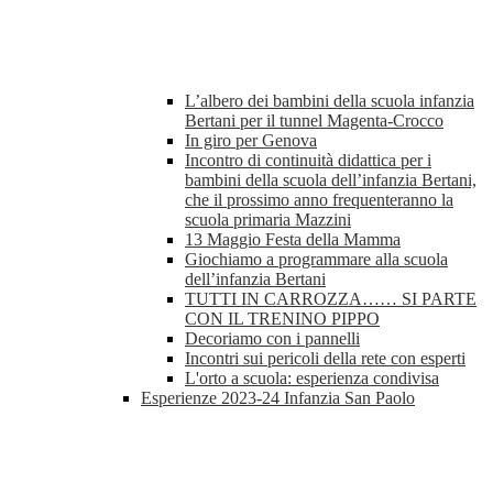
L’albero dei bambini della scuola infanzia
Bertani per il tunnel Magenta-Crocco
In giro per Genova
Incontro di continuità didattica per i
bambini della scuola dell’infanzia Bertani,
che il prossimo anno frequenteranno la
scuola primaria Mazzini
13 Maggio Festa della Mamma
Giochiamo a programmare alla scuola
dell’infanzia Bertani
TUTTI IN CARROZZA…… SI PARTE
CON IL TRENINO PIPPO
Decoriamo con i pannelli
Incontri sui pericoli della rete con esperti
L'orto a scuola: esperienza condivisa
Esperienze 2023-24 Infanzia San Paolo