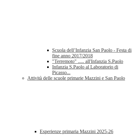
Scuola dell’Infanzia San Paolo - Festa di
fine anno 2017/2018
"Terremoto" ..... all'Infanzia S.Paolo
Infanzia S.Paolo al Laboratorio di
Picasso...
Attività delle scuole primarie Mazzini e San Paolo
Esperienze primaria Mazzini 2025-26