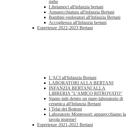
righe
Libriamoci all'infanzia bertani
Apparecchiatura all'infanzia Bertani
Bambini esploratori all'Infanzia Bertani
Accoglienza all'Infanzia bertani
Esperienze 2022-2023 Bertani
L'ACI all'Infanzia Bertani
LABORATORI ALLA BERTANI
INFANZIA BERTANI ALLA
LIBRERIA "L'AMICO RITROVATO"
Siamo tutti dentro un mare-laboratorio di
ceramica all'Infanzia Bertani
I Telai dei Bottoni
Laboratorio Montessori: apparecchiamo la
tavola insieme!
Esperienze 2021-2022 Bertani