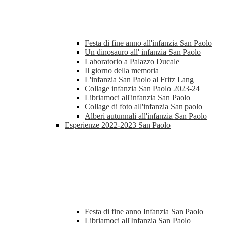
Festa di fine anno all'infanzia San Paolo
Un dinosauro all' infanzia San Paolo
Laboratorio a Palazzo Ducale
Il giorno della memoria
L'infanzia San Paolo al Fritz Lang
Collage infanzia San Paolo 2023-24
Libriamoci all'infanzia San Paolo
Collage di foto all'infanzia San paolo
Alberi autunnali all'infanzia San Paolo
Esperienze 2022-2023 San Paolo
Festa di fine anno Infanzia San Paolo
Libriamoci all'Infanzia San Paolo