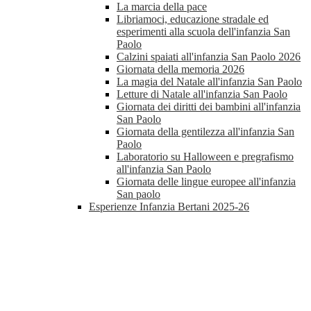
La marcia della pace
Libriamoci, educazione stradale ed
esperimenti alla scuola dell'infanzia San
Paolo
Calzini spaiati all'infanzia San Paolo 2026
Giornata della memoria 2026
La magia del Natale all'infanzia San Paolo
Letture di Natale all'infanzia San Paolo
Giornata dei diritti dei bambini all'infanzia
San Paolo
Giornata della gentilezza all'infanzia San
Paolo
Laboratorio su Halloween e pregrafismo
all'infanzia San Paolo
Giornata delle lingue europee all'infanzia
San paolo
Esperienze Infanzia Bertani 2025-26