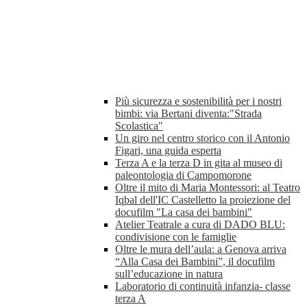
Più sicurezza e sostenibilità per i nostri
bimbi: via Bertani diventa:"Strada
Scolastica"
Un giro nel centro storico con il Antonio
Figari, una guida esperta
Terza A e la terza D in gita al museo di
paleontologia di Campomorone
Oltre il mito di Maria Montessori: al Teatro
Iqbal dell'IC Castelletto la proiezione del
docufilm "La casa dei bambini"
Atelier Teatrale a cura di DADO BLU:
condivisione con le famiglie
Oltre le mura dell’aula: a Genova arriva
“Alla Casa dei Bambini”, il docufilm
sull’educazione in natura
Laboratorio di continuità infanzia- classe
terza A