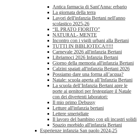
Antica farmacia di Sant'Anna: erbario
La giornata della terra
Lavori dell'infanzia Bertani nell'anno
scolastico 2025-26
“IL PRATO FIORITO”
NATURAL- MENTE
Incontro con i vigili urbani alla Bertani
TUTTI IN BIBLIOTECA!!!!!
Carnevale 2026 all'infanzia Bertani
Libriamoci 2026 Infanzia Bertani
Giorno della memoria all'infanzia Bertani
Calzini spaiati all'infanzia Bertani 2026
Possiamo dare una forma all’acqua?
Natale: scuola aperta all’Infanzia Bertani
La scuola dell’Infanzia Bertani apre le
porte ai genitori per festeggiare il Natale
con dei divertenti laboratori:
Il mio primo Debussy
Letture all'infanzia bertani
Lettere smerigliate
Il lavoro del bambino con gli incastri solidi
Spazio morbido all'infanzia Bertani
Esperienze infanzia San paolo 2024-25