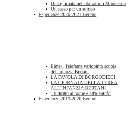
Una giornata nel laboratorio Montessori
Un sasso per un sorriso
Esperienze 2020-2021 Bertani
Elmer , l'elefante variopinto scuola
dell'infanzia Bertani
LA FAVOLA DI BORGODIECI
LA GIORNATA DELLA TERRA
ALL'INFANZIA BERTANI
" ll diritto al nome e all'identità"
Esperienze 2019-2020 Bertani