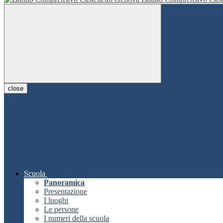
close
Scuola
Panoramica
Presentazione
I luoghi
Le persone
I numeri della scuola