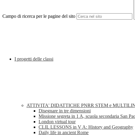
Campo di ricerca per le pagine del sito
I progetti delle classi
ATTIVITA' DIDATTICHE PNRR STEM e MULTILI
Disegnare in tre dimensioni
Missione segreta in 1 A, scuola secondaria San Pa
London virtual tour
CLIL LESSONS in V A: History and Geography
Daily life in ancient Rome