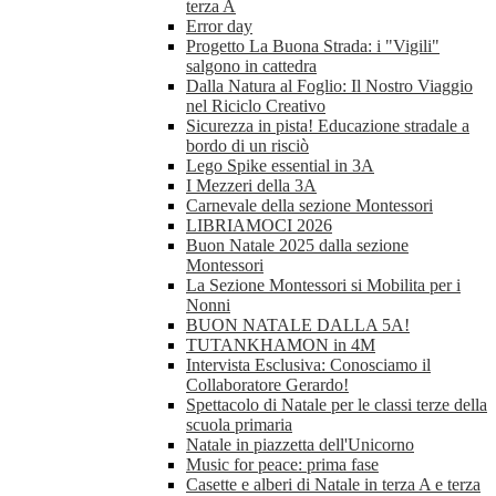
terza A
Error day
Progetto La Buona Strada: i "Vigili"
salgono in cattedra
Dalla Natura al Foglio: Il Nostro Viaggio
nel Riciclo Creativo
Sicurezza in pista! Educazione stradale a
bordo di un risciò
Lego Spike essential in 3A
I Mezzeri della 3A
Carnevale della sezione Montessori
LIBRIAMOCI 2026
Buon Natale 2025 dalla sezione
Montessori
La Sezione Montessori si Mobilita per i
Nonni
BUON NATALE DALLA 5A!
TUTANKHAMON in 4M
Intervista Esclusiva: Conosciamo il
Collaboratore Gerardo!
Spettacolo di Natale per le classi terze della
scuola primaria
Natale in piazzetta dell'Unicorno
Music for peace: prima fase
Casette e alberi di Natale in terza A e terza