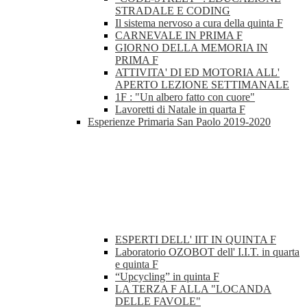
STRADALE E CODING
Il sistema nervoso a cura della quinta F
CARNEVALE IN PRIMA F
GIORNO DELLA MEMORIA IN
PRIMA F
ATTIVITA' DI ED MOTORIA ALL'
APERTO LEZIONE SETTIMANALE
1F : "Un albero fatto con cuore"
Lavoretti di Natale in quarta F
Esperienze Primaria San Paolo 2019-2020
ESPERTI DELL' IIT IN QUINTA F
Laboratorio OZOBOT dell' I.I.T. in quarta
e quinta F
“Upcycling” in quinta F
LA TERZA F ALLA "LOCANDA
DELLE FAVOLE"