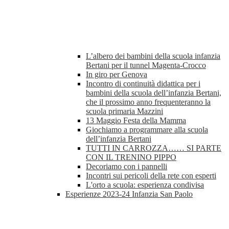
L’albero dei bambini della scuola infanzia
Bertani per il tunnel Magenta-Crocco
In giro per Genova
Incontro di continuità didattica per i
bambini della scuola dell’infanzia Bertani,
che il prossimo anno frequenteranno la
scuola primaria Mazzini
13 Maggio Festa della Mamma
Giochiamo a programmare alla scuola
dell’infanzia Bertani
TUTTI IN CARROZZA…… SI PARTE
CON IL TRENINO PIPPO
Decoriamo con i pannelli
Incontri sui pericoli della rete con esperti
L'orto a scuola: esperienza condivisa
Esperienze 2023-24 Infanzia San Paolo