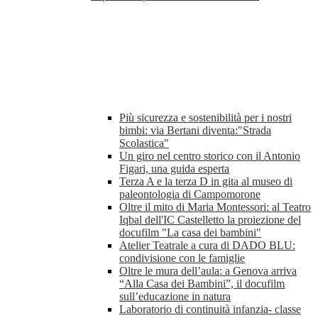
Più sicurezza e sostenibilità per i nostri
bimbi: via Bertani diventa:"Strada
Scolastica"
Un giro nel centro storico con il Antonio
Figari, una guida esperta
Terza A e la terza D in gita al museo di
paleontologia di Campomorone
Oltre il mito di Maria Montessori: al Teatro
Iqbal dell'IC Castelletto la proiezione del
docufilm "La casa dei bambini"
Atelier Teatrale a cura di DADO BLU:
condivisione con le famiglie
Oltre le mura dell’aula: a Genova arriva
“Alla Casa dei Bambini”, il docufilm
sull’educazione in natura
Laboratorio di continuità infanzia- classe