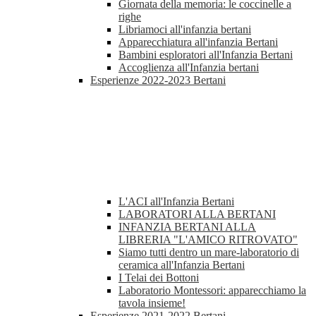
Giornata della memoria: le coccinelle a
righe
Libriamoci all'infanzia bertani
Apparecchiatura all'infanzia Bertani
Bambini esploratori all'Infanzia Bertani
Accoglienza all'Infanzia bertani
Esperienze 2022-2023 Bertani
L'ACI all'Infanzia Bertani
LABORATORI ALLA BERTANI
INFANZIA BERTANI ALLA
LIBRERIA "L'AMICO RITROVATO"
Siamo tutti dentro un mare-laboratorio di
ceramica all'Infanzia Bertani
I Telai dei Bottoni
Laboratorio Montessori: apparecchiamo la
tavola insieme!
Esperienze 2021-2022 Bertani