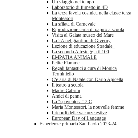
Un viaggio nel tempo
Laboratorio di fumetto in 4D
La terza favola cosmica nella classe terza
Montessori
La sfilata di Carnevale
Riproduzione carta di papiro a scuola
Visita al Galata museo del Mare
La 2A nel giardino di Giverny
Lezione di educazione Stradale
La seconda A festeggia il 100
EMPATIA ANIMALE
Petite Flamme
Regali fantastici a cura di Monica
Terminiello
C'è aria di Natale con Dario Apicella
Il teatro a scuola
Madre Cabrini
Amici di penna
La "spaventosa" 2 C
Maria Montessori, la nouvelle femme
I ricordi delle vacanze estive
European Day of Language
Esperienze primaria San Paolo 2023-24