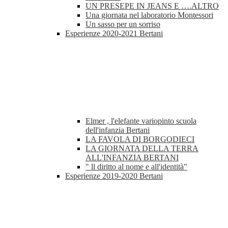
UN PRESEPE IN JEANS E ….ALTRO
Una giornata nel laboratorio Montessori
Un sasso per un sorriso
Esperienze 2020-2021 Bertani
Elmer , l'elefante variopinto scuola
dell'infanzia Bertani
LA FAVOLA DI BORGODIECI
LA GIORNATA DELLA TERRA
ALL'INFANZIA BERTANI
" ll diritto al nome e all'identità"
Esperienze 2019-2020 Bertani