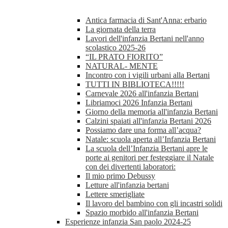
Antica farmacia di Sant'Anna: erbario
La giornata della terra
Lavori dell'infanzia Bertani nell'anno
scolastico 2025-26
“IL PRATO FIORITO”
NATURAL- MENTE
Incontro con i vigili urbani alla Bertani
TUTTI IN BIBLIOTECA!!!!!
Carnevale 2026 all'infanzia Bertani
Libriamoci 2026 Infanzia Bertani
Giorno della memoria all'infanzia Bertani
Calzini spaiati all'infanzia Bertani 2026
Possiamo dare una forma all’acqua?
Natale: scuola aperta all’Infanzia Bertani
La scuola dell’Infanzia Bertani apre le
porte ai genitori per festeggiare il Natale
con dei divertenti laboratori:
Il mio primo Debussy
Letture all'infanzia bertani
Lettere smerigliate
Il lavoro del bambino con gli incastri solidi
Spazio morbido all'infanzia Bertani
Esperienze infanzia San paolo 2024-25