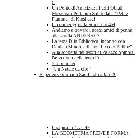
C
Un Ponte di Amicizia: I Padri Oblati
Missionari Portano i Saluti dalla "Petite
Flamme" di Kinshasa!
Un pomeriggio da Sumeri in 4M
Andiamo a trovare i nostri amici di penna
alla scuola ANDERSEN
La terza D in Biblioteca: incontro con
Daniela Minore e il suo "Piccolo Polline"
Alla scoperta dei tesori di Palazzo Spinola:
l'avventura della terza D
Scribi in 4A
“Un Natale da elfo”
Esperienze primaria San Paolo 2025-26
Il papiro in 4A e 4F
LA GEOMETRIA PRENDE FORMA