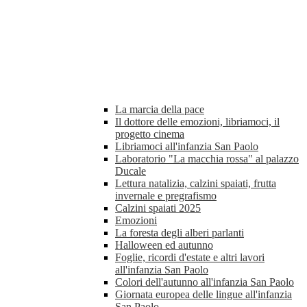
La marcia della pace
Il dottore delle emozioni, libriamoci, il
progetto cinema
Libriamoci all'infanzia San Paolo
Laboratorio "La macchia rossa" al palazzo
Ducale
Lettura natalizia, calzini spaiati, frutta
invernale e pregrafismo
Calzini spaiati 2025
Emozioni
La foresta degli alberi parlanti
Halloween ed autunno
Foglie, ricordi d'estate e altri lavori
all'infanzia San Paolo
Colori dell'autunno all'infanzia San Paolo
Giornata europea delle lingue all'infanzia
San Paolo