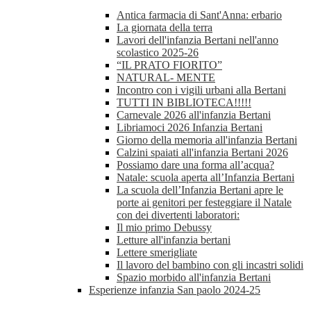
Antica farmacia di Sant'Anna: erbario
La giornata della terra
Lavori dell'infanzia Bertani nell'anno
scolastico 2025-26
“IL PRATO FIORITO”
NATURAL- MENTE
Incontro con i vigili urbani alla Bertani
TUTTI IN BIBLIOTECA!!!!!
Carnevale 2026 all'infanzia Bertani
Libriamoci 2026 Infanzia Bertani
Giorno della memoria all'infanzia Bertani
Calzini spaiati all'infanzia Bertani 2026
Possiamo dare una forma all’acqua?
Natale: scuola aperta all’Infanzia Bertani
La scuola dell’Infanzia Bertani apre le
porte ai genitori per festeggiare il Natale
con dei divertenti laboratori:
Il mio primo Debussy
Letture all'infanzia bertani
Lettere smerigliate
Il lavoro del bambino con gli incastri solidi
Spazio morbido all'infanzia Bertani
Esperienze infanzia San paolo 2024-25