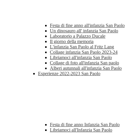
Festa di fine anno all'infanzia San Paolo
Un dinosauro all' infanzia San Paolo
Laboratorio a Palazzo Ducale
Il giorno della memoria
L'infanzia San Paolo al Fritz Lang
Collage infanzia San Paolo 2023-24
Libriamoci all'infanzia San Paolo
Collage di foto all'infanzia San paolo
Alberi autunnali all'infanzia San Paolo
Esperienze 2022-2023 San Paolo
Festa di fine anno Infanzia San Paolo
Libriamoci all'Infanzia San Paolo