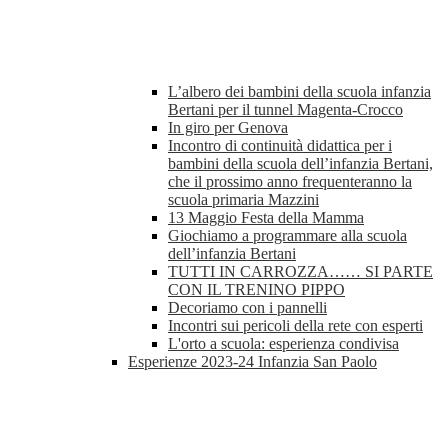
L’albero dei bambini della scuola infanzia
Bertani per il tunnel Magenta-Crocco
In giro per Genova
Incontro di continuità didattica per i
bambini della scuola dell’infanzia Bertani,
che il prossimo anno frequenteranno la
scuola primaria Mazzini
13 Maggio Festa della Mamma
Giochiamo a programmare alla scuola
dell’infanzia Bertani
TUTTI IN CARROZZA…… SI PARTE
CON IL TRENINO PIPPO
Decoriamo con i pannelli
Incontri sui pericoli della rete con esperti
L'orto a scuola: esperienza condivisa
Esperienze 2023-24 Infanzia San Paolo