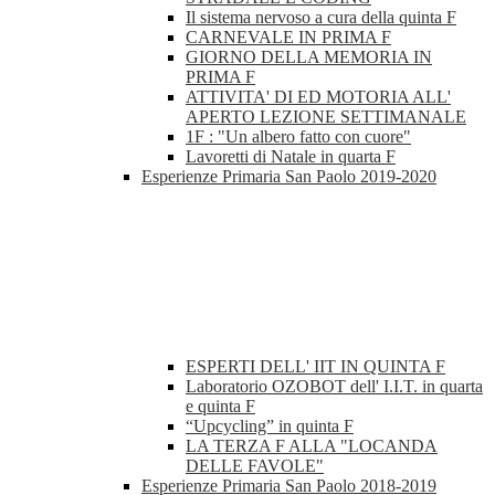
Il sistema nervoso a cura della quinta F
CARNEVALE IN PRIMA F
GIORNO DELLA MEMORIA IN
PRIMA F
ATTIVITA' DI ED MOTORIA ALL'
APERTO LEZIONE SETTIMANALE
1F : "Un albero fatto con cuore"
Lavoretti di Natale in quarta F
Esperienze Primaria San Paolo 2019-2020
ESPERTI DELL' IIT IN QUINTA F
Laboratorio OZOBOT dell' I.I.T. in quarta
e quinta F
“Upcycling” in quinta F
LA TERZA F ALLA "LOCANDA
DELLE FAVOLE"
Esperienze Primaria San Paolo 2018-2019