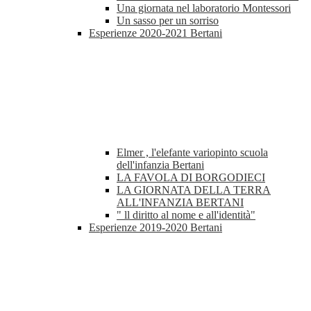
Una giornata nel laboratorio Montessori
Un sasso per un sorriso
Esperienze 2020-2021 Bertani
Elmer , l'elefante variopinto scuola
dell'infanzia Bertani
LA FAVOLA DI BORGODIECI
LA GIORNATA DELLA TERRA
ALL'INFANZIA BERTANI
" ll diritto al nome e all'identità"
Esperienze 2019-2020 Bertani