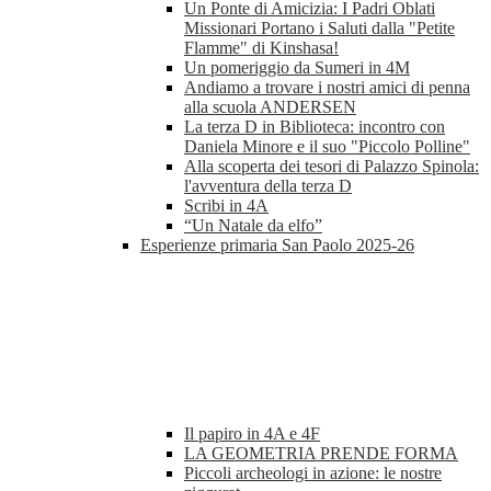
Un Ponte di Amicizia: I Padri Oblati
Missionari Portano i Saluti dalla "Petite
Flamme" di Kinshasa!
Un pomeriggio da Sumeri in 4M
Andiamo a trovare i nostri amici di penna
alla scuola ANDERSEN
La terza D in Biblioteca: incontro con
Daniela Minore e il suo "Piccolo Polline"
Alla scoperta dei tesori di Palazzo Spinola:
l'avventura della terza D
Scribi in 4A
“Un Natale da elfo”
Esperienze primaria San Paolo 2025-26
Il papiro in 4A e 4F
LA GEOMETRIA PRENDE FORMA
Piccoli archeologi in azione: le nostre