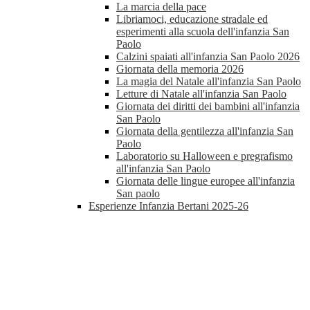
La marcia della pace
Libriamoci, educazione stradale ed
esperimenti alla scuola dell'infanzia San
Paolo
Calzini spaiati all'infanzia San Paolo 2026
Giornata della memoria 2026
La magia del Natale all'infanzia San Paolo
Letture di Natale all'infanzia San Paolo
Giornata dei diritti dei bambini all'infanzia
San Paolo
Giornata della gentilezza all'infanzia San
Paolo
Laboratorio su Halloween e pregrafismo
all'infanzia San Paolo
Giornata delle lingue europee all'infanzia
San paolo
Esperienze Infanzia Bertani 2025-26