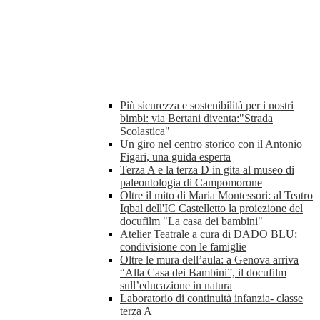
Più sicurezza e sostenibilità per i nostri
bimbi: via Bertani diventa:"Strada
Scolastica"
Un giro nel centro storico con il Antonio
Figari, una guida esperta
Terza A e la terza D in gita al museo di
paleontologia di Campomorone
Oltre il mito di Maria Montessori: al Teatro
Iqbal dell'IC Castelletto la proiezione del
docufilm "La casa dei bambini"
Atelier Teatrale a cura di DADO BLU:
condivisione con le famiglie
Oltre le mura dell’aula: a Genova arriva
“Alla Casa dei Bambini”, il docufilm
sull’educazione in natura
Laboratorio di continuità infanzia- classe
terza A