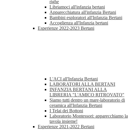
righe
Libriamoci all'infanzia bertani
Apparecchiatura all'infanzia Bertani
Bambini esploratori all'Infanzia Bertani
Accoglienza all'Infanzia bertani
Esperienze 2022-2023 Bertani
L'ACI all'Infanzia Bertani
LABORATORI ALLA BERTANI
INFANZIA BERTANI ALLA
LIBRERIA "L'AMICO RITROVATO"
Siamo tutti dentro un mare-laboratorio di
ceramica all'Infanzia Bertani
I Telai dei Bottoni
Laboratorio Montessori: apparecchiamo la
tavola insieme!
Esperienze 2021-2022 Bertani