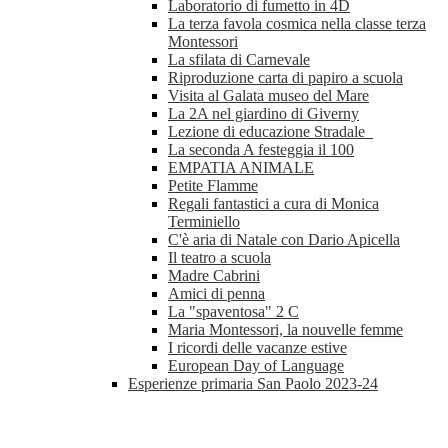
Laboratorio di fumetto in 4D
La terza favola cosmica nella classe terza
Montessori
La sfilata di Carnevale
Riproduzione carta di papiro a scuola
Visita al Galata museo del Mare
La 2A nel giardino di Giverny
Lezione di educazione Stradale
La seconda A festeggia il 100
EMPATIA ANIMALE
Petite Flamme
Regali fantastici a cura di Monica
Terminiello
C'è aria di Natale con Dario Apicella
Il teatro a scuola
Madre Cabrini
Amici di penna
La "spaventosa" 2 C
Maria Montessori, la nouvelle femme
I ricordi delle vacanze estive
European Day of Language
Esperienze primaria San Paolo 2023-24