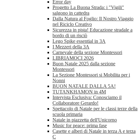
Error day
Progetto La Buona Strada: i "Vigili"
salgono in cattedra
Dalla Natura al Foglio: Il Nostro Viaggio
nel Riciclo Creativo
Sicurezza in pista! Educazione stradale a
bordo di un risciò
Lego Spike essential in 3A
I Mezzeri della 3A
Carnevale della sezione Montessori
LIBRIAMOCI 2026
Buon Natale 2025 dalla sezione
Montessori
La Sezione Montessori si Mobilita per i
Nonni
BUON NATALE DALLA 5A!
TUTANKHAMON in 4M
Intervista Esclusiva: Conosciamo il
Collaboratore Gerardo!
Spettacolo di Natale per le classi terze della
scuola primaria
Natale in piazzetta dell'Unicorno
Music for peace: prima fase
Casette e alberi di Natale in terza A e terza
C