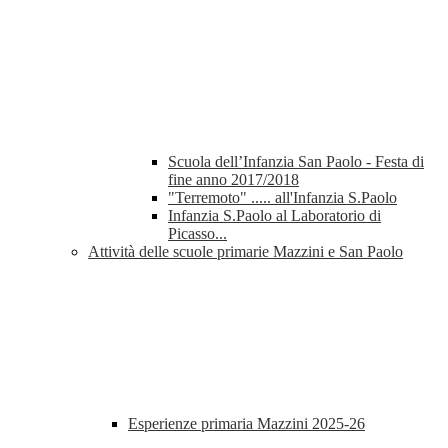
Scuola dell’Infanzia San Paolo - Festa di
fine anno 2017/2018
"Terremoto" ..... all'Infanzia S.Paolo
Infanzia S.Paolo al Laboratorio di
Picasso...
Attività delle scuole primarie Mazzini e San Paolo
Esperienze primaria Mazzini 2025-26