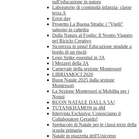
sull’educazione in natura
Laboratorio di continuità infanzia- classe
terza A
Error day
Progetto La Buona Strada: i "Vigili"
salgono in cattedra
Dalla Natura al Foglio: Il Nostro Viaggio
nel Riciclo Creativo
Sicurezza in pista! Educazione stradale a
bordo di un risciò
Lego Spike essential in 3A
I Mezzeri della 3A
Carnevale della sezione Montessori
LIBRIAMOCI 2026
Buon Natale 2025 dalla sezione
Montessori
La Sezione Montessori si Mobilita per i
Nonni
BUON NATALE DALLA 5A!
TUTANKHAMON in 4M
Intervista Esclusiva: Conosciamo il
Collaboratore Gerardo!
Spettacolo di Natale per le classi terze della
scuola primaria
Natale in piazzetta dell'Unicorno