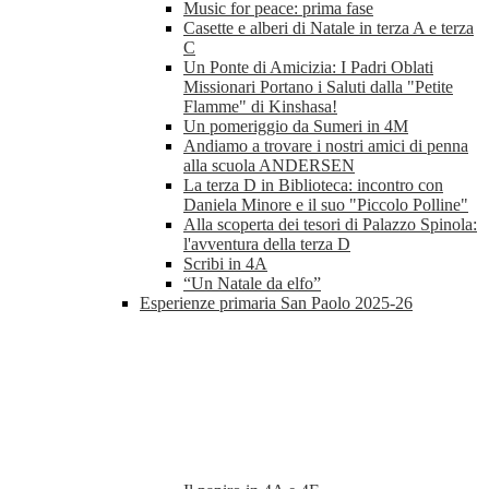
Music for peace: prima fase
Casette e alberi di Natale in terza A e terza
C
Un Ponte di Amicizia: I Padri Oblati
Missionari Portano i Saluti dalla "Petite
Flamme" di Kinshasa!
Un pomeriggio da Sumeri in 4M
Andiamo a trovare i nostri amici di penna
alla scuola ANDERSEN
La terza D in Biblioteca: incontro con
Daniela Minore e il suo "Piccolo Polline"
Alla scoperta dei tesori di Palazzo Spinola:
l'avventura della terza D
Scribi in 4A
“Un Natale da elfo”
Esperienze primaria San Paolo 2025-26