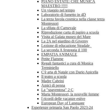
PIANO ESTATE: CHE MUSICA
MAESTRO !!!!!
Un viaggio nel tempo
Laboratorio di fumetto in 4D
La terza favola cosmica nella classe terza
Montessori
La sfilata di Carnevale
Riproduzione carta di papiro a scuola
Visita al Galata museo del Mare
La 2A nel giardino di Giverny
Lezione di educazione Stradale
La seconda A festeggia il 100
EMPATIA ANIMALE
Petite Flamme
Regali fantastici a cura di Monica
Terminiello
C'è aria di Natale con Dario Apicella
Il teatro a scuola
Madre Cabrini
Amici di penna
La "spaventosa" 2 C
Maria Montessori, la nouvelle femme
I ricordi delle vacanze estive
European Day of Language
Esperienze primaria San Paolo 2023-24