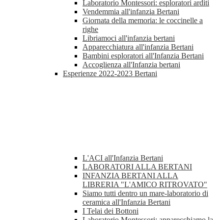
Laboratorio Montessori: esploratori arditi
Vendemmia all'infanzia Bertani
Giornata della memoria: le coccinelle a
righe
Libriamoci all'infanzia bertani
Apparecchiatura all'infanzia Bertani
Bambini esploratori all'Infanzia Bertani
Accoglienza all'Infanzia bertani
Esperienze 2022-2023 Bertani
L'ACI all'Infanzia Bertani
LABORATORI ALLA BERTANI
INFANZIA BERTANI ALLA
LIBRERIA "L'AMICO RITROVATO"
Siamo tutti dentro un mare-laboratorio di
ceramica all'Infanzia Bertani
I Telai dei Bottoni
Laboratorio Montessori: apparecchiamo la