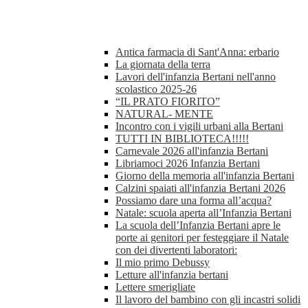
Antica farmacia di Sant'Anna: erbario
La giornata della terra
Lavori dell'infanzia Bertani nell'anno
scolastico 2025-26
“IL PRATO FIORITO”
NATURAL- MENTE
Incontro con i vigili urbani alla Bertani
TUTTI IN BIBLIOTECA!!!!!
Carnevale 2026 all'infanzia Bertani
Libriamoci 2026 Infanzia Bertani
Giorno della memoria all'infanzia Bertani
Calzini spaiati all'infanzia Bertani 2026
Possiamo dare una forma all’acqua?
Natale: scuola aperta all’Infanzia Bertani
La scuola dell’Infanzia Bertani apre le
porte ai genitori per festeggiare il Natale
con dei divertenti laboratori:
Il mio primo Debussy
Letture all'infanzia bertani
Lettere smerigliate
Il lavoro del bambino con gli incastri solidi