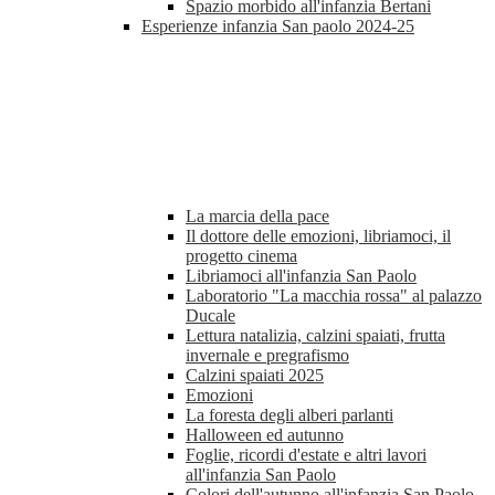
Spazio morbido all'infanzia Bertani
Esperienze infanzia San paolo 2024-25
La marcia della pace
Il dottore delle emozioni, libriamoci, il
progetto cinema
Libriamoci all'infanzia San Paolo
Laboratorio "La macchia rossa" al palazzo
Ducale
Lettura natalizia, calzini spaiati, frutta
invernale e pregrafismo
Calzini spaiati 2025
Emozioni
La foresta degli alberi parlanti
Halloween ed autunno
Foglie, ricordi d'estate e altri lavori
all'infanzia San Paolo
Colori dell'autunno all'infanzia San Paolo