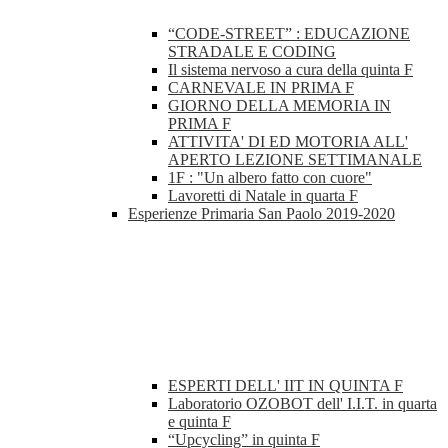
“CODE-STREET” : EDUCAZIONE
STRADALE E CODING
Il sistema nervoso a cura della quinta F
CARNEVALE IN PRIMA F
GIORNO DELLA MEMORIA IN
PRIMA F
ATTIVITA' DI ED MOTORIA ALL'
APERTO LEZIONE SETTIMANALE
1F : "Un albero fatto con cuore"
Lavoretti di Natale in quarta F
Esperienze Primaria San Paolo 2019-2020
ESPERTI DELL' IIT IN QUINTA F
Laboratorio OZOBOT dell' I.I.T. in quarta
e quinta F
“Upcycling” in quinta F