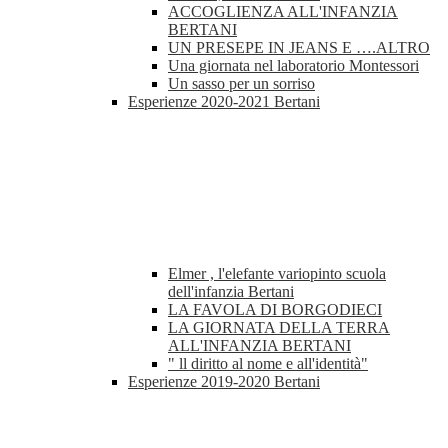
ACCOGLIENZA ALL'INFANZIA
BERTANI
UN PRESEPE IN JEANS E ….ALTRO
Una giornata nel laboratorio Montessori
Un sasso per un sorriso
Esperienze 2020-2021 Bertani
Elmer , l'elefante variopinto scuola
dell'infanzia Bertani
LA FAVOLA DI BORGODIECI
LA GIORNATA DELLA TERRA
ALL'INFANZIA BERTANI
" ll diritto al nome e all'identità"
Esperienze 2019-2020 Bertani