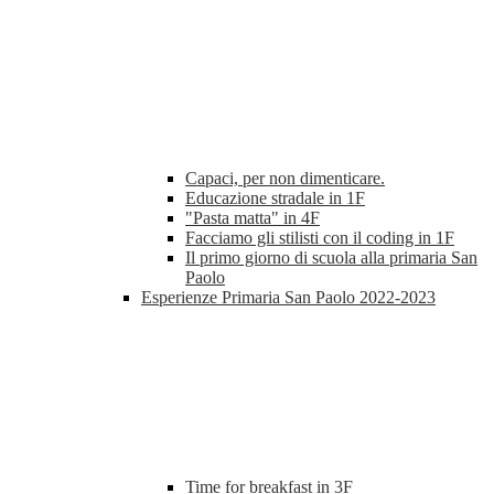
Capaci, per non dimenticare.
Educazione stradale in 1F
"Pasta matta" in 4F
Facciamo gli stilisti con il coding in 1F
Il primo giorno di scuola alla primaria San
Paolo
Esperienze Primaria San Paolo 2022-2023
Time for breakfast in 3F