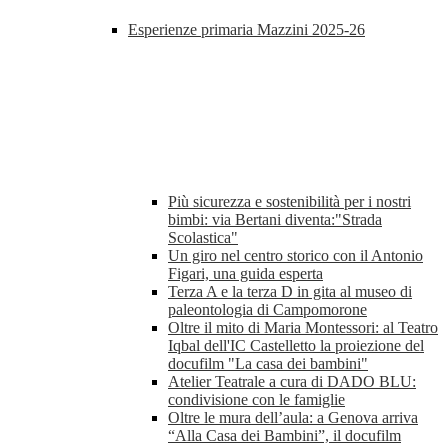
Esperienze primaria Mazzini 2025-26
Più sicurezza e sostenibilità per i nostri
bimbi: via Bertani diventa:"Strada
Scolastica"
Un giro nel centro storico con il Antonio
Figari, una guida esperta
Terza A e la terza D in gita al museo di
paleontologia di Campomorone
Oltre il mito di Maria Montessori: al Teatro
Iqbal dell'IC Castelletto la proiezione del
docufilm "La casa dei bambini"
Atelier Teatrale a cura di DADO BLU:
condivisione con le famiglie
Oltre le mura dell’aula: a Genova arriva
“Alla Casa dei Bambini”, il docufilm