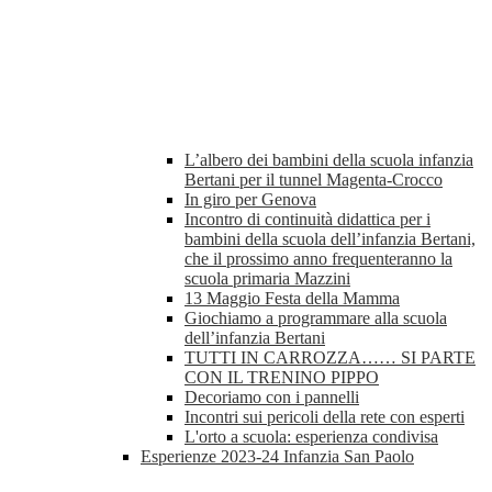
L’albero dei bambini della scuola infanzia
Bertani per il tunnel Magenta-Crocco
In giro per Genova
Incontro di continuità didattica per i
bambini della scuola dell’infanzia Bertani,
che il prossimo anno frequenteranno la
scuola primaria Mazzini
13 Maggio Festa della Mamma
Giochiamo a programmare alla scuola
dell’infanzia Bertani
TUTTI IN CARROZZA…… SI PARTE
CON IL TRENINO PIPPO
Decoriamo con i pannelli
Incontri sui pericoli della rete con esperti
L'orto a scuola: esperienza condivisa
Esperienze 2023-24 Infanzia San Paolo