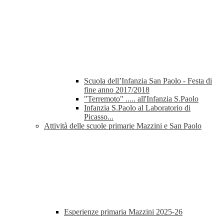
Scuola dell’Infanzia San Paolo - Festa di
fine anno 2017/2018
"Terremoto" ..... all'Infanzia S.Paolo
Infanzia S.Paolo al Laboratorio di
Picasso...
Attività delle scuole primarie Mazzini e San Paolo
Esperienze primaria Mazzini 2025-26