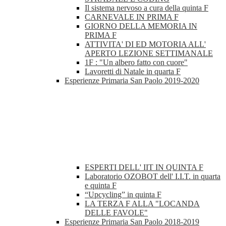
Il sistema nervoso a cura della quinta F
CARNEVALE IN PRIMA F
GIORNO DELLA MEMORIA IN
PRIMA F
ATTIVITA' DI ED MOTORIA ALL'
APERTO LEZIONE SETTIMANALE
1F : "Un albero fatto con cuore"
Lavoretti di Natale in quarta F
Esperienze Primaria San Paolo 2019-2020
ESPERTI DELL' IIT IN QUINTA F
Laboratorio OZOBOT dell' I.I.T. in quarta
e quinta F
“Upcycling” in quinta F
LA TERZA F ALLA "LOCANDA
DELLE FAVOLE"
Esperienze Primaria San Paolo 2018-2019