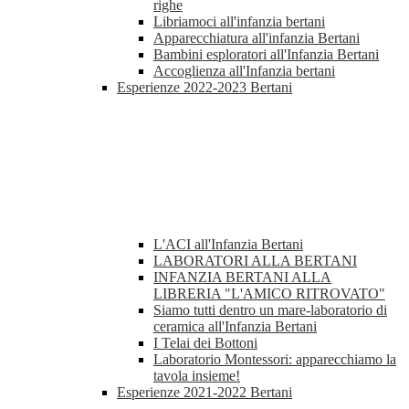
righe
Libriamoci all'infanzia bertani
Apparecchiatura all'infanzia Bertani
Bambini esploratori all'Infanzia Bertani
Accoglienza all'Infanzia bertani
Esperienze 2022-2023 Bertani
L'ACI all'Infanzia Bertani
LABORATORI ALLA BERTANI
INFANZIA BERTANI ALLA
LIBRERIA "L'AMICO RITROVATO"
Siamo tutti dentro un mare-laboratorio di
ceramica all'Infanzia Bertani
I Telai dei Bottoni
Laboratorio Montessori: apparecchiamo la
tavola insieme!
Esperienze 2021-2022 Bertani