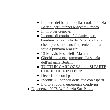
L’albero dei bambini della scuola infanzia
Bertani per il tunnel Magenta-Crocco
In giro per Genova
Incontro di continuità didattica per i
bambini della scuola dell’infanzia Bertani,
che il prossimo anno frequenteranno la
scuola primaria Mazzini
13 Maggio Festa della Mamma
Giochiamo a programmare alla scuola
dell’infanzia Bertani
TUTTI IN CARROZZA…… SI PARTE
CON IL TRENINO PIPPO
Decoriamo con i pannelli
Incontri sui pericoli della rete con esperti
L'orto a scuola: esperienza condivisa
Esperienze 2023-24 Infanzia San Paolo