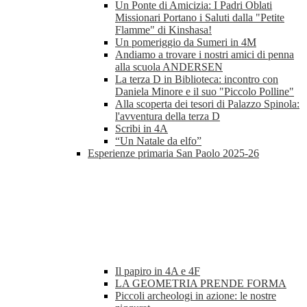
Un Ponte di Amicizia: I Padri Oblati
Missionari Portano i Saluti dalla "Petite
Flamme" di Kinshasa!
Un pomeriggio da Sumeri in 4M
Andiamo a trovare i nostri amici di penna
alla scuola ANDERSEN
La terza D in Biblioteca: incontro con
Daniela Minore e il suo "Piccolo Polline"
Alla scoperta dei tesori di Palazzo Spinola:
l'avventura della terza D
Scribi in 4A
“Un Natale da elfo”
Esperienze primaria San Paolo 2025-26
Il papiro in 4A e 4F
LA GEOMETRIA PRENDE FORMA
Piccoli archeologi in azione: le nostre