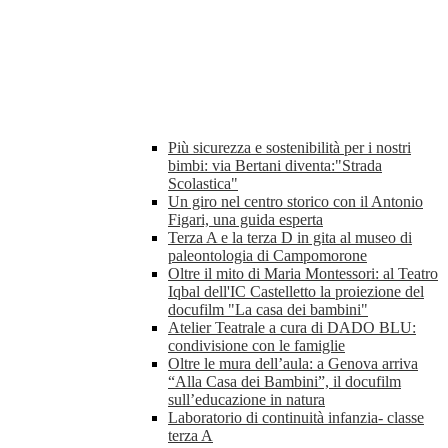
Più sicurezza e sostenibilità per i nostri
bimbi: via Bertani diventa:"Strada
Scolastica"
Un giro nel centro storico con il Antonio
Figari, una guida esperta
Terza A e la terza D in gita al museo di
paleontologia di Campomorone
Oltre il mito di Maria Montessori: al Teatro
Iqbal dell'IC Castelletto la proiezione del
docufilm "La casa dei bambini"
Atelier Teatrale a cura di DADO BLU:
condivisione con le famiglie
Oltre le mura dell’aula: a Genova arriva
“Alla Casa dei Bambini”, il docufilm
sull’educazione in natura
Laboratorio di continuità infanzia- classe
terza A