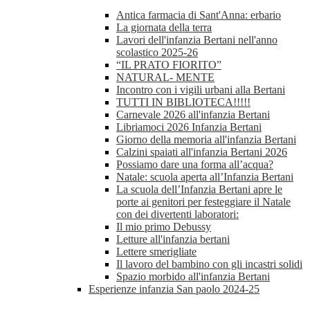
Antica farmacia di Sant'Anna: erbario
La giornata della terra
Lavori dell'infanzia Bertani nell'anno
scolastico 2025-26
“IL PRATO FIORITO”
NATURAL- MENTE
Incontro con i vigili urbani alla Bertani
TUTTI IN BIBLIOTECA!!!!!
Carnevale 2026 all'infanzia Bertani
Libriamoci 2026 Infanzia Bertani
Giorno della memoria all'infanzia Bertani
Calzini spaiati all'infanzia Bertani 2026
Possiamo dare una forma all’acqua?
Natale: scuola aperta all’Infanzia Bertani
La scuola dell’Infanzia Bertani apre le
porte ai genitori per festeggiare il Natale
con dei divertenti laboratori:
Il mio primo Debussy
Letture all'infanzia bertani
Lettere smerigliate
Il lavoro del bambino con gli incastri solidi
Spazio morbido all'infanzia Bertani
Esperienze infanzia San paolo 2024-25