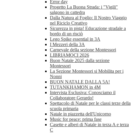
Error day
Progetto La Buona Strada: i "Vigili"
salgono in cattedra
Dalla Natura al Foglio: Il Nostro Viaggio
nel Riciclo Creativo
Sicurezza in pista! Educazione stradale a
bordo di un risciò
Lego Spike essential in 3A
I Mezzeri della 3A
Carnevale della sezione Montessori
LIBRIAMOCI 2026
Buon Natale 2025 dalla sezione
Montessori
La Sezione Montessori si Mobilita per i
Nonni
BUON NATALE DALLA 5A!
TUTANKHAMON in 4M
Intervista Esclusiva: Conosciamo il
Collaboratore Gerardo!
Spettacolo di Natale per le classi terze della
scuola primaria
Natale in piazzetta dell'Unicorno
Music for peace: prima fase
Casette e alberi di Natale in terza A e terza
C