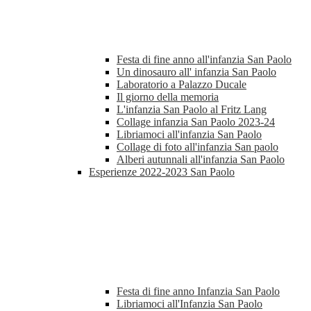
Festa di fine anno all'infanzia San Paolo
Un dinosauro all' infanzia San Paolo
Laboratorio a Palazzo Ducale
Il giorno della memoria
L'infanzia San Paolo al Fritz Lang
Collage infanzia San Paolo 2023-24
Libriamoci all'infanzia San Paolo
Collage di foto all'infanzia San paolo
Alberi autunnali all'infanzia San Paolo
Esperienze 2022-2023 San Paolo
Festa di fine anno Infanzia San Paolo
Libriamoci all'Infanzia San Paolo