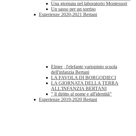
Una giornata nel laboratorio Montessori
Un sasso per un sorriso
Esperienze 2020-2021 Bertani
Elmer , l'elefante variopinto scuola
dell'infanzia Bertani
LA FAVOLA DI BORGODIECI
LA GIORNATA DELLA TERRA
ALL'INFANZIA BERTANI
" ll diritto al nome e all'identità"
Esperienze 2019-2020 Bertani