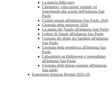
La marcia della pace
Libriamoci, educazione stradale ed
esperimenti alla scuola dell'infanzia San
Paolo
Calzini spaiati all'infanzia San Paolo 2026
Giornata della memoria 2026
La magia del Natale all'infanzia San Paolo
Letture di Natale all'infanzia San Paolo
Giornata dei diritti dei bambini all'infanzia
San Paolo
Giornata della gentilezza all'infanzia San
Paolo
Laboratorio su Halloween e pregrafismo
all'infanzia San Paolo
Giornata delle lingue europee all'infanzia
San paolo
Esperienze Infanzia Bertani 2025-26