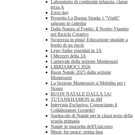
Laboratorio di continuità infanzia- classe
terza A
Error day
Progetto La Buona Strada: i "Vigili"
salgono in cattedra
Dalla Natura al Foglio: Il Nostro Viaggio
nel Riciclo Creativo
Sicurezza in pista! Educazione stradale a
bordo di un risciò
Lego Spike essential in 3A
I Mezzeri della 3A
Carnevale della sezione Montessori
LIBRIAMOCI 2026
Buon Natale 2025 dalla sezione
Montessori
La Sezione Montessori si Mobilita per i
Nonni
BUON NATALE DALLA 5A!
TUTANKHAMON in 4M
Intervista Esclusiva: Conosciamo il
Collaboratore Gerardo!
Spettacolo di Natale per le classi terze della
scuola primaria
Natale in piazzetta dell'Unicorno
Music for peace: prima fase