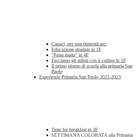
Capaci, per non dimenticare.
Educazione stradale in 1F
"Pasta matta" in 4F
Facciamo gli stilisti con il coding in 1F
Il primo giorno di scuola alla primaria San
Paolo
Esperienze Primaria San Paolo 2022-2023
Time for breakfast in 3F
SETTIMANA COLORATA alla Primaria