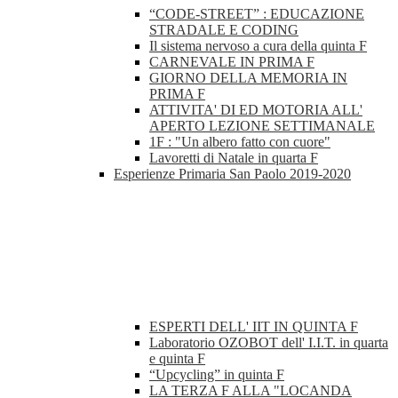
“CODE-STREET” : EDUCAZIONE
STRADALE E CODING
Il sistema nervoso a cura della quinta F
CARNEVALE IN PRIMA F
GIORNO DELLA MEMORIA IN
PRIMA F
ATTIVITA' DI ED MOTORIA ALL'
APERTO LEZIONE SETTIMANALE
1F : "Un albero fatto con cuore"
Lavoretti di Natale in quarta F
Esperienze Primaria San Paolo 2019-2020
ESPERTI DELL' IIT IN QUINTA F
Laboratorio OZOBOT dell' I.I.T. in quarta
e quinta F
“Upcycling” in quinta F
LA TERZA F ALLA "LOCANDA