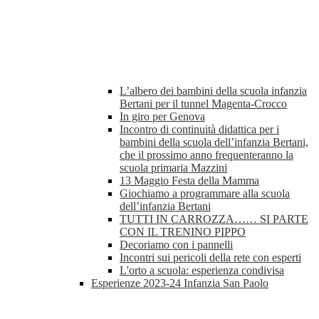
L’albero dei bambini della scuola infanzia
Bertani per il tunnel Magenta-Crocco
In giro per Genova
Incontro di continuità didattica per i
bambini della scuola dell’infanzia Bertani,
che il prossimo anno frequenteranno la
scuola primaria Mazzini
13 Maggio Festa della Mamma
Giochiamo a programmare alla scuola
dell’infanzia Bertani
TUTTI IN CARROZZA…… SI PARTE
CON IL TRENINO PIPPO
Decoriamo con i pannelli
Incontri sui pericoli della rete con esperti
L'orto a scuola: esperienza condivisa
Esperienze 2023-24 Infanzia San Paolo