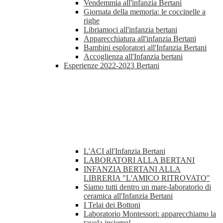
Vendemmia all'infanzia Bertani
Giornata della memoria: le coccinelle a
righe
Libriamoci all'infanzia bertani
Apparecchiatura all'infanzia Bertani
Bambini esploratori all'Infanzia Bertani
Accoglienza all'Infanzia bertani
Esperienze 2022-2023 Bertani
L'ACI all'Infanzia Bertani
LABORATORI ALLA BERTANI
INFANZIA BERTANI ALLA
LIBRERIA "L'AMICO RITROVATO"
Siamo tutti dentro un mare-laboratorio di
ceramica all'Infanzia Bertani
I Telai dei Bottoni
Laboratorio Montessori: apparecchiamo la
tavola insieme!