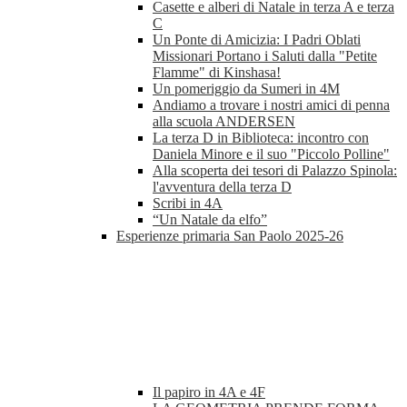
Casette e alberi di Natale in terza A e terza
C
Un Ponte di Amicizia: I Padri Oblati
Missionari Portano i Saluti dalla "Petite
Flamme" di Kinshasa!
Un pomeriggio da Sumeri in 4M
Andiamo a trovare i nostri amici di penna
alla scuola ANDERSEN
La terza D in Biblioteca: incontro con
Daniela Minore e il suo "Piccolo Polline"
Alla scoperta dei tesori di Palazzo Spinola:
l'avventura della terza D
Scribi in 4A
“Un Natale da elfo”
Esperienze primaria San Paolo 2025-26
Il papiro in 4A e 4F