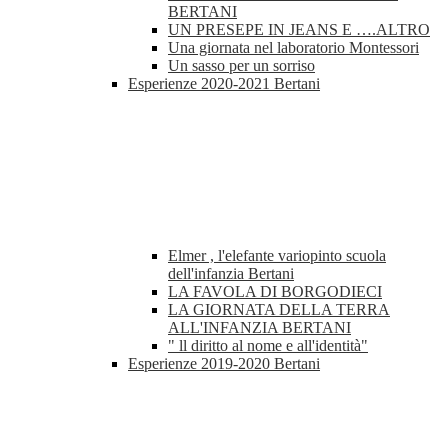
BERTANI
UN PRESEPE IN JEANS E ….ALTRO
Una giornata nel laboratorio Montessori
Un sasso per un sorriso
Esperienze 2020-2021 Bertani
Elmer , l'elefante variopinto scuola
dell'infanzia Bertani
LA FAVOLA DI BORGODIECI
LA GIORNATA DELLA TERRA
ALL'INFANZIA BERTANI
" ll diritto al nome e all'identità"
Esperienze 2019-2020 Bertani