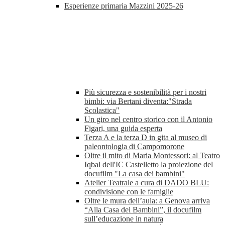
Esperienze primaria Mazzini 2025-26
Più sicurezza e sostenibilità per i nostri
bimbi: via Bertani diventa:"Strada
Scolastica"
Un giro nel centro storico con il Antonio
Figari, una guida esperta
Terza A e la terza D in gita al museo di
paleontologia di Campomorone
Oltre il mito di Maria Montessori: al Teatro
Iqbal dell'IC Castelletto la proiezione del
docufilm "La casa dei bambini"
Atelier Teatrale a cura di DADO BLU:
condivisione con le famiglie
Oltre le mura dell’aula: a Genova arriva
“Alla Casa dei Bambini”, il docufilm
sull’educazione in natura