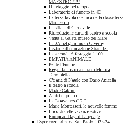
MAESTRO !!!!!
Un viaggio nel tempo
Laboratorio di fumetto in 4D
La terza favola cosmica nella classe terza
Montessori
La sfilata di Carnevale
Riproduzione carta di papiro a scuola
Visita al Galata museo del Mare
La 2A nel giardino di Giverny
Lezione di educazione Stradale
La seconda A festeggia il 100
EMPATIA ANIMALE
Petite Flamme
Regali fantastici a cura di Monica
Terminiello
C'è aria di Natale con Dario Apicella
Il teatro a scuola
Madre Cabrini
Amici di penna
La "spaventosa" 2 C
Maria Montessori, la nouvelle femme
I ricordi delle vacanze estive
European Day of Language
Esperienze primaria San Paolo 2023-24