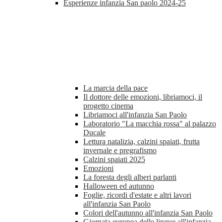
Esperienze infanzia San paolo 2024-25
La marcia della pace
Il dottore delle emozioni, libriamoci, il
progetto cinema
Libriamoci all'infanzia San Paolo
Laboratorio "La macchia rossa" al palazzo
Ducale
Lettura natalizia, calzini spaiati, frutta
invernale e pregrafismo
Calzini spaiati 2025
Emozioni
La foresta degli alberi parlanti
Halloween ed autunno
Foglie, ricordi d'estate e altri lavori
all'infanzia San Paolo
Colori dell'autunno all'infanzia San Paolo
Giornata europea delle lingue all'infanzia