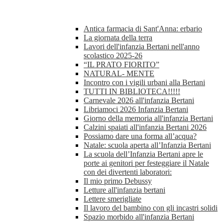
Antica farmacia di Sant'Anna: erbario
La giornata della terra
Lavori dell'infanzia Bertani nell'anno
scolastico 2025-26
“IL PRATO FIORITO”
NATURAL- MENTE
Incontro con i vigili urbani alla Bertani
TUTTI IN BIBLIOTECA!!!!!
Carnevale 2026 all'infanzia Bertani
Libriamoci 2026 Infanzia Bertani
Giorno della memoria all'infanzia Bertani
Calzini spaiati all'infanzia Bertani 2026
Possiamo dare una forma all’acqua?
Natale: scuola aperta all’Infanzia Bertani
La scuola dell’Infanzia Bertani apre le
porte ai genitori per festeggiare il Natale
con dei divertenti laboratori:
Il mio primo Debussy
Letture all'infanzia bertani
Lettere smerigliate
Il lavoro del bambino con gli incastri solidi
Spazio morbido all'infanzia Bertani