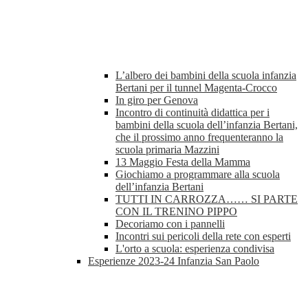
L’albero dei bambini della scuola infanzia
Bertani per il tunnel Magenta-Crocco
In giro per Genova
Incontro di continuità didattica per i
bambini della scuola dell’infanzia Bertani,
che il prossimo anno frequenteranno la
scuola primaria Mazzini
13 Maggio Festa della Mamma
Giochiamo a programmare alla scuola
dell’infanzia Bertani
TUTTI IN CARROZZA…… SI PARTE
CON IL TRENINO PIPPO
Decoriamo con i pannelli
Incontri sui pericoli della rete con esperti
L'orto a scuola: esperienza condivisa
Esperienze 2023-24 Infanzia San Paolo