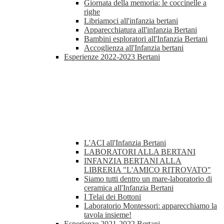
Giornata della memoria: le coccinelle a
righe
Libriamoci all'infanzia bertani
Apparecchiatura all'infanzia Bertani
Bambini esploratori all'Infanzia Bertani
Accoglienza all'Infanzia bertani
Esperienze 2022-2023 Bertani
L'ACI all'Infanzia Bertani
LABORATORI ALLA BERTANI
INFANZIA BERTANI ALLA
LIBRERIA "L'AMICO RITROVATO"
Siamo tutti dentro un mare-laboratorio di
ceramica all'Infanzia Bertani
I Telai dei Bottoni
Laboratorio Montessori: apparecchiamo la
tavola insieme!
Esperienze 2021-2022 Bertani