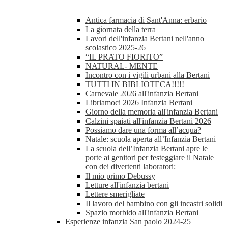
Antica farmacia di Sant'Anna: erbario
La giornata della terra
Lavori dell'infanzia Bertani nell'anno
scolastico 2025-26
“IL PRATO FIORITO”
NATURAL- MENTE
Incontro con i vigili urbani alla Bertani
TUTTI IN BIBLIOTECA!!!!!
Carnevale 2026 all'infanzia Bertani
Libriamoci 2026 Infanzia Bertani
Giorno della memoria all'infanzia Bertani
Calzini spaiati all'infanzia Bertani 2026
Possiamo dare una forma all’acqua?
Natale: scuola aperta all’Infanzia Bertani
La scuola dell’Infanzia Bertani apre le
porte ai genitori per festeggiare il Natale
con dei divertenti laboratori:
Il mio primo Debussy
Letture all'infanzia bertani
Lettere smerigliate
Il lavoro del bambino con gli incastri solidi
Spazio morbido all'infanzia Bertani
Esperienze infanzia San paolo 2024-25