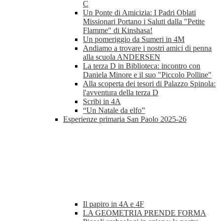
C
Un Ponte di Amicizia: I Padri Oblati
Missionari Portano i Saluti dalla "Petite
Flamme" di Kinshasa!
Un pomeriggio da Sumeri in 4M
Andiamo a trovare i nostri amici di penna
alla scuola ANDERSEN
La terza D in Biblioteca: incontro con
Daniela Minore e il suo "Piccolo Polline"
Alla scoperta dei tesori di Palazzo Spinola:
l'avventura della terza D
Scribi in 4A
“Un Natale da elfo”
Esperienze primaria San Paolo 2025-26
Il papiro in 4A e 4F
LA GEOMETRIA PRENDE FORMA