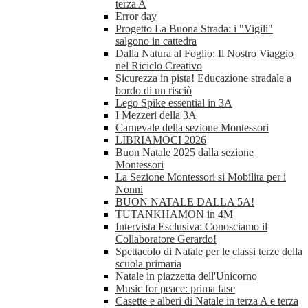
terza A
Error day
Progetto La Buona Strada: i "Vigili"
salgono in cattedra
Dalla Natura al Foglio: Il Nostro Viaggio
nel Riciclo Creativo
Sicurezza in pista! Educazione stradale a
bordo di un risciò
Lego Spike essential in 3A
I Mezzeri della 3A
Carnevale della sezione Montessori
LIBRIAMOCI 2026
Buon Natale 2025 dalla sezione
Montessori
La Sezione Montessori si Mobilita per i
Nonni
BUON NATALE DALLA 5A!
TUTANKHAMON in 4M
Intervista Esclusiva: Conosciamo il
Collaboratore Gerardo!
Spettacolo di Natale per le classi terze della
scuola primaria
Natale in piazzetta dell'Unicorno
Music for peace: prima fase
Casette e alberi di Natale in terza A e terza