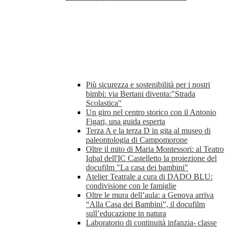
Più sicurezza e sostenibilità per i nostri
bimbi: via Bertani diventa:"Strada
Scolastica"
Un giro nel centro storico con il Antonio
Figari, una guida esperta
Terza A e la terza D in gita al museo di
paleontologia di Campomorone
Oltre il mito di Maria Montessori: al Teatro
Iqbal dell'IC Castelletto la proiezione del
docufilm "La casa dei bambini"
Atelier Teatrale a cura di DADO BLU:
condivisione con le famiglie
Oltre le mura dell’aula: a Genova arriva
“Alla Casa dei Bambini”, il docufilm
sull’educazione in natura
Laboratorio di continuità infanzia- classe