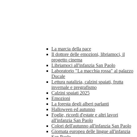
La marcia della pace
Il dottore delle emozioni, libriamoci, il
progetto cinema
Libriamoci all'infanzia San Paolo
Laboratorio "La macchia rossa" al palazzo
Ducale
Lettura natalizia, calzini spaiati, frutta
invernale e pregrafismo
Calzini spaiati 2025
Emozioni
La foresta degli alberi parlanti
Halloween ed autunno
Foglie, ricordi d'estate e altri lavori
all'infanzia San Paolo
Colori dell'autunno all'infanzia San Paolo
Giornata europea delle lingue all'infanzia
San Paolo