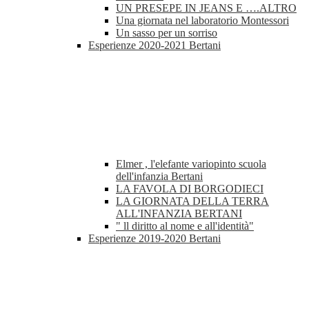
UN PRESEPE IN JEANS E ….ALTRO
Una giornata nel laboratorio Montessori
Un sasso per un sorriso
Esperienze 2020-2021 Bertani
Elmer , l'elefante variopinto scuola
dell'infanzia Bertani
LA FAVOLA DI BORGODIECI
LA GIORNATA DELLA TERRA
ALL'INFANZIA BERTANI
" ll diritto al nome e all'identità"
Esperienze 2019-2020 Bertani