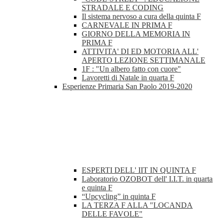
STRADALE E CODING
Il sistema nervoso a cura della quinta F
CARNEVALE IN PRIMA F
GIORNO DELLA MEMORIA IN
PRIMA F
ATTIVITA' DI ED MOTORIA ALL'
APERTO LEZIONE SETTIMANALE
1F : "Un albero fatto con cuore"
Lavoretti di Natale in quarta F
Esperienze Primaria San Paolo 2019-2020
ESPERTI DELL' IIT IN QUINTA F
Laboratorio OZOBOT dell' I.I.T. in quarta
e quinta F
“Upcycling” in quinta F
LA TERZA F ALLA "LOCANDA
DELLE FAVOLE"