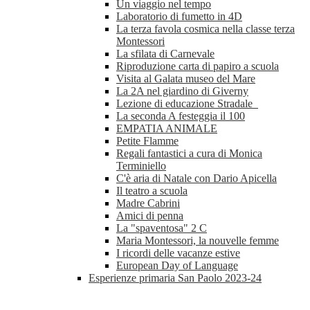
Un viaggio nel tempo
Laboratorio di fumetto in 4D
La terza favola cosmica nella classe terza
Montessori
La sfilata di Carnevale
Riproduzione carta di papiro a scuola
Visita al Galata museo del Mare
La 2A nel giardino di Giverny
Lezione di educazione Stradale
La seconda A festeggia il 100
EMPATIA ANIMALE
Petite Flamme
Regali fantastici a cura di Monica
Terminiello
C'è aria di Natale con Dario Apicella
Il teatro a scuola
Madre Cabrini
Amici di penna
La "spaventosa" 2 C
Maria Montessori, la nouvelle femme
I ricordi delle vacanze estive
European Day of Language
Esperienze primaria San Paolo 2023-24