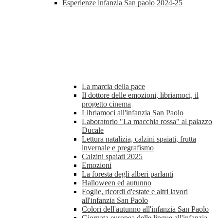
Esperienze infanzia San paolo 2024-25
La marcia della pace
Il dottore delle emozioni, libriamoci, il
progetto cinema
Libriamoci all'infanzia San Paolo
Laboratorio "La macchia rossa" al palazzo
Ducale
Lettura natalizia, calzini spaiati, frutta
invernale e pregrafismo
Calzini spaiati 2025
Emozioni
La foresta degli alberi parlanti
Halloween ed autunno
Foglie, ricordi d'estate e altri lavori
all'infanzia San Paolo
Colori dell'autunno all'infanzia San Paolo
Giornata europea delle lingue all'infanzia