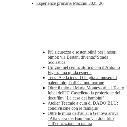
Esperienze primaria Mazzini 2025-26
Più sicurezza e sostenibilità per i nostri
bimbi: via Bertani diventa:"Strada
Scolastica"
Un giro nel centro storico con il Antonio
Figari, una guida esperta
Terza A e la terza D in gita al museo di
paleontologia di Campomorone
Oltre il mito di Maria Montessori: al Teatro
Iqbal dell'IC Castelletto la proiezione del
docufilm "La casa dei bambini"
Atelier Teatrale a cura di DADO BLU:
condivisione con le famiglie
Oltre le mura dell’aula: a Genova arriva
“Alla Casa dei Bambini”, il docufilm
sull’educazione in natura