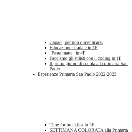
Capaci, per non dimenticare.
Educazione stradale in 1F
"Pasta matta" in 4F
Facciamo gli stilisti con il coding in 1F
Il primo giorno di scuola alla primaria San
Paolo
Esperienze Primaria San Paolo 2022-2023
Time for breakfast in 3F
SETTIMANA COLORATA alla Primaria