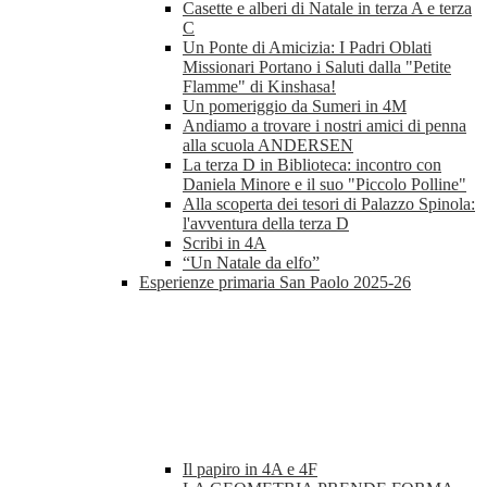
Casette e alberi di Natale in terza A e terza
C
Un Ponte di Amicizia: I Padri Oblati
Missionari Portano i Saluti dalla "Petite
Flamme" di Kinshasa!
Un pomeriggio da Sumeri in 4M
Andiamo a trovare i nostri amici di penna
alla scuola ANDERSEN
La terza D in Biblioteca: incontro con
Daniela Minore e il suo "Piccolo Polline"
Alla scoperta dei tesori di Palazzo Spinola:
l'avventura della terza D
Scribi in 4A
“Un Natale da elfo”
Esperienze primaria San Paolo 2025-26
Il papiro in 4A e 4F