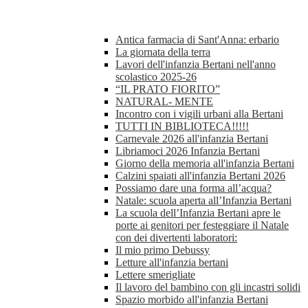
Antica farmacia di Sant'Anna: erbario
La giornata della terra
Lavori dell'infanzia Bertani nell'anno
scolastico 2025-26
“IL PRATO FIORITO”
NATURAL- MENTE
Incontro con i vigili urbani alla Bertani
TUTTI IN BIBLIOTECA!!!!!
Carnevale 2026 all'infanzia Bertani
Libriamoci 2026 Infanzia Bertani
Giorno della memoria all'infanzia Bertani
Calzini spaiati all'infanzia Bertani 2026
Possiamo dare una forma all’acqua?
Natale: scuola aperta all’Infanzia Bertani
La scuola dell’Infanzia Bertani apre le
porte ai genitori per festeggiare il Natale
con dei divertenti laboratori:
Il mio primo Debussy
Letture all'infanzia bertani
Lettere smerigliate
Il lavoro del bambino con gli incastri solidi
Spazio morbido all'infanzia Bertani