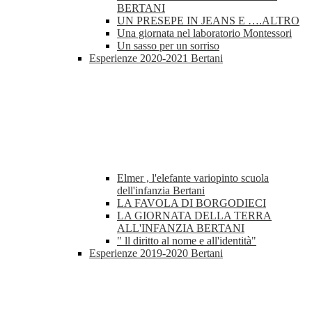
BERTANI
UN PRESEPE IN JEANS E ….ALTRO
Una giornata nel laboratorio Montessori
Un sasso per un sorriso
Esperienze 2020-2021 Bertani
Elmer , l'elefante variopinto scuola
dell'infanzia Bertani
LA FAVOLA DI BORGODIECI
LA GIORNATA DELLA TERRA
ALL'INFANZIA BERTANI
" ll diritto al nome e all'identità"
Esperienze 2019-2020 Bertani