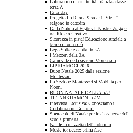
Laboratorio di continuità infanzia- classe
terza A
Error day
Progetto La Buona Strada: i "Vigili"
salgono in cattedra
Dalla Natura al Foglio: Il Nostro Viaggio
nel Riciclo Creativo
Sicurezza in pista! Educazione stradale a
bordo di un risciò
Lego Spike essential in 3A
I Mezzeri della 3A
Carnevale della sezione Montessori
LIBRIAMOCI 2026
Buon Natale 2025 dalla sezione
Montessori
La Sezione Montessori si Mobilita per i
Nonni
BUON NATALE DALLA 5A!
TUTANKHAMON in 4M
Intervista Esclusiva: Conosciamo il
Collaboratore Gerardo!
Spettacolo di Natale per le classi terze della
scuola primaria
Natale in piazzetta dell'Unicorno
Music for peace: prima fase