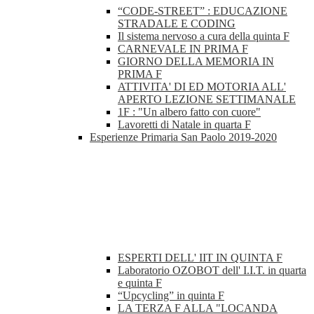
“CODE-STREET” : EDUCAZIONE
STRADALE E CODING
Il sistema nervoso a cura della quinta F
CARNEVALE IN PRIMA F
GIORNO DELLA MEMORIA IN
PRIMA F
ATTIVITA' DI ED MOTORIA ALL'
APERTO LEZIONE SETTIMANALE
1F : "Un albero fatto con cuore"
Lavoretti di Natale in quarta F
Esperienze Primaria San Paolo 2019-2020
ESPERTI DELL' IIT IN QUINTA F
Laboratorio OZOBOT dell' I.I.T. in quarta
e quinta F
“Upcycling” in quinta F
LA TERZA F ALLA "LOCANDA