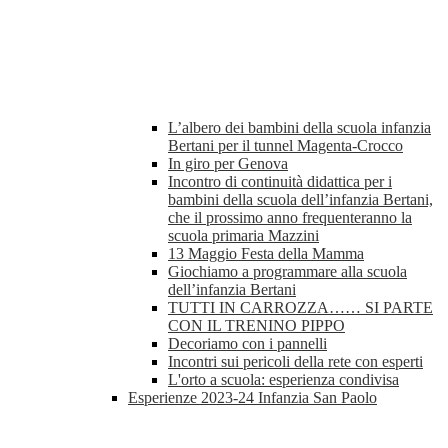
L’albero dei bambini della scuola infanzia
Bertani per il tunnel Magenta-Crocco
In giro per Genova
Incontro di continuità didattica per i
bambini della scuola dell’infanzia Bertani,
che il prossimo anno frequenteranno la
scuola primaria Mazzini
13 Maggio Festa della Mamma
Giochiamo a programmare alla scuola
dell’infanzia Bertani
TUTTI IN CARROZZA…… SI PARTE
CON IL TRENINO PIPPO
Decoriamo con i pannelli
Incontri sui pericoli della rete con esperti
L'orto a scuola: esperienza condivisa
Esperienze 2023-24 Infanzia San Paolo