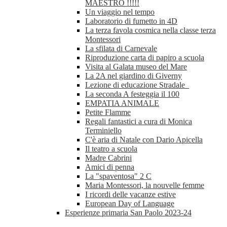
MAESTRO !!!!!
Un viaggio nel tempo
Laboratorio di fumetto in 4D
La terza favola cosmica nella classe terza
Montessori
La sfilata di Carnevale
Riproduzione carta di papiro a scuola
Visita al Galata museo del Mare
La 2A nel giardino di Giverny
Lezione di educazione Stradale
La seconda A festeggia il 100
EMPATIA ANIMALE
Petite Flamme
Regali fantastici a cura di Monica
Terminiello
C'è aria di Natale con Dario Apicella
Il teatro a scuola
Madre Cabrini
Amici di penna
La "spaventosa" 2 C
Maria Montessori, la nouvelle femme
I ricordi delle vacanze estive
European Day of Language
Esperienze primaria San Paolo 2023-24