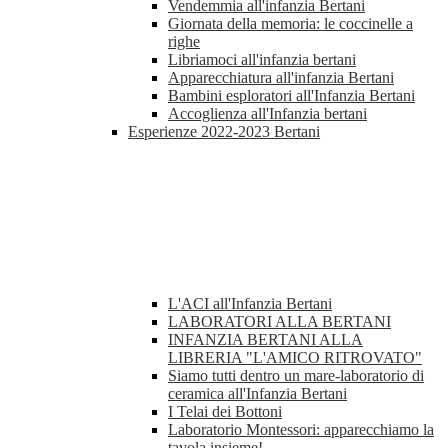
Vendemmia all'infanzia Bertani
Giornata della memoria: le coccinelle a
righe
Libriamoci all'infanzia bertani
Apparecchiatura all'infanzia Bertani
Bambini esploratori all'Infanzia Bertani
Accoglienza all'Infanzia bertani
Esperienze 2022-2023 Bertani
L'ACI all'Infanzia Bertani
LABORATORI ALLA BERTANI
INFANZIA BERTANI ALLA
LIBRERIA "L'AMICO RITROVATO"
Siamo tutti dentro un mare-laboratorio di
ceramica all'Infanzia Bertani
I Telai dei Bottoni
Laboratorio Montessori: apparecchiamo la
tavola insieme!